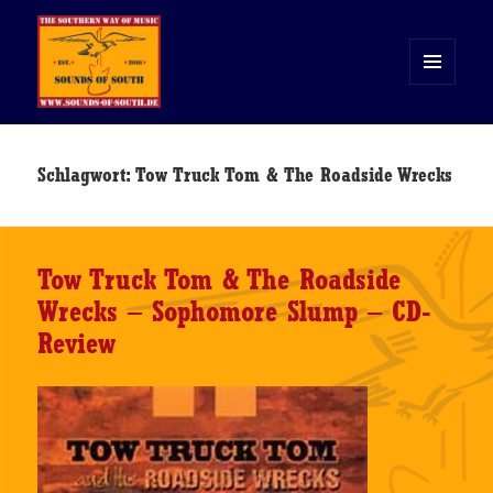
MENÜ
UND
WIDGETS
Sounds of South
Schlagwort:
Tow Truck Tom & The Roadside Wrecks
Tow Truck Tom & The Roadside
Wrecks – Sophomore Slump – CD-
Review