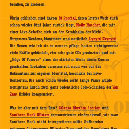
besaßen, zu kreieren.
Übrig geblieben sind davon
38 Special
, deren letztes Werk auch
schon wieder fünf Jahre zurück liegt,
Molly Hatchet
, die mit
einer Live-Scheibe, sich an den Strohhalm des Nicht-
Vergessens-Werdens, klammern und natürlich
Lynyrd Skynyrd
.
Die Neuen, wie ich sie zu nennen pflege, hatten richtigerweise
viele Kräfte gebündelt, vier sehr gute CDs produziert und mit
„Edge Of Forever“ eines der stärksten Werke dieses Genres
geschaffen. Trotzdem vermisse ich nach wie vor das
Bekenntnis zur eigenen Identität, besonders bei Live-
Konzerten. Die auch schon wieder recht lange Pause wurde
wenigstens durch zwei ganz ordentliche Solo-Scheiben der
Van
Zant
Brüder kompensiert.
Was ist aber mit dem Rest?
Atlanta Rhythm Section
und
Southern Rock Allstars
demonstrierten eindrucksvoll, wie man
Southern Rock nicht interpretieren sollte, Aufhorcher
gelangen Catawompus, Alligator Stew und den Regulators. Das