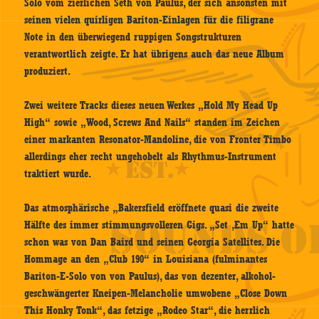
Solo vom zierlichen Seth von Paulus, der sich ansonsten mit
seinen vielen quirligen Bariton-Einlagen für die filigrane
Note in den überwiegend ruppigen Songstrukturen
verantwortlich zeigte. Er hat übrigens auch das neue Album
produziert.
Zwei weitere Tracks dieses neuen Werkes „Hold My Head Up
High“ sowie „Wood, Screws And Nails“ standen im Zeichen
einer markanten Resonator-Mandoline, die von Fronter Timbo
allerdings eher recht ungehobelt als Rhythmus-Instrument
traktiert wurde.
Das atmosphärische „Bakersfield eröffnete quasi die zweite
Hälfte des immer stimmungsvolleren Gigs. „Set ‚Em Up“ hatte
schon was von Dan Baird und seinen Georgia Satellites. Die
Hommage an den „Club 190“ in Louisiana (fulminantes
Bariton-E-Solo von von Paulus), das von dezenter, alkohol-
geschwängerter Kneipen-Melancholie umwobene „Close Down
This Honky Tonk“, das fetzige „Rodeo Star“, die herrlich