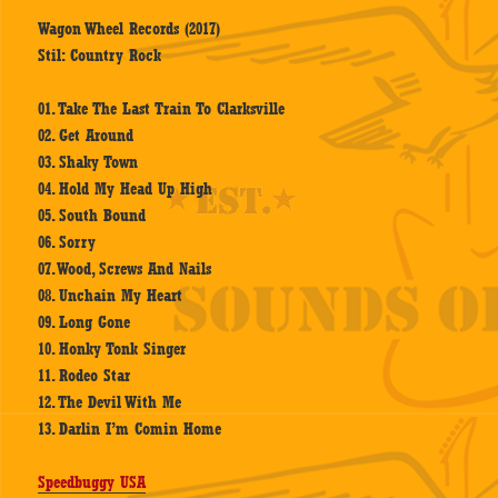
Wagon Wheel Records (2017)
Stil: Country Rock
01. Take The Last Train To Clarksville
02. Get Around
03. Shaky Town
04. Hold My Head Up High
05. South Bound
06. Sorry
07. Wood, Screws And Nails
08. Unchain My Heart
09. Long Gone
10. Honky Tonk Singer
11. Rodeo Star
12. The Devil With Me
13. Darlin I’m Comin Home
Speedbuggy USA