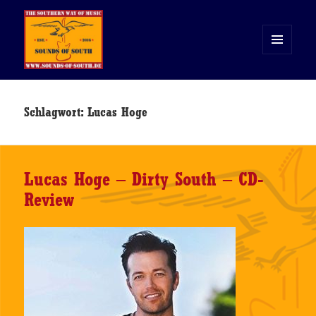
MENÜ
UND
WIDGETS
Sounds of South
Schlagwort:
Lucas Hoge
Lucas Hoge – Dirty South – CD-
Review