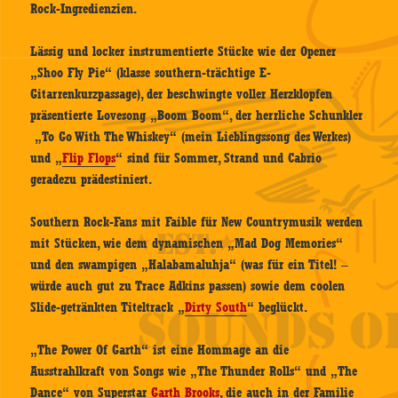
Rock-Ingredienzien.
Lässig und locker instrumentierte Stücke wie der Opener
„Shoo Fly Pie“ (klasse southern-trächtige E-
Gitarrenkurzpassage), der beschwingte voller Herzklopfen
präsentierte Lovesong „Boom Boom“, der herrliche Schunkler
„To Go With The Whiskey“ (mein Lieblingssong des Werkes)
und „
Flip Flops
“ sind für Sommer, Strand und Cabrio
geradezu prädestiniert.
Southern Rock-Fans mit Faible für New Countrymusik werden
mit Stücken, wie dem dynamischen „Mad Dog Memories“
und den swampigen „Halabamaluhja“ (was für ein Titel! –
würde auch gut zu Trace Adkins passen) sowie dem coolen
Slide-getränkten Titeltrack „
Dirty South
“ beglückt.
„The Power Of Garth“ ist eine Hommage an die
Ausstrahlkraft von Songs wie „The Thunder Rolls“ und „The
Dance“ von Superstar
Garth Brooks
, die auch in der Familie