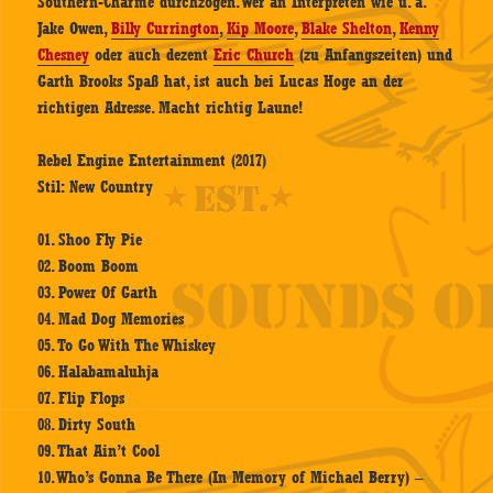
Southern-Charme durchzogen. Wer an Interpreten wie u. a.
Jake Owen,
Billy Currington
,
Kip Moore
,
Blake Shelton
,
Kenny
Chesney
oder auch dezent
Eric Church
(zu Anfangszeiten) und
Garth Brooks Spaß hat, ist auch bei Lucas Hoge an der
richtigen Adresse. Macht richtig Laune!
Rebel Engine Entertainment (2017)
Stil: New Country
01. Shoo Fly Pie
02. Boom Boom
03. Power Of Garth
04. Mad Dog Memories
05. To Go With The Whiskey
06. Halabamaluhja
07. Flip Flops
08. Dirty South
09. That Ain’t Cool
10. Who’s Gonna Be There (In Memory of Michael Berry) –