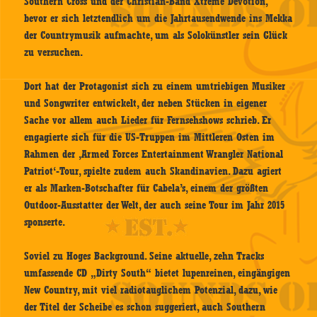
Southern Cross und der Christian-Band Xtreme Devotion,
bevor er sich letztendlich um die Jahrtausendwende ins Mekka
der Countrymusik aufmachte, um als Solokünstler sein Glück
zu versuchen.
Dort hat der Protagonist sich zu einem umtriebigen Musiker
und Songwriter entwickelt, der neben Stücken in eigener
Sache vor allem auch Lieder für Fernsehshows schrieb. Er
engagierte sich für die US-Truppen im Mittleren Osten im
Rahmen der ‚Armed Forces Entertainment Wrangler National
Patriot‘-Tour, spielte zudem auch Skandinavien. Dazu agiert
er als Marken-Botschafter für Cabela’s, einem der größten
Outdoor-Ausstatter der Welt, der auch seine Tour im Jahr 2015
sponserte.
Soviel zu Hoges Background. Seine aktuelle, zehn Tracks
umfassende CD „Dirty South“ bietet lupenreinen, eingängigen
New Country, mit viel radiotauglichem Potenzial, dazu, wie
der Titel der Scheibe es schon suggeriert, auch Southern