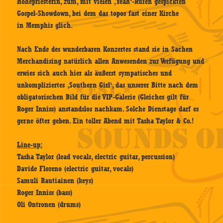
Hohepriesterin, zum, mit vielen ‚Yeah‘-Rufen gespickten
Gospel-Showdown, bei dem das topos fast einer Kirche
in Memphis glich.
Nach Ende des wunderbaren Konzertes stand sie in Sachen
Merchandising natürlich allen Anwesenden zur Verfügung und
erwies sich auch hier als äußerst sympatisches und
unkompliziertes ‚Southern Girl‘, das unserer Bitte nach dem
obligatorischen Bild für die VIP-Galerie (Gleiches gilt für
Roger Inniss) anstandslos nachkam. Solche Dienstage darf es
gerne öfter geben. Ein toller Abend mit Tasha Taylor & Co.!
Line-up:
Tasha Taylor (lead vocals, electric guitar, percussion)
Davide Floreno (electric guitar, vocals)
Samuli Rautiainen (keys)
Roger Inniss (bass)
Oli Ontronen (drums)