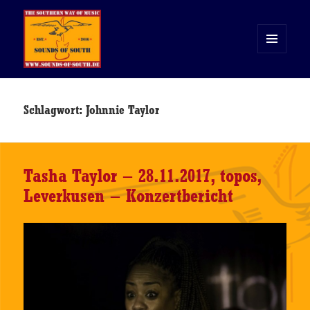
MENÜ
UND
WIDGETS
Sounds of South
Schlagwort:
Johnnie Taylor
Tasha Taylor – 28.11.2017, topos,
Leverkusen – Konzertbericht