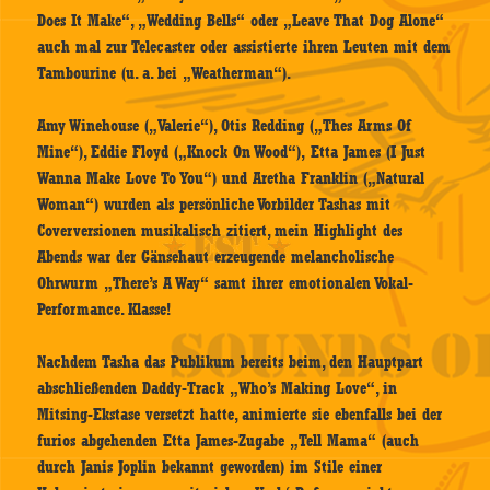
Does It Make“, „Wedding Bells“ oder „Leave That Dog Alone“
auch mal zur Telecaster oder assistierte ihren Leuten mit dem
Tambourine (u. a. bei „Weatherman“).
Amy Winehouse („Valerie“), Otis Redding („Thes Arms Of
Mine“), Eddie Floyd („Knock On Wood“), Etta James (I Just
Wanna Make Love To You“) und Aretha Franklin („Natural
Woman“) wurden als persönliche Vorbilder Tashas mit
Coverversionen musikalisch zitiert, mein Highlight des
Abends war der Gänsehaut erzeugende melancholische
Ohrwurm „There’s A Way“ samt ihrer emotionalen Vokal-
Performance. Klasse!
Nachdem Tasha das Publikum bereits beim, den Hauptpart
abschließenden Daddy-Track „Who’s Making Love“, in
Mitsing-Ekstase versetzt hatte, animierte sie ebenfalls bei der
furios abgehenden Etta James-Zugabe „Tell Mama“ (auch
durch Janis Joplin bekannt geworden) im Stile einer