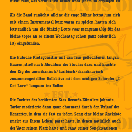
nicht raus, was vermutlich bisher wohl jedem so ergangen ist.
Als die Band zunächst alleine die enge Bühne betrat, um sich
mit einem Instrumental kurz warm zu spielen, hatten sich
letztendlich um die fünfzig Leute (was mengenmäßig für das
kleine topos an so einem Wochentag schon ganz ordentlich
ist) eingefunden.
Die hübsche Protagonistin mit den fein geflochtenen langen
Haaren, stieß nach Abschluss des Stückes dazu und brachte
den Gig des amerikanisch/karibisch/skandinavisch
zusammengestellten Kollektivs mit dem souligen Schwofer „I
Got Love“ langsam ins Rollen.
Die Tochter des berühmten Stax Records-Künstlers Johnnie
Taylor moderierte dann ganz charmant durch den Verlauf des
Konzertes, in dem sie fast zu jedem Song eine kleine Anekdote
(meist aus ihrem Leben) parat hatte, in denen natürlich auch
der Vater seinen Platz hatte und samt seiner Songkreationen