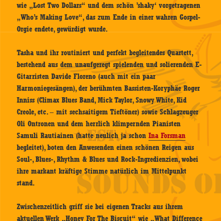
wie „Lost Two Dollars“ und dem schön ’shaky‘ vorgetragenen
„Who’s Making Love“, das zum Ende in einer wahren Gospel-
Orgie endete, gewürdigt wurde.
Tasha und ihr routiniert und perfekt begleitendes Quartett,
bestehend aus dem unaufgeregt spielenden und solierenden E-
Gitarristen Davide Floreno (auch mit ein paar
Harmoniegesängen), der berühmten Bassisten-Koryphäe Roger
Inniss (Climax Blues Band, Mick Taylor, Snowy White, Kid
Creole, etc. – mit sechsaitigem Tieftöner) sowie Schlagzeuger
Oli Ontronen und dem herrlich klimpernden Pianisten
Samuli Rautiainen (hatte neulich ja schon
Ina Forsman
begleitet), boten den Anwesenden einen schönen Reigen aus
Soul-, Blues-, Rhythm & Blues und Rock-Ingredienzien, wobei
ihre markant kräftige Stimme natürlich im Mittelpunkt
stand.
Zwischenzeitlich griff sie bei eigenen Tracks aus ihrem
aktuellen Werk „Honey For The Biscuit“ wie „What Difference