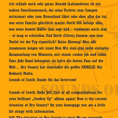
ich schlafe auch sehr gerne. Donald (Laframboise) ist ein
wahrer Familienmensch, der seine Tochter zum Campen
mitnimmt oder zum Disneyland fährt oder eben alles das tut,
was seine Familie glücklich macht. Uncle Dik befolgt alles,
was seine bessere Hälfte ihm sagt und – verdammt noch mal
– er mag es scheinbar. Und Keith (Silver
)
, hmmm, was zum
Teufel tut der Typ eigentlich? Keine Ahnung! Aber alle
zusammen mögen wir unser Bier. Wir sind eine recht einfache
Ansammlung von Männern, mit einem coolen Job und tollen
Fans. Jede Band behauptet, sie hätte die besten Fans auf der
Welt… Dry County hat zumindest die größte FAMILIE: Die
Redneck Mafia.
Sounds of South:
Danke für das Interview!
Sounds of South
: Hello Jeff, first of all congratulations for
your brilliant „Cowboy Up“ album again! How is the current
situation at Dry County? On your homepage you are a little
bit stingy with information.
Jeff:
The situation in Dry County is great. We are currently