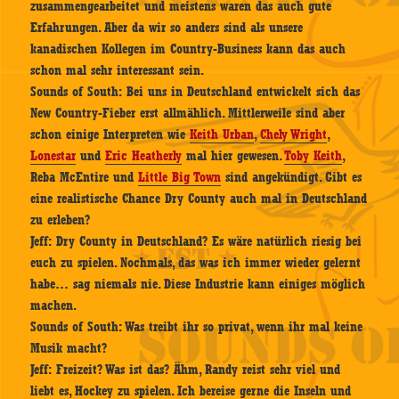
zusammengearbeitet und meistens waren das auch gute
Erfahrungen. Aber da wir so anders sind als unsere
kanadischen Kollegen im Country-Business kann das auch
schon mal sehr interessant sein.
Sounds of South:
Bei uns in Deutschland entwickelt sich das
New Country-Fieber erst allmählich. Mittlerweile sind aber
schon einige Interpreten wie
Keith Urban
,
Chely Wright
,
Lonestar
und
Eric Heatherly
mal hier gewesen.
Toby Keith
,
Reba McEntire und
Little Big Town
sind angekündigt. Gibt es
eine realistische Chance Dry County auch mal in Deutschland
zu erleben?
Jeff:
Dry County in Deutschland? Es wäre natürlich riesig bei
euch zu spielen. Nochmals, das was ich immer wieder gelernt
habe… sag niemals nie. Diese Industrie kann einiges möglich
machen.
Sounds of South:
Was treibt ihr so privat, wenn ihr mal keine
Musik macht?
Jeff:
Freizeit? Was ist das? Ähm, Randy reist sehr viel und
liebt es, Hockey zu spielen. Ich bereise gerne die Inseln und