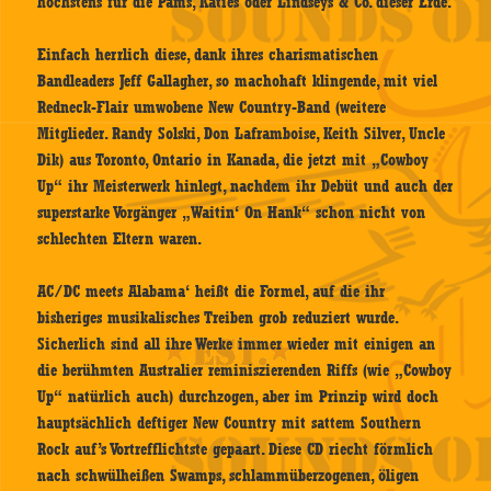
höchstens für die Pams, Katies oder Lindseys & Co. dieser Erde.
Einfach herrlich diese, dank ihres charismatischen
Bandleaders Jeff Gallagher, so machohaft klingende, mit viel
Redneck-Flair umwobene New Country-Band (weitere
Mitglieder. Randy Solski, Don Laframboise, Keith Silver, Uncle
Dik) aus Toronto, Ontario in Kanada, die jetzt mit „Cowboy
Up“ ihr Meisterwerk hinlegt, nachdem ihr Debüt und auch der
superstarke Vorgänger „Waitin‘ On Hank“ schon nicht von
schlechten Eltern waren.
AC/DC meets Alabama‘ heißt die Formel, auf die ihr
bisheriges musikalisches Treiben grob reduziert wurde.
Sicherlich sind all ihre Werke immer wieder mit einigen an
die berühmten Australier reminiszierenden Riffs (wie „Cowboy
Up“ natürlich auch) durchzogen, aber im Prinzip wird doch
hauptsächlich deftiger New Country mit sattem Southern
Rock auf’s Vortrefflichtste gepaart. Diese CD riecht förmlich
nach schwülheißen Swamps, schlammüberzogenen, öligen