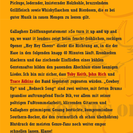
Pickups, lodernder, knisternder Holzkohle, bruzzelndem
Grillfleisch sowie Whiskyflaschen und Bierdosen, die es bei
guter Musik in rauen Mengen zu leeren gilt.
Gallaghers Eröffnungsstatement »So turn it up and up and
up, we want it louder« zeigt beim feucht-fröhlichen, rockigen
Opener „Hey Hey Cheers“ direkt die Richtung an, in die der
Hase in den folgenden knapp 40 Minuten läuft. Kronkorken
klackern und das zischende Einfließen eines kühlen
Gerstensaftes bilden den passenden Abschluss eines launigen
Liedes. Ich bin mir sicher, dass
Toby Keith
,
John Rich
und
Trace Adkins
der Band begeistert zuprosten würden. „Cowboy
Up“ und „Redneck Song“ sind zwei weitere, mit fetten Drums
(grandios auftrumpfend Uncle Dik, vor allem mit seiner
poltrigen Fußtrommelarbeit), klirrenden Gitarren und
Gallaghers grimmigem Gesang bestückte, kompromisslose
Southern-Rocker, die den (vermutlich eh schon überhöhten)
Blutdruck der meisten Genre-Fans noch weiter empor
schnellen lassen. Klasse!