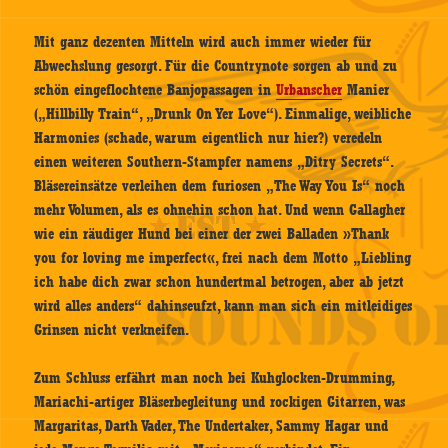
Mit ganz dezenten Mitteln wird auch immer wieder für
Abwechslung gesorgt. Für die Countrynote sorgen ab und zu
schön eingeflochtene Banjopassagen in
Urbanscher
Manier
(„Hillbilly Train“, „Drunk On Yer Love“). Einmalige, weibliche
Harmonies (schade, warum eigentlich nur hier?) veredeln
einen weiteren Southern-Stampfer namens „Ditry Secrets“.
Bläsereinsätze verleihen dem furiosen „The Way You Is“ noch
mehr Volumen, als es ohnehin schon hat. Und wenn Gallagher
wie ein räudiger Hund bei einer der zwei Balladen »Thank
you for loving me imperfect«, frei nach dem Motto „Liebling
ich habe dich zwar schon hundertmal betrogen, aber ab jetzt
wird alles anders“ dahinseufzt, kann man sich ein mitleidiges
Grinsen nicht verkneifen.
Zum Schluss erfährt man noch bei Kuhglocken-Drumming,
Mariachi-artiger Bläserbegleitung und rockigen Gitarren, was
Margaritas, Darth Vader, The Undertaker, Sammy Hagar und