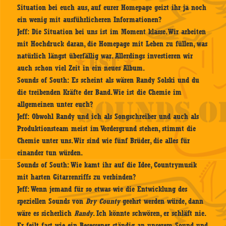
Situation bei euch aus, auf eurer Homepage geizt ihr ja noch
ein wenig mit ausführlicheren Informationen?
Jeff:
Die Situation bei uns ist im Moment klasse. Wir arbeiten
mit Hochdruck daran, die Homepage mit Leben zu füllen, was
natürlich längst überfällig war. Allerdings investieren wir
auch schon viel Zeit in ein neues Album.
Sounds of South:
Es scheint als wären Randy Solski und du
die treibenden Kräfte der Band. Wie ist die Chemie im
allgemeinen unter euch?
Jeff:
Obwohl Randy und ich als Songschreiber und auch als
Produktionsteam meist im Vordergrund stehen, stimmt die
Chemie unter uns. Wir sind wie fünf Brüder, die alles für
einander tun würden.
Sounds of South:
Wie kamt ihr auf die Idee, Countrymusik
mit harten Gitarrenriffs zu verbinden?
Jeff:
Wenn jemand für so etwas wie die Entwicklung des
speziellen Sounds von
Dry County
geehrt werden würde, dann
wäre es sicherlich
Randy
. Ich könnte schwören, er schläft nie.
Er feilt fast wie ein Besessener ständig an unserem Sound und