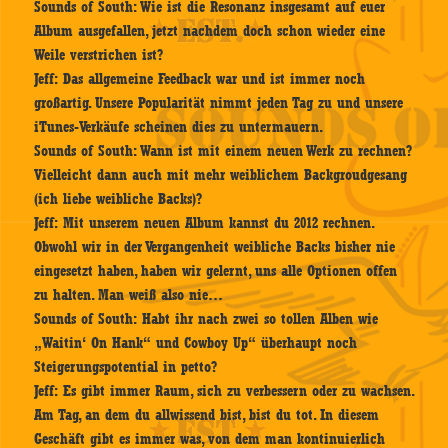
Sounds of South:
Wie ist die Resonanz insgesamt auf euer
Album ausgefallen, jetzt nachdem doch schon wieder eine
Weile verstrichen ist?
Jeff:
Das allgemeine Feedback war und ist immer noch
großartig. Unsere Popularität nimmt jeden Tag zu und unsere
iTunes-Verkäufe scheinen dies zu untermauern.
Sounds of South:
Wann ist mit einem neuen Werk zu rechnen?
Vielleicht dann auch mit mehr weiblichem Backgroudgesang
(ich liebe weibliche Backs)?
Jeff:
Mit unserem neuen Album kannst du 2012 rechnen.
Obwohl wir in der Vergangenheit weibliche Backs bisher nie
eingesetzt haben, haben wir gelernt, uns alle Optionen offen
zu halten. Man weiß also nie…
Sounds of South:
Habt ihr nach zwei so tollen Alben wie
„Waitin‘ On Hank“ und Cowboy Up“ überhaupt noch
Steigerungspotential in petto?
Jeff:
Es gibt immer Raum, sich zu verbessern oder zu wachsen.
Am Tag, an dem du allwissend bist, bist du tot. In diesem
Geschäft gibt es immer was, von dem man kontinuierlich