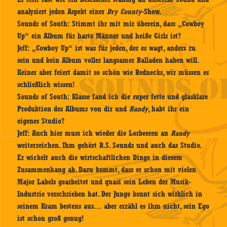
analysiert jeden Aspekt einer
Dry County
-Show.
Sounds of South:
Stimmt ihr mit mir überein, dass „Cowboy
Up“ ein Album für harte Männer und heiße Girls ist?
Jeff:
„Cowboy Up“ ist was für jeden, der es wagt, anders zu
sein und kein Album voller langsamer Balladen haben will.
Keiner aber feiert damit so schön wie Rednecks, wir müssen es
schließlich wissen!
Sounds of South:
Klasse fand ich die super fette und glasklare
Produktion des Albums von dir und
Randy
, habt ihr ein
eigenes Studio?
Jeff:
Auch hier muss ich wieder die Lorbeeren an
Randy
weiterreichen. Ihm gehört R.S. Sounds und auch das Studio.
Er wickelt auch die wirtschaftlichen Dinge in diesem
Zusammenhang ab. Dazu kommt, dass er schon mit vielen
Major Labels gearbeitet und quasi sein Leben der Musik-
Industrie verschrieben hat. Der Junge kennt sich wirklich in
seinem Kram bestens aus… aber erzähl es ihm nicht, sein Ego
ist schon groß genug!