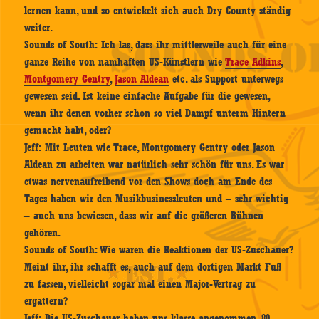
lernen kann, und so entwickelt sich auch Dry County ständig
weiter.
Sounds of South:
Ich las, dass ihr mittlerweile auch für eine
ganze Reihe von namhaften US-Künstlern wie
Trace Adkins
,
Montgomery Gentry
,
Jason Aldean
etc. als Support unterwegs
gewesen seid. Ist keine einfache Aufgabe für die gewesen,
wenn ihr denen vorher schon so viel Dampf unterm Hintern
gemacht habt, oder?
Jeff:
Mit Leuten wie Trace, Montgomery Gentry oder Jason
Aldean zu arbeiten war natürlich sehr schön für uns. Es war
etwas nervenaufreibend vor den Shows doch am Ende des
Tages haben wir den Musikbusinessleuten und – sehr wichtig
– auch uns bewiesen, dass wir auf die größeren Bühnen
gehören.
Sounds of South:
Wie waren die Reaktionen der US-Zuschauer?
Meint ihr, ihr schafft es, auch auf dem dortigen Markt Fuß
zu fassen, vielleicht sogar mal einen Major-Vertrag zu
ergattern?
Jeff:
Die US-Zuschauer haben uns klasse angenommen. 80