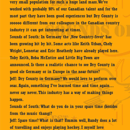
very small population for such a huge land mass. We’ve
worked with probably 90% of our Canadian talent and for the
most part they have been good experiences but Dry County is
sooooo different from our colleagues in the Canadian country
industry it can get interesting at times.
Sounds of South
: In Germany the ‚New Country-fever‘ has
been growing bit by bit. Some acts like Keith Urban, Chely
Wright, Lonestar and Eric Heatherly have already played here.
Toby Keith, Reba McEntire and Little Big Town are
announced. Is there a realistic chance to see Dry County in
good ole Germany or in Europe in the near future?
Jeff:
Dry County in Germany? We would love to perform over
seas. Again, something I’ve learned time and time again…
never say never. This industry has a way of making things
happen.
Sounds of South:
What do you do in your spare time (besides
from the music thang)?
Jeff:
Spare time? What is that? Ummm well, Randy does a lot
of travelling and enjoys playing hockey. I myself love