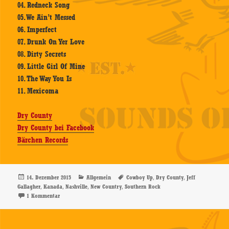
04. Redneck Song
05. We Ain’t Messed
06. Imperfect
07. Drunk On Yer Love
08. Dirty Secrets
09. Little Girl Of Mine
10. The Way You Is
11. Mexicoma
Dry County
Dry County bei Facebook
Bärchen Records
Veröffentlicht
Kategorien
Schlagwörter
,
,
14. Dezember 2015
Allgemein
Cowboy Up
Dry County
Jeff
am
,
,
,
,
Gallagher
Kanada
Nashville
New Country
Southern Rock
zu Dry County – Cowboy Up – CD-Review
1 Kommentar