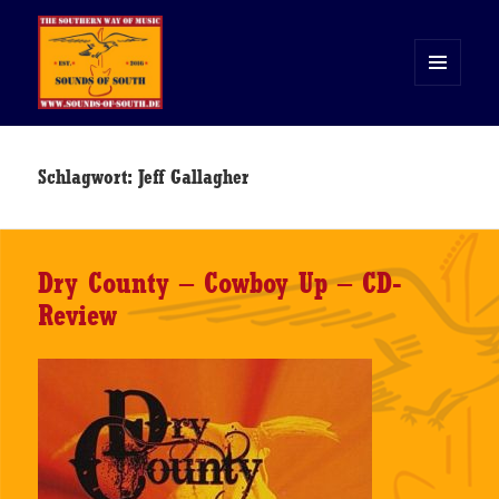
MENÜ
UND
WIDGETS
Sounds of South
Schlagwort:
Jeff Gallagher
Dry County – Cowboy Up – CD-
Review