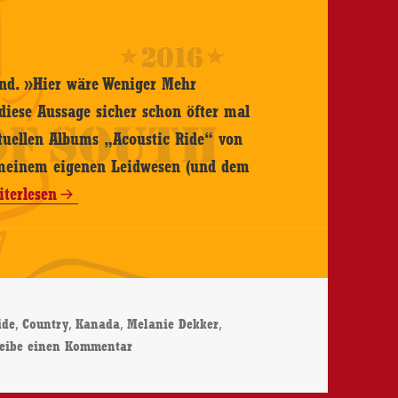
nd. »Hier wäre Weniger Mehr
diese Aussage sicher schon öfter mal
ktuellen Albums „Acoustic Ride“ von
 meinem eigenen Leidwesen (und dem
lanie
iterlesen
kker
oustic
de
rter
,
,
,
,
ide
Country
Kanada
Melanie Dekker
zu Melanie Dekker – Acoustic Ride – CD-Rev
reibe einen Kommentar
-
view