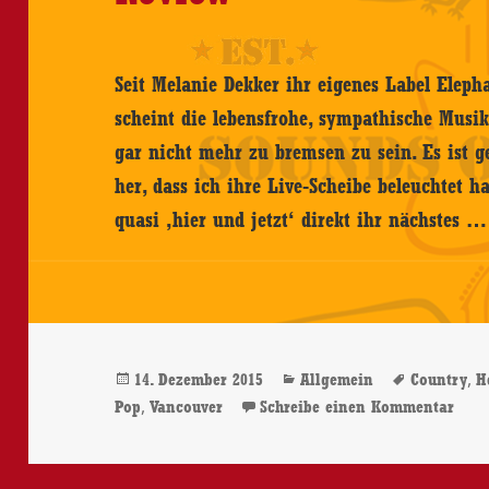
Seit Melanie Dekker ihr eigenes Label Eleph
scheint die lebensfrohe, sympathische Musi
gar nicht mehr zu bremsen zu sein. Es ist 
her, dass ich ihre Live-Scheibe beleuchtet 
quasi ‚hier und jetzt‘ direkt ihr nächstes 
Veröffentlicht
Kategorien
Schlagwö
,
14. Dezember 2015
Allgemein
Country
H
am
,
zu M
Pop
Vancouver
Schreibe einen Kommentar