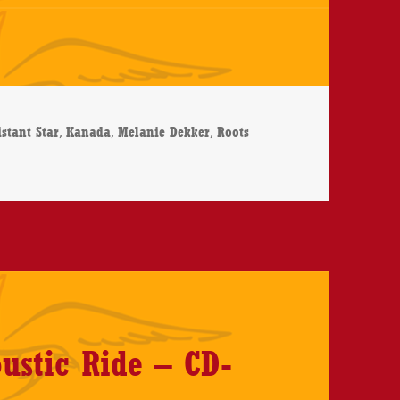
rter
,
,
,
istant Star
Kanada
Melanie Dekker
Roots
elanie Dekker – Distant Star – CD-Review
ustic Ride – CD-