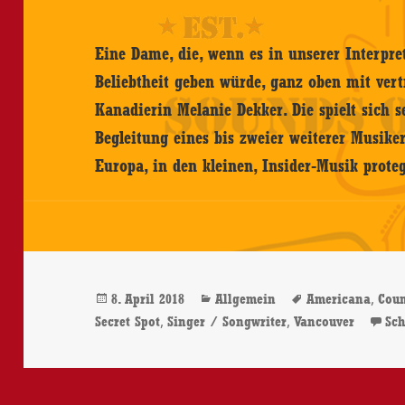
Eine Dame, die, wenn es in unserer Interpre
Beliebtheit geben würde, ganz oben mit vertr
Kanadierin Melanie Dekker. Die spielt sich se
Begleitung eines bis zweier weiterer Musiker
Europa, in den kleinen, Insider-Musik prot
Veröffentlicht
Kategorien
Schlagwörter
,
8. April 2018
Allgemein
Americana
Cou
am
,
,
Secret Spot
Singer / Songwriter
Vancouver
Sc