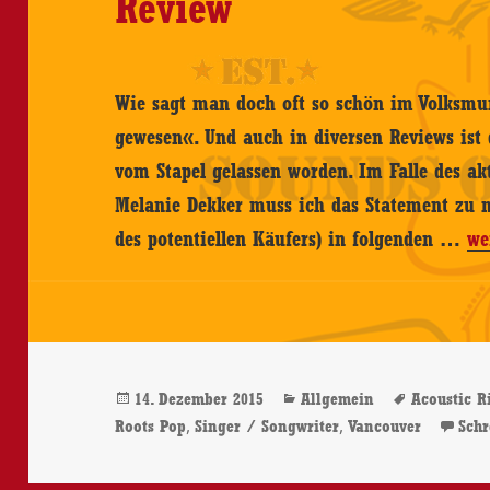
Review
Wie sagt man doch oft so schön im Volksmu
gewesen«. Und auch in diversen Reviews ist 
vom Stapel gelassen worden. Im Falle des a
Melanie Dekker muss ich das Statement zu
Me
des potentiellen Käufers) in folgenden …
we
De
–
Ac
Ri
Veröffentlicht
Kategorien
Schlagwö
14. Dezember 2015
Allgemein
Acoustic R
–
am
,
,
Roots Pop
Singer / Songwriter
Vancouver
Sch
CD
Re