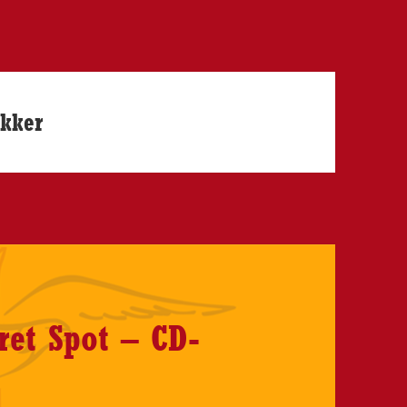
ekker
ret Spot – CD-