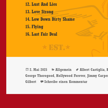
12. Lust And Lies
13. Love Strong
14. Low Down Dirty Shame
15. Flying
16. Last Fair Deal
Veröffentlicht
Kategorien
Schlagwörter
,
2. Mai 2025
Allgemein
Albert Castiglia
am
,
,
George Thorogood
Hollywood Forever
Jimmy Carpe
zu Emanuel C
Gilbert
Schreibe einen Kommentar