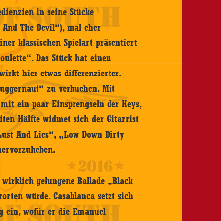
dienzien in seine Stücke
 And The Devil“), mal eher
iner klassischen Spielart präsentiert
ulette“. Das Stück hat einen
irkt hier etwas differenzierter.
„Juggernaut“ zu verbuchen. Mit
it ein paar Einsprengseln der Keys,
eiten Hälfte widmet sich der Gitarrist
„Lust And Lies“, „Low Down Dirty
 hervorzuheben.
e wirklich gelungene Ballade „Black
orten würde. Casablanca setzt sich
g ein, wofür er die Emanuel