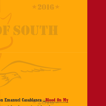
von Emanuel Casablanca „
Blood On My