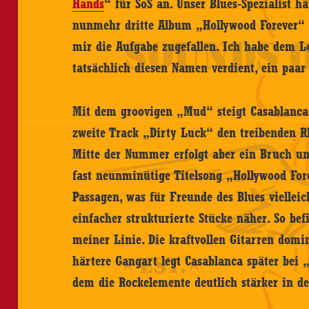
Hands
“ für SoS an. Unser Blues-Spezialist h
nunmehr dritte Album „Hollywood Forever“
mir die Aufgabe zugefallen. Ich habe dem L
tatsächlich diesen Namen verdient, ein paar
Mit dem groovigen „Mud“ steigt Casablanca
zweite Track „Dirty Luck“ den treibenden R
Mitte der Nummer erfolgt aber ein Bruch un
fast neunminütige Titelsong „Hollywood Fore
Passagen, was für Freunde des Blues vielleich
einfacher strukturierte Stücke näher. So be
meiner Linie. Die kraftvollen Gitarren domi
härtere Gangart legt Casablanca später bei 
dem die Rockelemente deutlich stärker in de