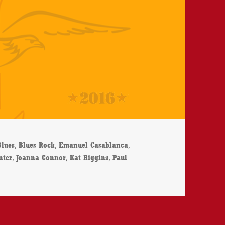
,
,
,
Blues
Blues Rock
Emanuel Casablanca
,
,
,
nter
Joanna Connor
Kat Riggins
Paul
asablanca – Hollywood Forever – CD-Review