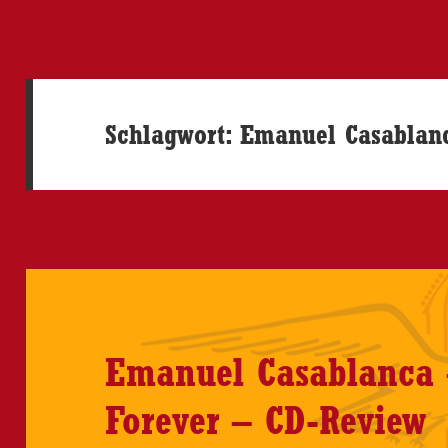
Schlagwort:
Emanuel Casablan
Emanuel Casablanca 
Forever – CD-Review