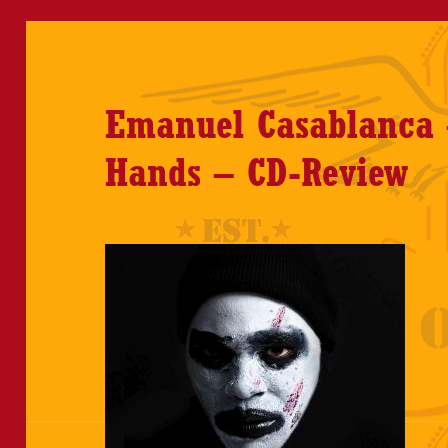
Emanuel Casablanca
Hands – CD-Review