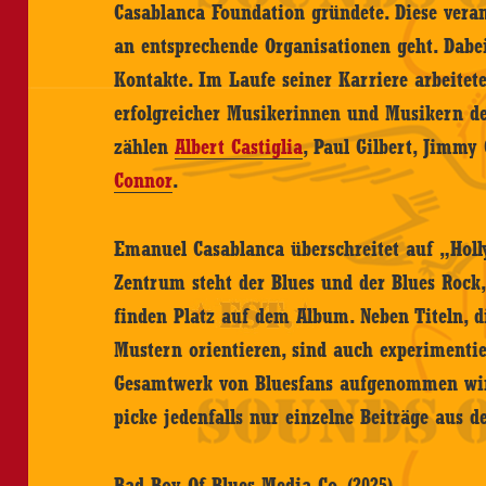
Casablanca Foundation gründete. Diese veran
an entsprechende Organisationen geht. Dabe
Kontakte. Im Laufe seiner Karriere arbeitet
erfolgreicher Musikerinnen und Musikern d
zählen
Albert Castiglia
, Paul Gilbert, Jimmy
Connor
.
Emanuel Casablanca überschreitet auf „Hol
Zentrum steht der Blues und der Blues Roc
finden Platz auf dem Album. Neben Titeln, di
Mustern orientieren, sind auch experimentie
Gesamtwerk von Bluesfans aufgenommen wird
picke jedenfalls nur einzelne Beiträge aus
Bad Boy Of Blues Media Co. (2025)