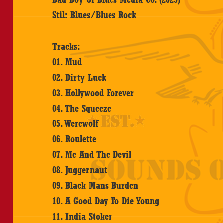
Stil: Blues/Blues Rock
Tracks:
01. Mud
02. Dirty Luck
03. Hollywood Forever
04. The Squeeze
05. Werewolf
06. Roulette
07. Me And The Devil
08. Juggernaut
09. Black Mans Burden
10. A Good Day To Die Young
11. India Stoker