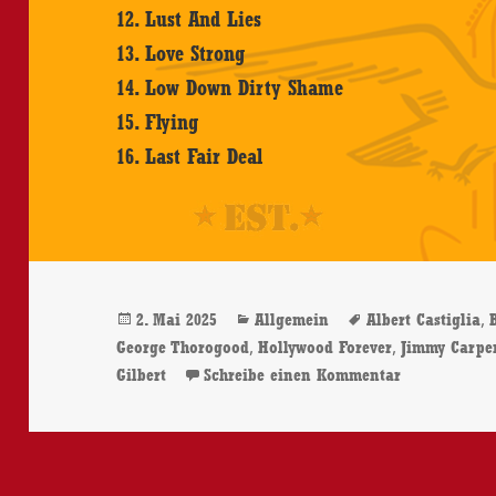
12. Lust And Lies
13. Love Strong
14. Low Down Dirty Shame
15. Flying
16. Last Fair Deal
Veröffentlicht
Kategorien
Schlagwörter
,
2. Mai 2025
Allgemein
Albert Castiglia
am
,
,
George Thorogood
Hollywood Forever
Jimmy Carpe
zu Emanuel C
Gilbert
Schreibe einen Kommentar