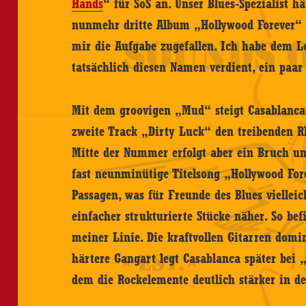
Hands
“ für SoS an. Unser Blues-Spezialist h
nunmehr dritte Album „Hollywood Forever“
mir die Aufgabe zugefallen. Ich habe dem L
tatsächlich diesen Namen verdient, ein paar
Mit dem groovigen „Mud“ steigt Casablanca
zweite Track „Dirty Luck“ den treibenden R
Mitte der Nummer erfolgt aber ein Bruch un
fast neunminütige Titelsong „Hollywood Fore
Passagen, was für Freunde des Blues vielleich
einfacher strukturierte Stücke näher. So be
meiner Linie. Die kraftvollen Gitarren domi
härtere Gangart legt Casablanca später bei 
dem die Rockelemente deutlich stärker in de