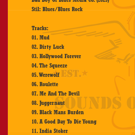
Stil: Blues/Blues Rock
Tracks:
01. Mud
02. Dirty Luck
03. Hollywood Forever
04. The Squeeze
05. Werewolf
06. Roulette
07. Me And The Devil
08. Juggernaut
09. Black Mans Burden
10. A Good Day To Die Young
11. India Stoker