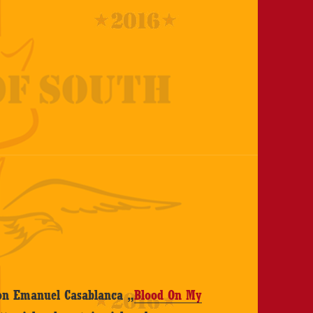
von Emanuel Casablanca „
Blood On My