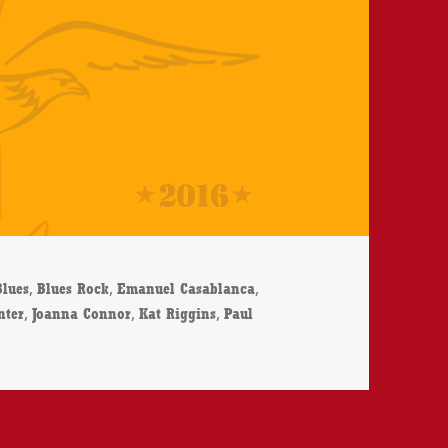
,
,
,
Blues
Blues Rock
Emanuel Casablanca
,
,
,
nter
Joanna Connor
Kat Riggins
Paul
asablanca – Hollywood Forever – CD-Review