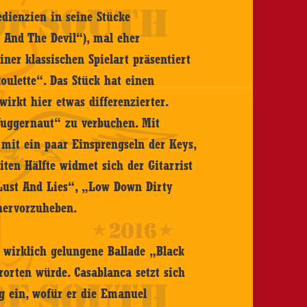
dienzien in seine Stücke
 And The Devil“), mal eher
iner klassischen Spielart präsentiert
ulette“. Das Stück hat einen
irkt hier etwas differenzierter.
„Juggernaut“ zu verbuchen. Mit
it ein paar Einsprengseln der Keys,
eiten Hälfte widmet sich der Gitarrist
„Lust And Lies“, „Low Down Dirty
 hervorzuheben.
e wirklich gelungene Ballade „Black
orten würde. Casablanca setzt sich
g ein, wofür er die Emanuel