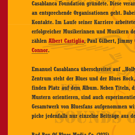
Casablanca Foundation gründete. Diese veran
an entsprechende Organisationen geht. Dabe
Kontakte. Im Laufe seiner Karriere arbeitet
erfolgreicher Musikerinnen und Musikern d
zählen
Albert Castiglia
, Paul Gilbert, Jimmy
Connor
.
Emanuel Casablanca überschreitet auf „Hol
Zentrum steht der Blues und der Blues Roc
finden Platz auf dem Album. Neben Titeln, di
Mustern orientieren, sind auch experimentie
Gesamtwerk von Bluesfans aufgenommen wird
picke jedenfalls nur einzelne Beiträge aus
Bad Boy Of Blues Media Co. (2025)