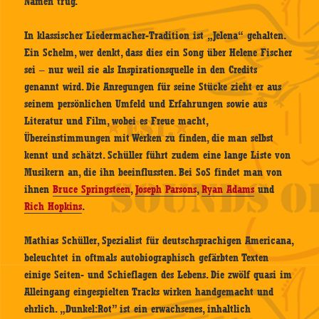
Namen trug.
In klassischer Liedermacher-Tradition ist „Jelena“ gehalten.
Ein Schelm, wer denkt, dass dies ein Song über Helene Fischer
sei – nur weil sie als Inspirationsquelle in den Credits
genannt wird. Die Anregungen für seine Stücke zieht er aus
seinem persönlichen Umfeld und Erfahrungen sowie aus
Literatur und Film, wobei es Freue macht,
Übereinstimmungen mit Werken zu finden, die man selbst
kennt und schätzt. Schüller führt zudem eine lange Liste von
Musikern an, die ihn beeinflussten. Bei SoS findet man von
ihnen
Bruce Springsteen
,
Joseph Parsons
,
Ryan Adams
und
Rich Hopkins
.
Mathias Schüller, Spezialist für deutschsprachigen Americana,
beleuchtet in oftmals autobiographisch gefärbten Texten
einige Seiten- und Schieflagen des Lebens. Die zwölf quasi im
Alleingang eingespielten Tracks wirken handgemacht und
ehrlich. „Dunkel:Rot” ist ein erwachsenes, inhaltlich