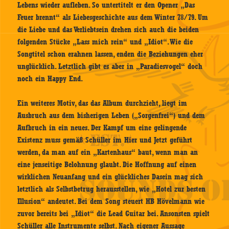
Lebens wieder aufleben. So untertitelt er den Opener „Das
Feuer brennt“ als Liebesgeschichte aus dem Winter 78/79. Um
die Liebe und das Verliebtsein drehen sich auch die beiden
folgenden Stücke „Lass mich rein“ und „Idiot“. Wie die
Songtitel schon erahnen lassen, enden die Beziehungen eher
unglücklich. Letztlich gibt es aber in „Paradiesvogel“ doch
noch ein Happy End.
Ein weiteres Motiv, das das Album durchzieht, liegt im
Ausbruch aus dem bisherigen Leben („Sorgenfrei“) und dem
Aufbruch in ein neues. Der Kampf um eine gelingende
Existenz muss gemäß Schüller im Hier und Jetzt geführt
werden, da man auf ein „Kartenhaus“ baut, wenn man an
eine jenseitige Belohnung glaubt. Die Hoffnung auf einen
wirklichen Neuanfang und ein glückliches Dasein mag sich
letztlich als Selbstbetrug herausstellen, wie „Hotel zur besten
Illusion“ andeutet. Bei dem Song steuert HB Hövelmann wie
zuvor bereits bei „Idiot“ die Lead Guitar bei. Ansonsten spielt
Schüller alle Instrumente selbst. Nach eigener Aussage