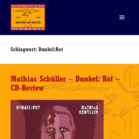
MENÜ
UND
WIDGETS
Sounds of South
Schlagwort:
Dunkel:Rot
Mathias Schüller – Dunkel: Rot –
CD-Review