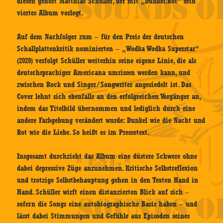
diesen gehört Matthias Schüller, der mit „Dunkel:Rot“ sein
viertes Album vorlegt.
Auf dem Nachfolger zum – für den Preis der deutschen
Schallplattenkritik nominierten – „Wodka Wodka Superstar“
(2020) verfolgt Schüller weiterhin seine eigene Linie, die als
deutschsprachiger Americana umrissen werden kann, und
zwischen Rock und Singer/Songwriter angesiedelt ist. Das
Cover lehnt sich ebenfalls an den erfolgreichen Vorgänger an,
indem das Titelbild übernommen und lediglich durch eine
andere Farbgebung verändert wurde: Dunkel wie die Nacht und
Rot wie die Liebe. So heißt es im Pressetext.
Insgesamt durchzieht das Album eine düstere Schwere ohne
dabei depressive Züge anzunehmen. Kritische Selbstreflexion
und trotzige Selbstbehauptung gehen in den Texten Hand in
Hand. Schüller wirft einen distanzierten Blick auf sich –
sofern die Songs eine autobiographische Basis haben – und
lässt dabei Stimmungen und Gefühle aus Episoden seines