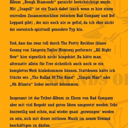
Album „Rough Diamonds“ garnicht berücksichtigt wurde.
Mit „Seagull“ ist ein Track dabei (auch wenn es hier einen
reizvollen Zusammenschluss zwischen Bad Company und Def
Leppard gibt) , der mir noch nie so gefiel, da ich eher nicht
der esoterisch-spirituell genordete Typ bin.
Und, dass das zwar toll durch The Pretty Reckless (klasse
Gesang von Sängerin Taylor Momsen) performte „All Right
Now“ hier eigentlich nicht hingehört. Da hätte man
alternativ allein für Free sicherlich auch noch so ein
komplettes Werk hinbekommen können. Stattdessen hätte ich
Stücke wie „The Ballad Of The Band“ „Simple Man“ oder
„Oh Atlanta“ lieber serviert bekommen.
Insgesamt ist das Tribut-Album zu Ehren von Bad Company
aber mit viel Respekt und guten Ideen umgesetzt worden. Sehr
kurzweilig und schön, mal wieder quasi ‚gezwungen‘ worden
zu sein, sich mit dieser zeitlosen Musik im neuen Gewand
beschäftigen zu dürfen.