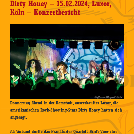
Dirty Honey – 15.02.2024, Luxor,
Köln – Konzertbericht
Donnerstag Abend in der Domstadt, ausverkauftes Luxor, die
amerikanischen Rock-Shooting-Stars Dirty Honey hatten sich
angesagt.
Als Vorband durfte das Frankfurter Quartett Bird’s View ihre