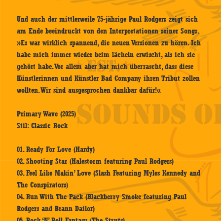
Und auch der mittlerweile 75-jährige Paul Rodgers zeigt sich
am Ende beeindruckt von den Interpretationen seiner Songs.
»Es war wirklich spannend, die neuen Versionen zu hören. Ich
habe mich immer wieder beim lächeln erwischt, als ich sie
gehört habe. Vor allem aber hat mich überrascht, dass diese
Künstlerinnen und Künstler Bad Company ihren Tribut zollen
wollten. Wir sind ausgesprochen dankbar dafür!«
Primary Wave (2025)
Stil: Classic Rock
01. Ready For Love (Hardy)
02. Shooting Star (Halestorm featuring Paul Rodgers)
03. Feel Like Makin’ Love (Slash Featuring Myles Kennedy and
The Conspirators)
04. Run With The Pack (Blackberry Smoke featuring Paul
Rodgers and Brann Dailor)
05. Rock ‘N’ Roll Fantasy (The Struts)