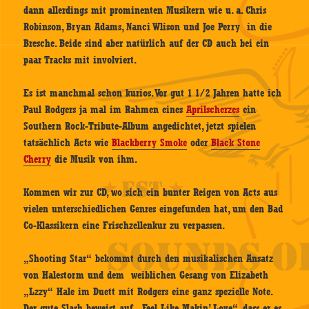
dann allerdings mit prominenten Musikern wie u. a. Chris
Robinson, Bryan Adams, Nanci Wlison und Joe Perry in die
Bresche. Beide sind aber natürlich auf der CD auch bei ein
paar Tracks mit involviert.
Es ist manchmal schon kurios. Vor gut 1 1/2 Jahren hatte ich
Paul Rodgers ja mal im Rahmen eines
Aprilscherzes
ein
Southern Rock-Tribute-Album angedichtet, jetzt spielen
tatsächlich Acts wie
Blackberry Smoke
oder
Black Stone
Cherry
die Musik von ihm.
Kommen wir zur CD, wo sich ein bunter Reigen von Acts aus
vielen unterschiedlichen Genres eingefunden hat, um den Bad
Co-Klassikern eine Frischzellenkur zu verpassen.
„Shooting Star“ bekommt durch den musikalischen Ansatz
von Halestorm und dem weiblichen Gesang von Elizabeth
„Lzzy“ Hale im Duett mit Rodgers eine ganz spezielle Note.
Der gute Slash beweist auf „Feel Like Makin’ Love“, dass er es