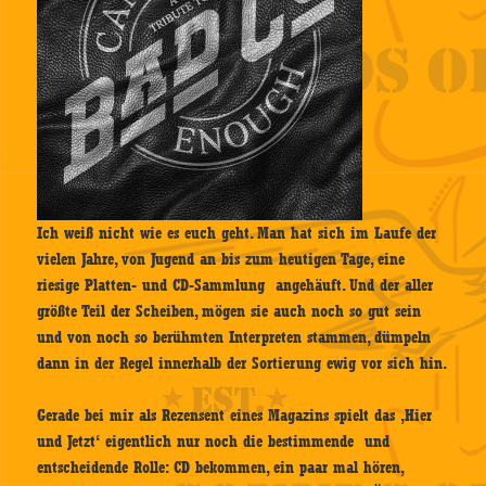
Ich weiß nicht wie es euch geht. Man hat sich im Laufe der
vielen Jahre, von Jugend an bis zum heutigen Tage, eine
riesige Platten- und CD-Sammlung angehäuft. Und der aller
größte Teil der Scheiben, mögen sie auch noch so gut sein
und von noch so berühmten Interpreten stammen, dümpeln
dann in der Regel innerhalb der Sortierung ewig vor sich hin.
Gerade bei mir als Rezensent eines Magazins spielt das ‚Hier
und Jetzt‘ eigentlich nur noch die bestimmende und
entscheidende Rolle: CD bekommen, ein paar mal hören,