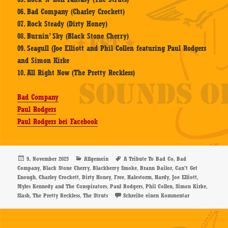
06. Bad Company (Charley Crockett)
07. Rock Steady (Dirty Honey)
08. Burnin’ Sky (Black Stone Cherry)
09. Seagull (Joe Elliott and Phil Collen featuring Paul Rodgers
and Simon Kirke
10. All Right Now (The Pretty Reckless)
Bad Company
Paul Rodgers
Paul Rodgers bei Facebook
Veröffentlicht
Kategorien
Schlagwörter
,
9. November 2025
Allgemein
A Tribute To Bad Co
Bad
am
,
,
,
,
Company
Black Stone Cherry
Blackberry Smoke
Brann Dailor
Can't Get
,
,
,
,
,
,
,
Enough
Charley Crockett
Dirty Honey
Free
Halestorm
Hardy
Joe Elliott
,
,
,
,
Myles Kennedy and The Conspirators
Paul Rodgers
Phil Collen
Simon Kirke
,
,
zu Various Arti
Slash
The Pretty Reckless
The Struts
Schreibe einen Kommentar