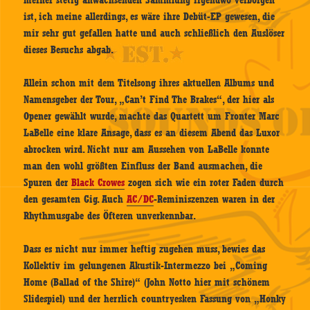
meiner stetig anwachsenden Sammlung irgendwo verborgen
ist, ich meine allerdings, es wäre ihre Debüt-EP gewesen, die
mir sehr gut gefallen hatte und auch schließlich den Auslöser
dieses Besuchs abgab.
Allein schon mit dem Titelsong ihres aktuellen Albums und
Namensgeber der Tour, „Can’t Find The Brakes“, der hier als
Opener gewählt wurde, machte das Quartett um Fronter Marc
LaBelle eine klare Ansage, dass es an diesem Abend das Luxor
abrocken wird. Nicht nur am Aussehen von LaBelle konnte
man den wohl größten Einfluss der Band ausmachen, die
Spuren der
Black Crowes
zogen sich wie ein roter Faden durch
den gesamten Gig. Auch
AC/DC
-Reminiszenzen waren in der
Rhythmusgabe des Öfteren unverkennbar.
Dass es nicht nur immer heftig zugehen muss, bewies das
Kollektiv im gelungenen Akustik-Intermezzo bei „Coming
Home (Ballad of the Shire)“ (John Notto hier mit schönem
Slidespiel) und der herrlich countryesken Fassung von „Honky