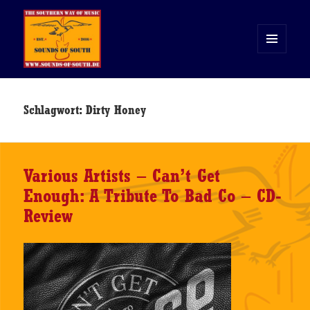
MENÜ
UND
WIDGETS
Sounds of South
Schlagwort:
Dirty Honey
Various Artists – Can’t Get
Enough: A Tribute To Bad Co – CD-
Review