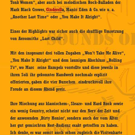
Tonk Women“, aber auch bei melodischen Rock-Balladen der
Mark Black Crowes,
Cinderell
a, Manic Eden & Co. wie u. a.
„Another Last Time“ oder „You Make It Alright“.
Eines der Highlights war sicher auch die shufflige Umsetzung
von Aerosmiths „Last Child“.
Mit den insgesamt drei tollen Zugaben „Won’t Take Me Alive“,
„You Make It Alright“ und dem launigen Abschluss „Rolling
7’s“, wo Marc seine Kumpels vorstellte und diese jeweils in
ihren Soli ihr gekonntes Handwerk nochmals explizit
offerierten, gaben die vier Burschen eindrucksvoll ihre
Freude an diesem Abend preis.
Ihre Mischung aus klassischem-, Sleaze- und Hard Rock sowie
ein wenig Country, scheint nicht nur den Nerv der Zeit und
der anwesenden ‚Dirty Honies‘, sondern auch der vom Alter
her gut gemischten Rest-Audienz exakt getroffen zu haben.
Ich denke, es war somit auch schon zugleich die Visitenkarte