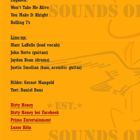
Zugaben:
Won’t Take Me Alive
You Make It Alright
Rolling 7’s
Line-up:
Marc LaBelle (lead vocals)
John Notto (guitars)
Jaydon Bean (drums)
Justin Smolian (bass, acoustic guitar)
Bilder: Gernot Mangold
Text: Daniel Daus
Dirty Honey
Dirty Honey bei Facebook
Prime Entertainment
Luxor Köln