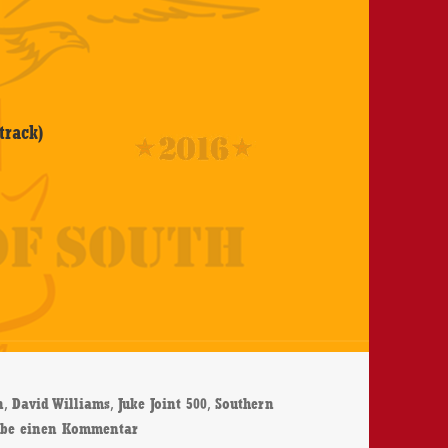
track)
,
,
,
n
David Williams
Juke Joint 500
Southern
zu Alligator Jackson – Southern Barbeque – T
ibe einen Kommentar