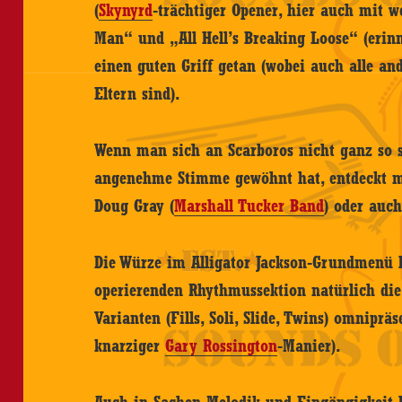
(
Skynyrd
-trächtiger Opener, hier auch mit 
Man“ und „All Hell’s Breaking Loose“ (erin
einen guten Griff getan (wobei auch alle an
Eltern sind).
Wenn man sich an Scarboros nicht ganz so s
angenehme Stimme gewöhnt hat, entdeckt ma
Doug Gray (
Marshall Tucker Band
) oder auc
Die Würze im Alligator Jackson-Grundmenü 
operierenden Rhythmussektion natürlich die t
Varianten (Fills, Soli, Slide, Twins) omniprä
knarziger
Gary Rossington
-Manier).