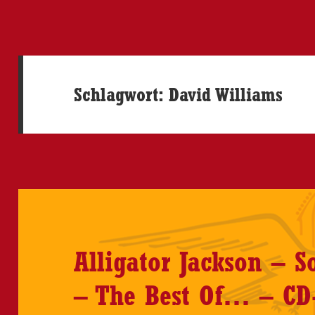
Schlagwort:
David Williams
Alligator Jackson – 
– The Best Of… – CD