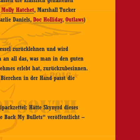
assen die klassisch gehaltenen
,
Molly Hatchet
, Marshall Tucker
harlie Daniels,
Doc Holliday
,
Outlaws
)
essel zurücklehnen und wird
 an all das, was man in den guten
nehmes erlebt hat, zurückzubesinnen.
Bierchen in der Hand passt die
ipackzettel: Hätte Skynyrd dieses
Back My Bullets“ veröffentlicht –