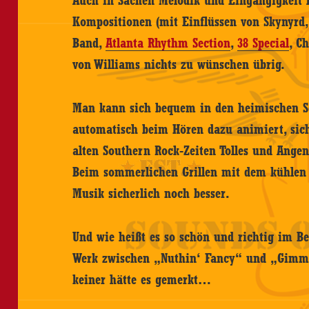
Auch in Sachen Melodik und Eingängigkeit l
Kompositionen (mit Einflüssen von Skynyrd
Band,
Atlanta Rhythm Section
,
38 Special
, C
von Williams nichts zu wünschen übrig.
Man kann sich bequem in den heimischen S
automatisch beim Hören dazu animiert, sich
alten Southern Rock-Zeiten Tolles und Ange
Beim sommerlichen Grillen mit dem kühlen 
Musik sicherlich noch besser.
Und wie heißt es so schön und richtig im Be
Werk zwischen „Nuthin‘ Fancy“ und „Gimme 
keiner hätte es gemerkt…