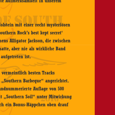
iente Aufmerksamkeit in unserem
olstein mit einer recht mysteriösen
Southern Rock’s best kept secret‘
ens Alligator Jackson, die zwischen
atte, aber nie als wirkliche Band
aufgetreten ist.
e vermeintlich besten Tracks
s „Southern Barbeque“ angerichtet.
 handnummerierte Auflage von 500
t „Southern Soil“ unter Mitwirkung
h ein Bonus-Häppchen oben drauf