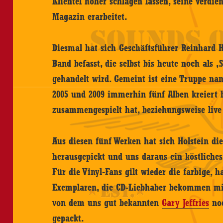
Klientel höher schlagen lassen, seine verd
Magazin erarbeitet.
Diesmal hat sich Geschäftsführer Reinhard H
Band befasst, die selbst bis heute noch als ‚
gehandelt wird. Gemeint ist eine Truppe nam
2005 und 2009 immerhin fünf Alben kreiert h
zusammengespielt hat, beziehungsweise live 
Aus diesen fünf Werken hat sich Holstein di
herausgepickt und uns daraus ein köstliche
Für die Vinyl-Fans gilt wieder die farbige,
Exemplaren, die CD-Liebhaber bekommen mi
von dem uns gut bekannten
Gary Jeffries
noc
gepackt.