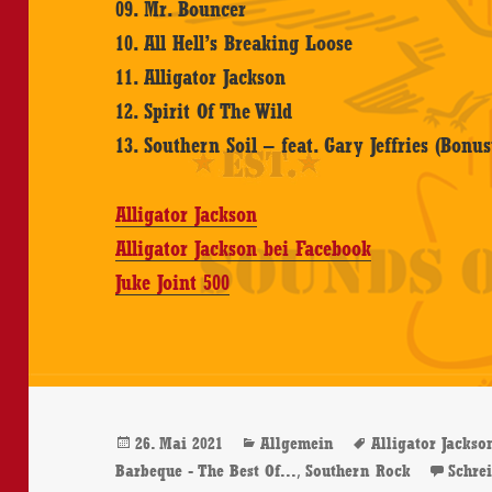
09. Mr. Bouncer
10. All Hell’s Breaking Loose
11. Alligator Jackson
12. Spirit Of The Wild
13. Southern Soil – feat. Gary Jeffries (Bonus
Alligator Jackson
Alligator Jackson bei Facebook
Juke Joint 500
Veröffentlicht
Kategorien
Schlagwörter
26. Mai 2021
Allgemein
Alligator Jackso
am
,
Barbeque - The Best Of...
Southern Rock
Schre