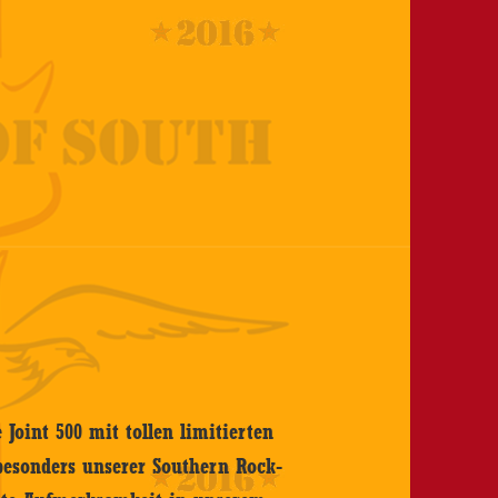
 Joint 500 mit tollen limitierten
besonders unserer Southern Rock-