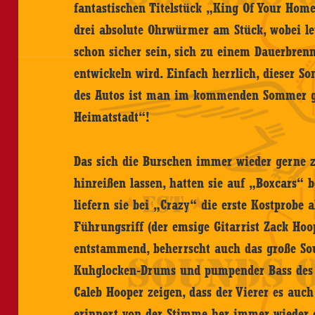
fantastischen Titelstück „King Of Your Hom
drei absolute Ohrwürmer am Stück, wobei let
schon sicher sein, sich zu einem Dauerbren
entwickeln wird. Einfach herrlich, dieser S
des Autos ist man im kommenden Sommer ga
Heimatstadt“!
Das sich die Burschen immer wieder gerne 
hinreißen lassen, hatten sie auf „Boxcars“ b
liefern sie bei „Crazy“ die erste Kostprobe 
Führungsriff (der emsige Gitarrist Zack Hoop
entstammend, beherrscht auch das große So
Kuhglocken-Drums und pumpender Bass des w
Caleb Hooper zeigen, dass der Vierer es auch
erinnert von der Stimme her immer wieder 