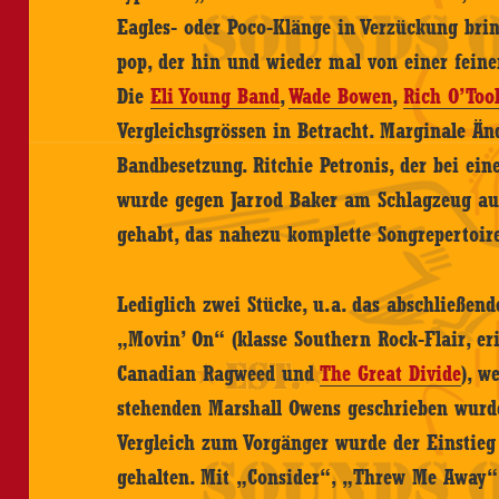
Eagles- oder Poco-Klänge in Verzückung br
pop, der hin und wieder mal von einer fein
Die
Eli Young Band
,
Wade Bowen
,
Rich O’Too
Vergleichsgrössen in Betracht. Marginale Än
Bandbesetzung. Ritchie Petronis, der bei ein
wurde gegen Jarrod Baker am Schlagzeug au
gehabt, das nahezu komplette Songrepertoir
Lediglich zwei Stücke, u.a. das abschließen
„Movin’ On“ (klasse Southern Rock-Flair, e
Canadian Ragweed und
The Great Divide
), w
stehenden Marshall Owens geschrieben wurd
Vergleich zum Vorgänger wurde der Einstieg
gehalten. Mit „Consider“, „Threw Me Away“