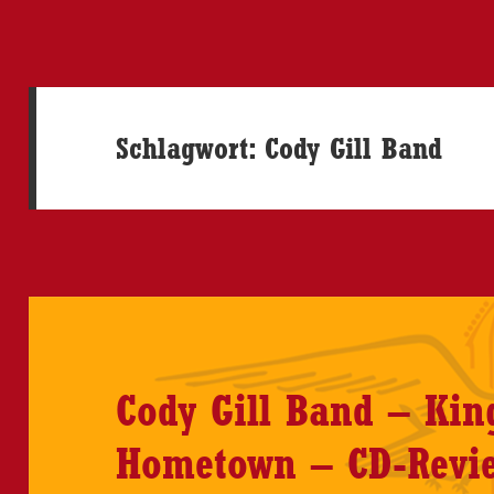
Schlagwort:
Cody Gill Band
Cody Gill Band – Kin
Hometown – CD-Revi