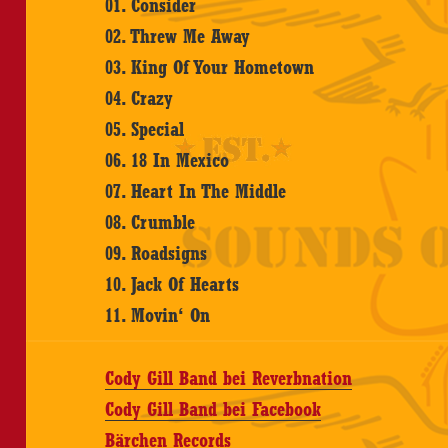
01. Consider
02. Threw Me Away
03. King Of Your Hometown
04. Crazy
05. Special
06. 18 In Mexico
07. Heart In The Middle
08. Crumble
09. Roadsigns
10. Jack Of Hearts
11. Movin‘ On
Cody Gill Band bei Reverbnation
Cody Gill Band bei Facebook
Bärchen Records