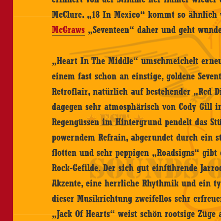
McClure. „18 In Mexico“ kommt so ähnlich 
McGraws
„Seventeen“ daher und geht wunder
„Heart In The Middle“ umschmeichelt erneu
einem fast schon an einstige, goldene Seve
Retroflair, natürlich auf bestehender „Red
dagegen sehr atmosphärisch von Cody Gill i
Regengüssen im Hintergrund pendelt das Stü
powerndem Refrain, abgerundet durch ein st
flotten und sehr peppigen „Roadsigns“ gibt 
Rock-Gefilde. Der sich gut einführende Jar
Akzente, eine herrliche Rhythmik und ein ty
dieser Musikrichtung zweifellos sehr erfreu
„Jack Of Hearts“ weist schön rootsige Züge a