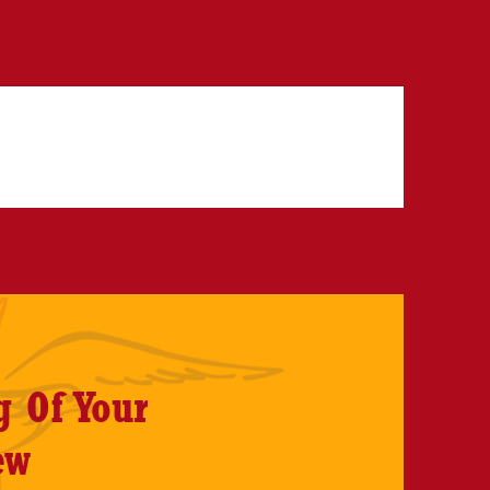
g Of Your
ew