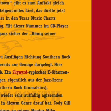
etown“ gibt es zum Auftakt gleich
ztgenanntes Lied, das dürfte jetzt
ner in den Texas Music Charts
ong. Mit dieser Nummer im CD-Player
nz sicher der „König seiner
zu Ausflügen Richtung Southern Rock
ereits zur Genüge dargelegt. Hier
ab. Ein
Skynyrd
-typisches E-Gitarren-
er, eigentlich aus der Jazz-Szene
uthern Rock-Einmaleins),
ieder sehr auffällig agierenden
 in diesem Genre drauf hat. Cody Gill
etwas an seinen Mentor Mike