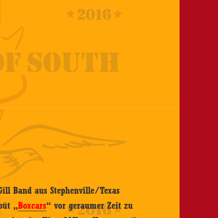
ill Band aus Stephenville/Texas
büt „
Boxcars
“ vor geraumer Zeit zu