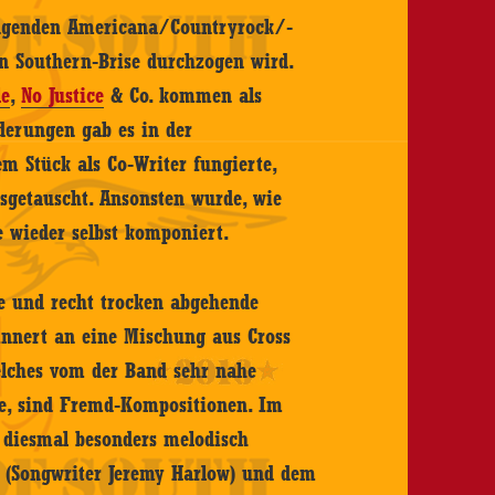
ingenden Americana/Countryrock/-
en Southern-Brise durchzogen wird.
le
,
No Justice
& Co. kommen als
derungen gab es in der
em Stück als Co-Writer fungierte,
sgetauscht. Ansonsten wurde, wie
e wieder selbst komponiert.
de und recht trocken abgehende
rinnert an eine Mischung aus Cross
elches vom der Band sehr nahe
e, sind Fremd-Kompositionen. Im
 diesmal besonders melodisch
 (Songwriter Jeremy Harlow) und dem