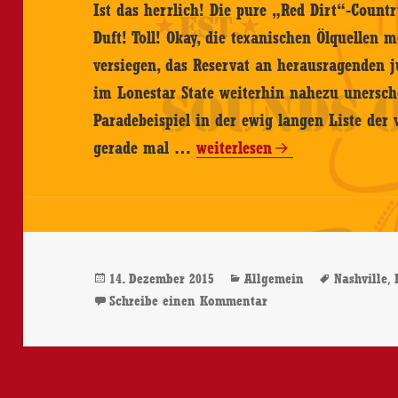
Ist das herrlich! Die pure „Red Dirt“-Coun
Duft! Toll! Okay, die texanischen Ölquellen
versiegen, das Reservat an herausragenden 
im Lonestar State weiterhin nahezu unerschö
Paradebeispiel in der ewig langen Liste der 
Rich
gerade mal …
weiterlesen
O’Toole
–
Seventeen
–
Veröffentlicht
Kategorien
Schlagwö
,
14. Dezember 2015
Allgemein
Nashville
CD-
am
zu Rich O’Toole – Sev
Schreibe einen Kommentar
Review