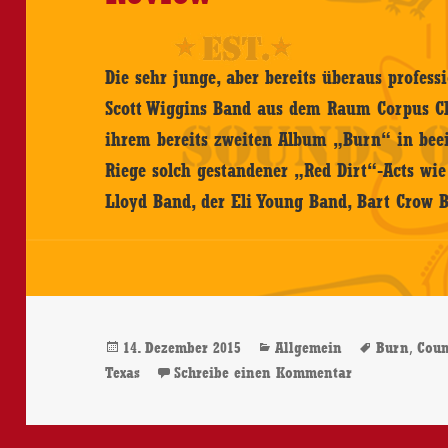
Die sehr junge, aber bereits überaus profess
Scott Wiggins Band aus dem Raum Corpus Chr
ihrem bereits zweiten Album „Burn“ in beei
Riege solch gestandener „Red Dirt“-Acts wie
Lloyd Band, der Eli Young Band, Bart Cro
Veröffentlicht
Kategorien
Schlagwö
,
14. Dezember 2015
Allgemein
Burn
Coun
am
zu Scott Wigg
Texas
Schreibe einen Kommentar