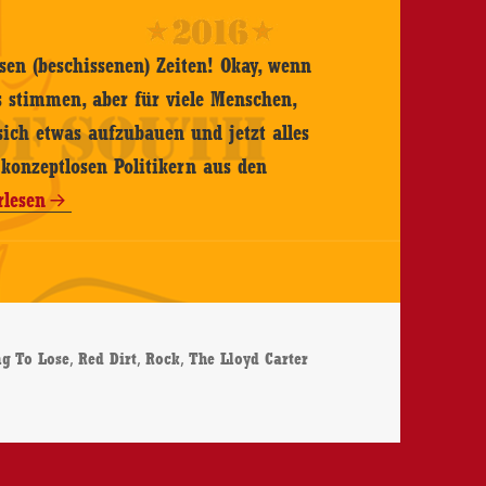
sen (beschissenen) Zeiten! Okay, wenn
 stimmen, aber für viele Menschen,
sich etwas aufzubauen und jetzt alles
konzeptlosen Politikern aus den
rlesen
r
,
,
,
ng To Lose
Red Dirt
Rock
The Lloyd Carter
ng
Carter Band – Nothing To Lose – CD-Review