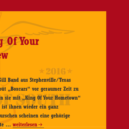
w
g Of Your
ew
ill Band aus Stephenville/Texas
büt „Boxcars“ vor geraumer Zeit zu
gen sie mit „King Of Your Hometown“
ist ihnen wieder ein ganz
urschen scheinen eine gehörige
Cody
atte …
weiterlesen