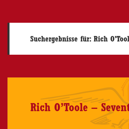
Suchergebnisse für: Rich O'Too
Rich O’Toole – Seven