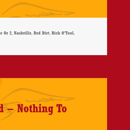
rter
,
,
,
,
e Or 2
Nashville
Red Dirt
Rich O'Tool
le- In A Minute Or 2 – CD-Review
d – Nothing To