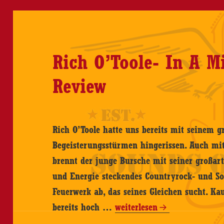
Rich O’Toole- In A M
Review
Rich O’Toole hatte uns bereits mit seinem 
Begeisterungsstürmen hingerissen. Auch mi
brennt der junge Bursche mit seiner großarti
und Energie steckendes Countryrock- und So
Feuerwerk ab, das seines Gleichen sucht. Ka
Rich
bereits hoch …
weiterlesen
O’Toole-