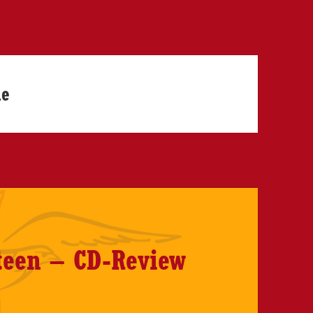
le
teen – CD-Review