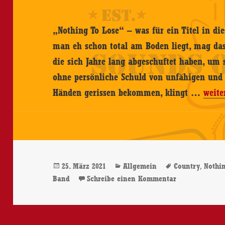
„Nothing To Lose“ – was für ein Titel in die
man eh schon total am Boden liegt, mag das
die sich Jahre lang abgeschuftet haben, um 
ohne persönliche Schuld von unfähigen und 
The
Händen gerissen bekommen, klingt …
weite
Lloyd
Carte
Band
–
Veröffentlicht
Kategorien
Schlagwörter
,
25. März 2021
Allgemein
Country
Nothi
Nothi
am
zu The Lloyd 
Band
Schreibe einen Kommentar
To
Lose
–