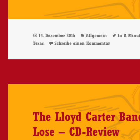
In
A
Minute
Veröffentlicht
Kategorien
Schlagwö
14. Dezember 2015
Allgemein
In A Minut
Or
am
zu Rich O’Too
Texas
Schreibe einen Kommentar
2
–
CD-
Review
The Lloyd Carter Ban
Lose – CD-Review