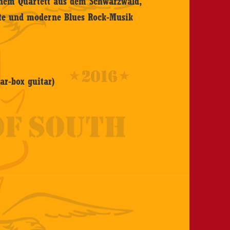
inem Quartett aus dem Schwarzwald,
ute und moderne Blues Rock-Musik
gar-box guitar)