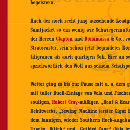
begeistern.
Auch der noch recht jung aussehende Leadgi
Samtjacket so ein wenig wie Schwiegermutte
der Herren
Clapton
und
Bonamassa
& Co., v
Stratocaster, sein schon jetzt begnadetes Kö
filigranen als auch quirligen Soli. Hier an s
sprichwörtlich den Wolf aus seinem Schafspe
Weiter ging es bis zur Pause mit u. a. dem g
mit toller Duell-Einlage von Vela und Fisch
souligen,
Robert Cray
-mäßigen „Rent A Heart
Debütwerks, „Sewing Machine (erster Cigar B
dem launigen, wieder Southern Rock-angeha
Tracks „Witch“ und „Guilded Cage“ (Vela bri