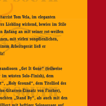
tarrist Tom Vela, im eleganten
rs Liebling wirkend, bewies im Stile
on Anfang an mit seiner rot-weißen
nnen, mit vielen songdienlichen,
einem Arbeitsgerät ließ er
lz!
randiosen „Get It Gone“ (teilweise
er im wüsten Solo-Finish), dem
“, „Holy Ground“, dem Titellied des
ox-Gitarren-Einsatz von Fischer),
uchten „Stand By“, als auch mit den
lliert mit heftiger Solopassage auf