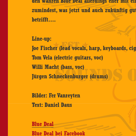
den wahren Blue Deal allerdings eher mit e
zumindest, was jetzt und auch zukünftig g
betrifft….
Line-up:
Joe Fischer (lead vocals, harp, keyboards, ci
Tom Vela (electric guitars, voc)
Willi Macht (bass, voc)
Jürgen Schneckenburger (drums)
Bilder: Fer Vanreyten
Text: Daniel Daus
Blue Deal
Blue Deal bei Facebook