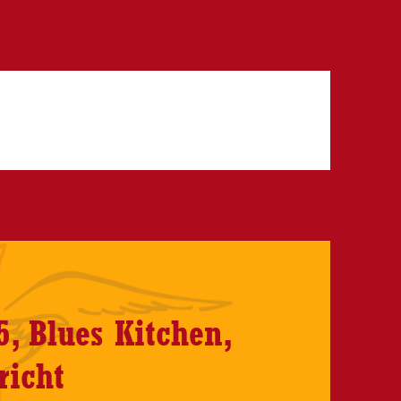
5, Blues Kitchen,
richt