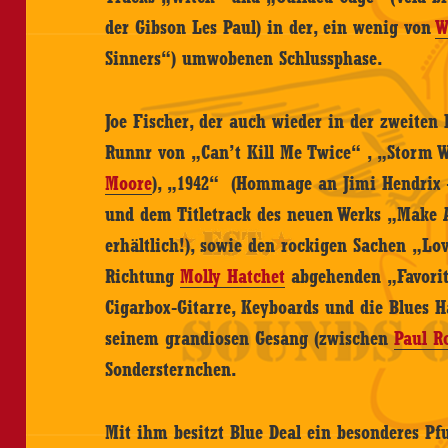
der Gibson Les Paul) in der, ein wenig von
W
Sinners“) umwobenen Schlussphase.
Joe Fischer, der auch wieder in der zweiten
Runnr von „Can’t Kill Me Twice“ , „Storm 
Moore
), „1942“ (Hommage an Jimi Hendrix –
und dem Titletrack des neuen Werks „Make A
erhältlich!), sowie den rockigen Sachen „L
Richtung
Molly Hatchet
abgehenden „Favorite
Cigarbox-Gitarre, Keyboards und die Blues Ha
seinem grandiosen Gesang (zwischen
Paul R
Sondersternchen.
Mit ihm besitzt Blue Deal ein besonderes Pf