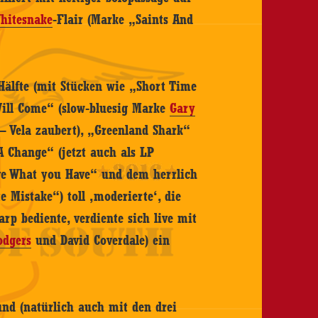
hitesnake
-Flair (Marke „Saints And
 Hälfte (mit Stücken wie „Short Time
Will Come“ (slow-bluesig Marke
Gary
 Vela zaubert), „Greenland Shark“
 Change“ (jetzt auch als LP
ove What you Have“ und dem herrlich
 Mistake“) toll ‚moderierte‘, die
rp bediente, verdiente sich live mit
odgers
und David Coverdale) ein
und (natürlich auch mit den drei