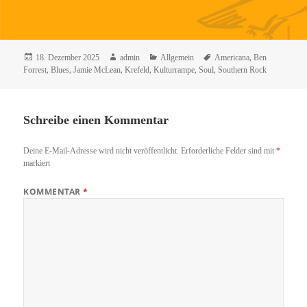
Veröffentlicht
Autor
Kategorien
Schlagwörter
,
18. Dezember 2025
admin
Allgemein
Americana
Ben
am
,
,
,
,
,
,
Forrest
Blues
Jamie McLean
Krefeld
Kulturrampe
Soul
Southern Rock
Schreibe einen Kommentar
Deine E-Mail-Adresse wird nicht veröffentlicht.
Erforderliche Felder sind mit
*
markiert
KOMMENTAR
*