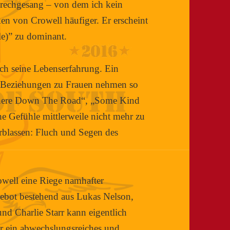
prechgesang – von dem ich kein
ken von Crowell häufiger. Er erscheint
le)” zu dominant.
lich seine Lebenserfahrung. Ein
d Beziehungen zu Frauen nehmen so
here Down The Road“, „Some Kind
e Gefühle mittlerweile nicht mehr zu
rblassen: Fluch und Segen des
well eine Riege namhafter
ebot bestehend aus Lukas Nelson,
nd Charlie Starr kann eigentlich
er ein abwechslungsreiches und