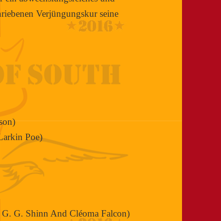
chriebenen Verjüngungskur seine
lson)
Larkin Poe)
 G. G. Shinn And Cléoma Falcon)