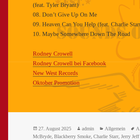
(feat. Tyler Bryant)
08. Don’t Give Up On Me
09. Heaven Can You Help (feat. Charlie Star
10. Maybe Somewhere Down The Road
Rodney Crowell
Rodney Crowell bei Facebook
New West Records
Oktober Promotion
Veröffentlicht
Autor
Kategorien
S
27. August 2025
admin
Allgemein
A
am
,
,
,
McBryde
Blackberry Smoke
Charlie Starr
Jerry Jef