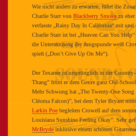
Wie nicht anders zu erwarten, führt die Zus
Charlie Starr von
Blackberry Smoke
zu eher
verfasste „Rainy Day In California“ mit und
Charlie Starr ist bei „Heaven Can You Help
die Unterstützung der Jungspunde weiß C
spielt („Don’t Give Up On Me“).
Der Texaner ist ursprünglich in der Countr
Thang” frönt er dem Genre ganz Old-School.
Mehr Schwung hat „The Twenty-One Song 
Cléoma Falcon)”, bei dem Tyler Bryant mitm
Larkin Poe
begleiten Crowell auf dem somme
Louisiana Sunshine Feeling Okay”. Sehr gefü
McBryde
inklusive einem schönen Gitarren