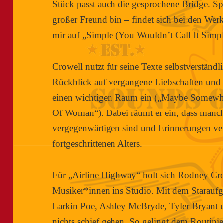
Stück passt auch die gesprochene Bridge. S
großer Freund bin – findet sich bei den Wer
mir auf „Simple (You Wouldn’t Call It Simp
Crowell nutzt für seine Texte selbstverständ
Rückblick auf vergangene Liebschaften un
einen wichtigen Raum ein („Maybe Somew
Of Woman“). Dabei räumt er ein, dass manch
vergegenwärtigen sind und Erinnerungen ve
fortgeschrittenen Alters.
Für „Airline Highway“ holt sich Rodney Cro
Musiker*innen ins Studio. Mit dem Staraufg
Larkin Poe, Ashley McBryde, Tyler Bryant u
nichts schief gehen. So gelingt dem Routini