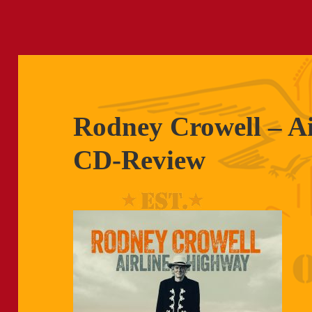
Rodney Crowell – A
CD-Review