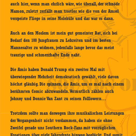
auch hier, wenn man ehrlich wäre, wie überall, der schnöde
Mamon, zuletzt zerfällt man trostlos wie die von der Amsel
verspeiste Fliege in seine Moleküle und das war es dann.
Auch an den Moslem ist mein gut gemeinter Rat, sich bei
Bedarf den 100 Jungfrauen zu Lebzeiten und im besten
Mannesalter zu widmen, jedenfalls lange bevor das meist
traurige und schmerzhafte Ende naht.
Die Amis haben Donald Trump ein zweites Mal mit
überwiegender Mehrheit demokratisch gewählt, viele davon
höchst gläubig. Die spinnen, die Amis, um es mal nach einem
berühmten Comic abzuwandeln. Vermutlich zählen auch
Johnny und Donnie Van Zant zu seinen Folllowern…
Trotzdem sollte man deswegen ihre musikalischen Leistungen
der Vergangenheit nicht verdammen, da haben sie ohne
Zweifel gerade uns Southern Rock-Fans mit vorzüglichen
Kreationen über viele Jahrzehnte hinweg beglückt. Und somit