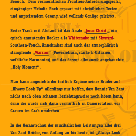
Bereich. Dem vermeintlichen Frontiers-Anforderungsprofil,
eingängiger Melodic Rock gepaart mit christlichen Texten
und anpreisendem Gesang, wird vollends Genüge geleistet.
Bester Track mit Abstand ist das finale „
Jesus Christ
„, ein
episch anmutender Rocker a la
Whitesnake
mit
Skynyrd
-
Southern-Touch. Annehmbar sind auch das atmosphärisch
stampfende „
Warrior
“ (Powerrefrain, starke E-Gitarren,
weibliche Harmonies) und das dezent allmanesk angehauchte
„Holy Moment“.
Man kann angesichts der textlich Ergüsse seiner Brüder auf
„Always Look Up“ allerdings nur hoffen, dass Ronnie Van Zant
nicht nach oben schauen, beziehungsweise noch hören kann,
denn der würde sich dann vermutlich in Dauerrotation vor
Grauen im Grab umdrehen…
In der Gesamtschau der musikalischen Leistungen aller drei
Van Zant-Brüder, von Anfang an bis heute, ist „Always Look