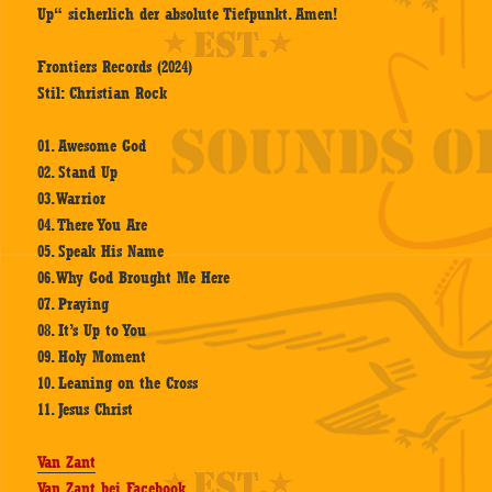
Up“ sicherlich der absolute Tiefpunkt. Amen!
Frontiers Records (2024)
Stil: Christian Rock
01. Awesome God
02. Stand Up
03. Warrior
04. There You Are
05. Speak His Name
06. Why God Brought Me Here
07. Praying
08. It’s Up to You
09. Holy Moment
10. Leaning on the Cross
11. Jesus Christ
Van Zant
Van Zant bei Facebook