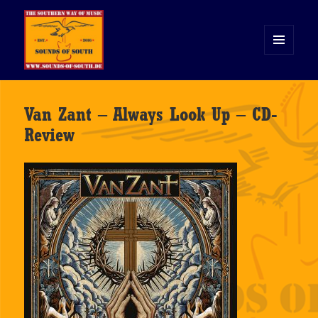
MENÜ
UND
WIDGETS
Sounds of South
Van Zant – Always Look Up – CD-
Review