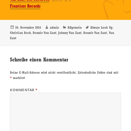
Frontiers Records
Veröffentlicht
Autor
Kategorien
Schlagwörter
,
20. November 2024
admin
Allgemein
Always Look Up
am
,
,
,
,
Christian Rock
Donnie Van Zant
Johnny Van Zant
Ronnie Van Zant
Van
Zant
Schreibe einen Kommentar
Deine E-Mail-Adresse wird nicht veröffentlicht.
Erforderliche Felder sind mit
*
markiert
KOMMENTAR
*