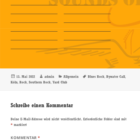
Veröffentlicht
Autor
Kategorien
Schlagwörter
,
,
13. Mai 2022
admin
Allgemein
Blues Rock
Bywater Call
am
,
,
,
Köln
Rock
Southern Rock
Yard Club
Schreibe einen Kommentar
Deine E-Mail-Adresse wird nicht veröffentlicht.
Erforderliche Felder sind mit
*
markiert
KOMMENTAR
*