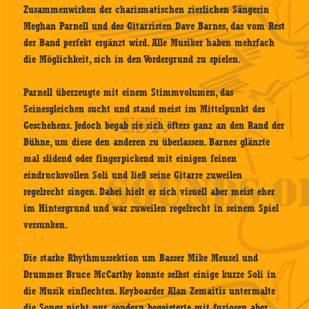
Zusammenwirken der charismatischen zierlichen Sängerin
Meghan Parnell und des Gitarristen Dave Barnes, das vom Rest
der Band perfekt ergänzt wird. Alle Musiker haben mehrfach
die Möglichkeit, sich in den Vordergrund zu spielen.
Parnell überzeugte mit einem Stimmvolumen, das
Seinesgleichen sucht und stand meist im Mittelpunkt des
Geschehens. Jedoch begab sie sich öfters ganz an den Rand der
Bühne, um diese den anderen zu überlassen. Barnes glänzte
mal slidend oder fingerpickend mit einigen feinen
eindrucksvollen Soli und ließ seine Gitarre zuweilen
regelrecht singen. Dabei hielt er sich visuell aber meist eher
im Hintergrund und war zuweilen regelrecht in seinem Spiel
versunken.
Die starke Rhythmussektion um Basser Mike Meusel und
Drummer Bruce McCarthy konnte selbst einige kurze Soli in
die Musik einflechten. Keyboarder Alan Zemaitis untermalte
die Songs nicht nur, sondern begeisterte mit furiosen aber