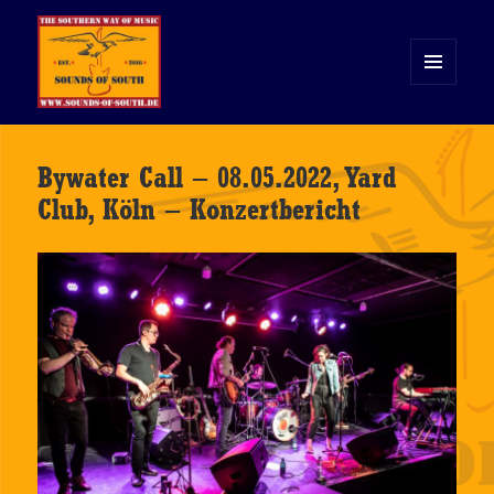
MENÜ
UND
WIDGETS
Sounds of South
Bywater Call – 08.05.2022, Yard
Club, Köln – Konzertbericht