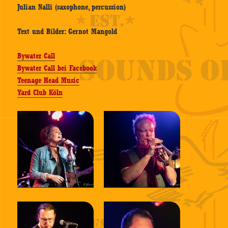
Julian Nalli (saxophone, percussion)
Text und Bilder: Gernot Mangold
Bywater Call
Bywater Call bei Facebook
Teenage Head Music
Yard Club Köln