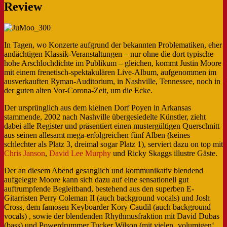
Review
In Tagen, wo Konzerte aufgrund der bekannten Problematiken, eher
andächtigen Klassik-Veranstaltungen – nur ohne die dort typische
hohe Arschlochdichte im Publikum – gleichen, kommt Justin Moore
mit einem frenetisch-spektakulären Live-Album, aufgenommen im
ausverkauften Ryman-Auditorium, in Nashville, Tennessee, noch in
der guten alten Vor-Corona-Zeit, um die Ecke.
Der ursprünglich aus dem kleinen Dorf Poyen in Arkansas
stammende, 2002 nach Nashville übergesiedelte Künstler, zieht
dabei alle Register und präsentiert einen mustergültigen Querschnitt
aus seinen allesamt mega-erfolgreichen fünf Alben (keines
schlechter als Platz 3, dreimal sogar Platz 1), serviert dazu on top mit
Chris Janson
,
David Lee Murphy
und Ricky Skaggs illustre Gäste.
Der an diesem Abend gesanglich und kommunikativ blendend
aufgelegte Moore kann sich dazu auf eine sensationell gut
auftrumpfende Begleitband, bestehend aus den superben E-
Gitarristen Perry Coleman II (auch background vocals) und Josh
Cross, dem famosen Keyboarder Kory Caudil (auch background
vocals) , sowie der blendenden Rhythmusfraktion mit David Dubas
(bass) und Powerdrummer Tucker Wilson (mit vielen ‚volumigen‘