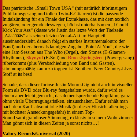
Das patriotische „Small Town USA“ (mit natürlich inbrünstigem
Publikumsgesang und tollen Twin-E-Gitarren) ist die passende
Initialzündung für ein Finale der Extraklasse, das mit dem textlich
vulgären, oder gerade deswegen, höchst unterhaltsamen „I Could
Kick Your Ass“ (klasse wie Justin das letzte Wort der Titelzeile
„Aääääääs“ als seinen letzten Vokal-Akt im Hauptteil
auseinanderzieht, danach folgt ein starkes Instrumentaloutro der
Band) und der abermals launigen Zugabe „Point At You“, die wie
eine Jam-Session aus The Who (Orgel), den Stones (E-Gitarren-
Rhythmus),
Skynyrd
(E-Soli)und
Bruce-Springsteen
(Powergesang)
rüberkommt (plus Verabschiedung von Band und Gästen),
stimmungsmäßig kaum zu toppen ist. Southern New Country-Live-
Stoff at its best!
Schade, dass dieser furiose Justin Moore-Gig nicht auch in visueller
Form als DVD oder Blu-ray festgehalten wurde, dafür wird es
einem aber leicht gemacht, das dementsprechende Kopfkino, ganz
ohne virale Übertragungsrisiken, einzuschalten. Dafür erhält man
nach dem Kauf absolut tolle Musik (in dieser Hinsicht allerdings
mit höchster Ansteckungsgefahr) in einem Top-
Sound samt grandioser Stimmung, exklusiv in seinem Wohnzimmer.
Man gönnt sich in diesen Zeiten ja sonst nichts…!
Valory Records/Universal (2020)