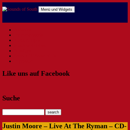
Zum
Inhalt
Menü und Widgets
springen
Sounds of South
The Southern Way Of Music
Aktuelles
Interpretenskala
Konzert-Tipps
Musiknachrichten
Sonstiges
Sounds Of South VIPs
Impressum
Like uns auf Facebook
Suche
Justin Moore – Live At The Ryman – CD-