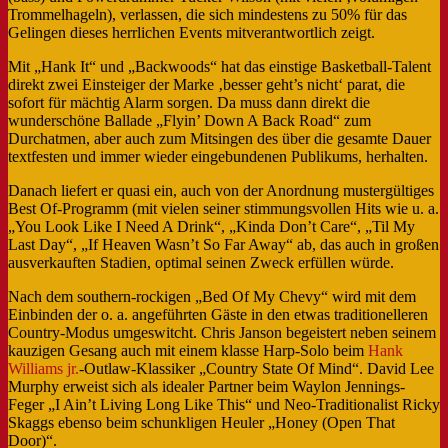
Trommelhageln), verlassen, die sich mindestens zu 50% für das
Gelingen dieses herrlichen Events mitverantwortlich zeigt.
Mit „Hank It“ und „Backwoods“ hat das einstige Basketball-Talent
direkt zwei Einsteiger der Marke ‚besser geht’s nicht‘ parat, die
sofort für mächtig Alarm sorgen. Da muss dann direkt die
wunderschöne Ballade „Flyin’ Down A Back Road“ zum
Durchatmen, aber auch zum Mitsingen des über die gesamte Dauer
textfesten und immer wieder eingebundenen Publikums, herhalten.
Danach liefert er quasi ein, auch von der Anordnung mustergültiges
Best Of-Programm (mit vielen seiner stimmungsvollen Hits wie u. a.
„You Look Like I Need A Drink“, „Kinda Don’t Care“, „Til My
Last Day“, „If Heaven Wasn’t So Far Away“ ab, das auch in großen
ausverkauften Stadien, optimal seinen Zweck erfüllen würde.
Nach dem southern-rockigen „Bed Of My Chevy“ wird mit dem
Einbinden der o. a. angeführten Gäste in den etwas traditionelleren
Country-Modus umgeswitcht. Chris Janson begeistert neben seinem
kauzigen Gesang auch mit einem klasse Harp-Solo beim
Hank
Williams jr.
-Outlaw-Klassiker „Country State Of Mind“. David Lee
Murphy erweist sich als idealer Partner beim Waylon Jennings-
Feger „I Ain’t Living Long Like This“ und Neo-Traditionalist Ricky
Skaggs ebenso beim schunkligen Heuler „Honey (Open That
Door)“.