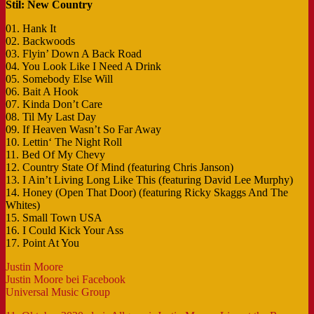
Stil: New Country
01. Hank It
02. Backwoods
03. Flyin’ Down A Back Road
04. You Look Like I Need A Drink
05. Somebody Else Will
06. Bait A Hook
07. Kinda Don’t Care
08. Til My Last Day
09. If Heaven Wasn’t So Far Away
10. Lettin‘ The Night Roll
11. Bed Of My Chevy
12. Country State Of Mind (featuring Chris Janson)
13. I Ain’t Living Long Like This (featuring David Lee Murphy)
14. Honey (Open That Door) (featuring Ricky Skaggs And The
Whites)
15. Small Town USA
16. I Could Kick Your Ass
17. Point At You
Justin Moore
Justin Moore bei Facebook
Universal Music Group