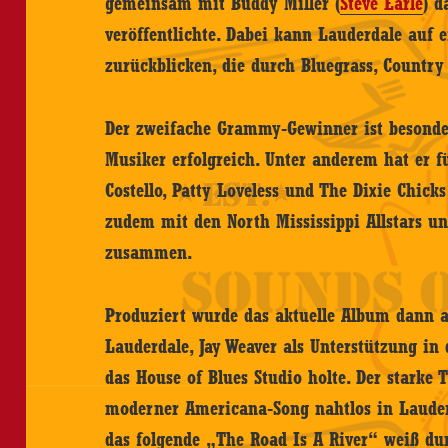
gemeinsam mit Buddy Miller (
Steve Earle
) 
veröffentlichte. Dabei kann Lauderdale auf 
zurückblicken, die durch Bluegrass, Country
Der zweifache Grammy-Gewinner ist besonder
Musiker erfolgreich. Unter anderem hat er fü
Costello, Patty Loveless und The Dixie Chicks
zudem mit den North Mississippi Allstars un
zusammen.
Produziert wurde das aktuelle Album dann au
Lauderdale, Jay Weaver als Unterstützung in
das House of Blues Studio holte. Der starke T
moderner Americana-Song nahtlos in Lauderd
das folgende „The Road Is A River“ weiß du