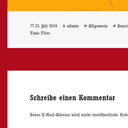
Veröffentlicht
Autor
Kategorien
Schl
23. Juli 2018
admin
Allgemein
Amer
am
Time Flies
Schreibe einen Kommentar
Deine E-Mail-Adresse wird nicht veröffentlicht.
Erfo