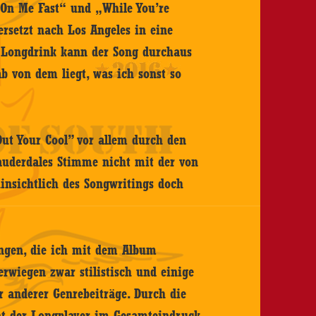
d On Me Fast“ und „While You’re
rsetzt nach Los Angeles in eine
em Longdrink kann der Song durchaus
b von dem liegt, was ich sonst so
Out Your Cool” vor allem durch den
Lauderdales Stimme nicht mit der von
hinsichtlich des Songwritings doch
ungen, die ich mit dem Album
wiegen zwar stilistisch und einige
er anderer Genrebeiträge. Durch die
nt der Longplayer im Gesamteindruck