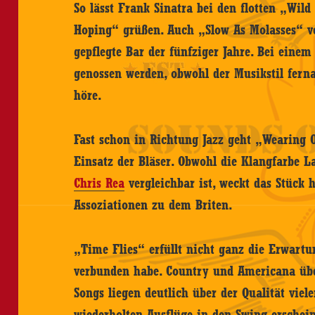
So lässt Frank Sinatra bei den flotten „Wil
Hoping“ grüßen. Auch „Slow As Molasses“ ve
gepflegte Bar der fünfziger Jahre. Bei ein
genossen werden, obwohl der Musikstil ferna
höre.
Fast schon in Richtung Jazz geht „Wearing 
Einsatz der Bläser. Obwohl die Klangfarbe 
Chris Rea
vergleichbar ist, weckt das Stück 
Assoziationen zu dem Briten.
„Time Flies“ erfüllt nicht ganz die Erwart
verbunden habe. Country und Americana über
Songs liegen deutlich über der Qualität viel
wiederholten Ausflüge in den Swing erschei