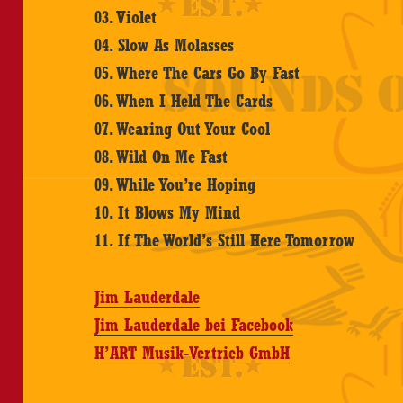
03. Violet
04. Slow As Molasses
05. Where The Cars Go By Fast
06. When I Held The Cards
07. Wearing Out Your Cool
08. Wild On Me Fast
09. While You’re Hoping
10. It Blows My Mind
11. If The World’s Still Here Tomorrow
Jim Lauderdale
Jim Lauderdale bei Facebook
H’ART Musik-Vertrieb GmbH