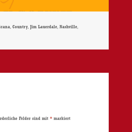
agwörter
,
,
,
,
icana
Country
Jim Lauerdale
Nashville
rderliche Felder sind mit
*
markiert