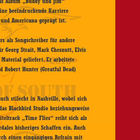
das Album „Buddy und Jim“
eine beeindruckende Karriere
 und Americana geprägt ist.
s als Songschreiber für andere
r Georg Strait, Mark Chesnutt, Elvis
 Material geliefert. Er arbeitete
d Robert Hunter (Greatful Dead)
ch stilecht in Nashville, wobei sich
 das Blackbird Studio beziehungsweise
iteltrack „Time Flies“ reiht sich als
ales bisheriges Schaffen ein. Auch
rch einen eingängigen Refrain mit