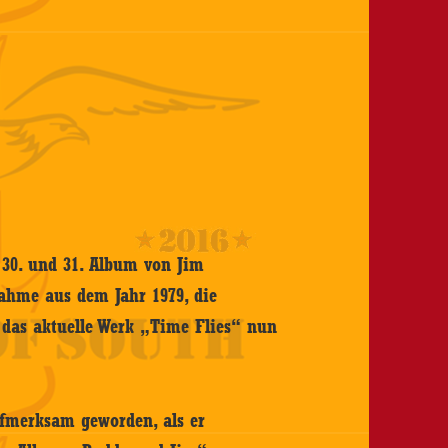
 30. und 31. Album von Jim
ahme aus dem Jahr 1979, die
 das aktuelle Werk „Time Flies“ nun
ufmerksam geworden, als er