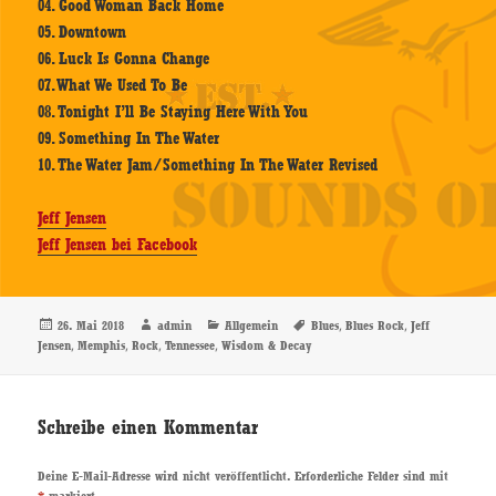
04. Good Woman Back Home
05. Downtown
06. Luck Is Gonna Change
07. What We Used To Be
08. Tonight I’ll Be Staying Here With You
09. Something In The Water
10. The Water Jam/Something In The Water Revised
Jeff Jensen
Jeff Jensen bei Facebook
Veröffentlicht
Autor
Kategorien
Schlagwörter
,
,
26. Mai 2018
admin
Allgemein
Blues
Blues Rock
Jeff
am
,
,
,
,
Jensen
Memphis
Rock
Tennessee
Wisdom & Decay
Schreibe einen Kommentar
Deine E-Mail-Adresse wird nicht veröffentlicht.
Erforderliche Felder sind mit
*
markiert