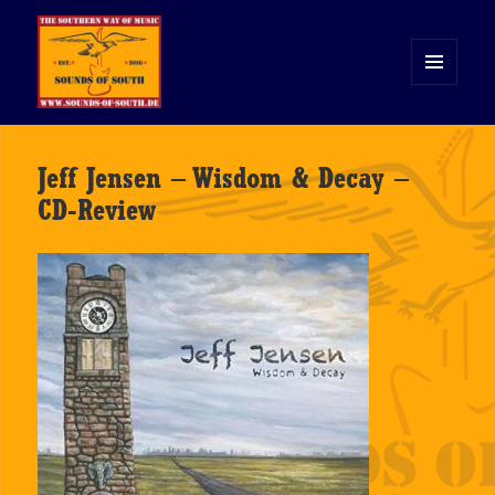
MENÜ
UND
WIDGETS
Sounds of South
Jeff Jensen – Wisdom & Decay –
CD-Review