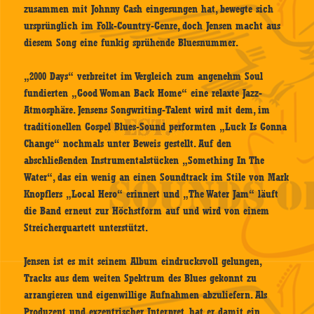
zusammen mit Johnny Cash eingesungen hat, bewegte sich
ursprünglich im Folk-Country-Genre, doch Jensen macht aus
diesem Song eine funkig sprühende Bluesnummer.
„2000 Days“ verbreitet im Vergleich zum angenehm Soul
fundierten „Good Woman Back Home“ eine relaxte Jazz-
Atmosphäre. Jensens Songwriting-Talent wird mit dem, im
traditionellen Gospel Blues-Sound performten „Luck Is Gonna
Change“ nochmals unter Beweis gestellt. Auf den
abschließenden Instrumentalstücken „Something In The
Water“, das ein wenig an einen Soundtrack im Stile von Mark
Knopflers „Local Hero“ erinnert und „The Water Jam“ läuft
die Band erneut zur Höchstform auf und wird von einem
Streicherquartett unterstützt.
Jensen ist es mit seinem Album eindrucksvoll gelungen,
Tracks aus dem weiten Spektrum des Blues gekonnt zu
arrangieren und eigenwillige Aufnahmen abzuliefern. Als
Produzent und exzentrischer Interpret, hat er damit ein