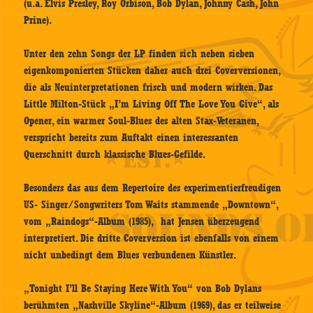
(u.a. Elvis Presley, Roy Orbison, Bob Dylan, Johnny Cash, John
Prine).
Unter den zehn Songs der LP finden sich neben sieben
eigenkomponierten Stücken daher auch drei Coverversionen,
die als Neuinterpretationen frisch und modern wirken. Das
Little Milton-Stück „I’m Living Off The Love You Give“, als
Opener, ein warmer Soul-Blues des alten Stax-Veteranen,
verspricht bereits zum Auftakt einen interessanten
Querschnitt durch klassische Blues-Gefilde.
Besonders das aus dem Repertoire des experimentierfreudigen
US- Singer/Songwriters Tom Waits stammende „Downtown“,
vom „Raindogs“-Album (1985), hat Jensen überzeugend
interpretiert. Die dritte Coverversion ist ebenfalls von einem
nicht unbedingt dem Blues verbundenen Künstler.
„Tonight I’ll Be Staying Here With You“ von Bob Dylans
berühmten „Nashville Skyline“-Album (1969), das er teilweise