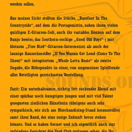
werden sollen.
Aus meiner Sicht stellten die Stücke, „Barefoot In The
Countryside“, auf dem die Protagonistin, neben ihren vielen
quirligen E-Gitarren-Soli, auch ihr variables Können auf dem
Banjo bewies, das Southern-rockige „Good Old Days“ ( mit
kleinem „Free Bird“-Gitarren-Intermezzo) als auch der
launige Rausschmeißer „If You Wanna Get Loud (Come To The
Show)“ mit integriertem „Whole Lotta Rosie“ als zweite
Zugabe, die Höhepunkte in einer, von ungemeiner Spielfreude
aller Beteiligten gezeichneten Vorstellung.
Fazit: Ein unterhaltsamer, richtig fett rockender Abend mit
einer spürbar noch hungrigen jungen und mit viel Talent
gesegneten zierlichen Künstlerin (übrigens auch sehr
sympathisch, wie sich am Merchandising-Stand herausstellte)
samt ihrer Band, der eine rosige Zukunft bevor stehen
könnte. Und so haben Gernot und ich eigentlich auch nur
zufriedene Gesichter den Yard Club verlassen sehen, die Ihr