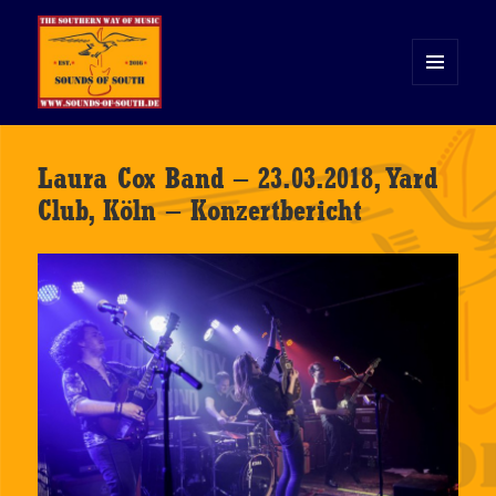
MENÜ
UND
WIDGETS
Sounds of South
Laura Cox Band – 23.03.2018, Yard
Club, Köln – Konzertbericht