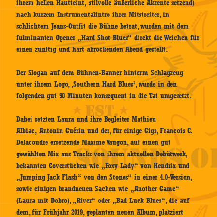
ihrem hellen Hautteint, stilvolle äußerliche Akzente setzend)
nach kurzem Instrumentalintro ihrer Mitstreiter, in
schlichtem Jeans-Outfit die Bühne betrat, wurden mit dem
fulminanten Opener „Hard Shot Blues“ direkt die Weichen für
einen zünftig und hart abrockenden Abend gestellt.
Der Slogan auf dem Bühnen-Banner hinterm Schlagzeug
unter ihrem Logo, ‚Southern Hard Blues‘, wurde in den
folgenden gut 90 Minuten konsequent in die Tat umgesetzt.
Dabei setzten Laura und ihre Begleiter Mathieu
Albiac, Antonin Guérin und der, für einige Gigs, Francois C.
Delacoudre ersetzende Maxime Vaugon, auf einen gut
gewählten Mix aus Tracks von ihrem aktuellen Debütwerk,
bekannten Coverstücken wie „Foxy Lady“ von Hendrix und
„Jumping Jack Flash“ von den Stones“ in einer 4.0-Version,
sowie einigen brandneuen Sachen wie „Another Game“
(Laura mit Dobro), „River“ oder „Bad Luck Blues“, die auf
dem, für Frühjahr 2019, geplanten neuen Album, platziert