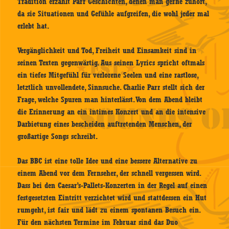
Tradition erzählt Parr Geschichten, denen man gerne zuhört,
da sie Situationen und Gefühle aufgreifen, die wohl jeder mal
erlebt hat.
Vergänglichkeit und Tod, Freiheit und Einsamkeit sind in
seinen Texten gegenwärtig. Aus seinen Lyrics spricht oftmals
ein tiefes Mitgefühl für verlorene Seelen und eine rastlose,
letztlich unvollendete, Sinnsuche. Charlie Parr stellt sich der
Frage, welche Spuren man hinterlässt. Von dem Abend bleibt
die Erinnerung an ein intimes Konzert und an die intensive
Darbietung eines bescheiden auftretenden Menschen, der
großartige Songs schreibt.
Das BBC ist eine tolle Idee und eine bessere Alternative zu
einem Abend vor dem Fernseher, der schnell vergessen wird.
Dass bei den Caesar’s-Pallets-Konzerten in der Regel auf einen
festgesetzten Eintritt verzichtet wird und stattdessen ein Hut
rumgeht, ist fair und lädt zu einem spontanen Besuch ein.
Für den nächsten Termine im Februar sind das Duo