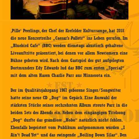
‚Pille‘ Peerlings, der Chef der Krefelder Kulturrampe, hat 2018
die neue Konzertreihe „Caesar’s Pallets“ ins Leben gerufen. Im
„Bluebird Cafe“ (BBC) werden dienstags akustisch gehaltene
Liveauftritte präsentiert, bei denen vor allem Newcomern eine
Bühne geboten wird. Nach dem Gastspiel des gut aufgelegten
Dortmunders Edy Edwards lud das BBC zum ersten „Special“
mit dem alten Hasen Charlie Parr aus Minnesota ein.
Der im Qualitätsjahrgang 1967 geborene Singer/Songwriter
hatte seine neue CD „Dog“ im Gepäck. Eine Auswahl der
stärksten Stücke seines sechzehnten Album streute Parr in die
beiden Sets des Abends ein. Neben dem eingängigen Titelsong
„Dog“ durfte das grandiose „Hobo“ natürlich nicht fehlen.
Ebenfalls begeistert vom Publikum aufgenommen wurden „I
Ain’t Dead Yet“ und das swingende „Boiling Down Silas“. Den