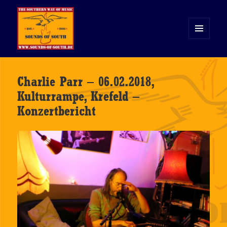
MENÜ
UND
WIDGETS
Sounds of South
Charlie Parr – 06.02.2018,
Kulturrampe, Krefeld –
Konzertbericht