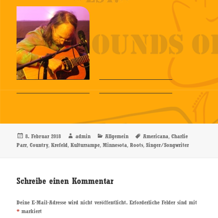
Veröffentlicht
Autor
Kategorien
Schlagwörter
,
8. Februar 2018
admin
Allgemein
Americana
Charlie
am
,
,
,
,
,
,
Parr
Country
Krefeld
Kulturrampe
Minnesota
Roots
Singer/Songwriter
Schreibe einen Kommentar
Deine E-Mail-Adresse wird nicht veröffentlicht.
Erforderliche Felder sind mit
*
markiert