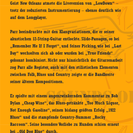
Geist New Orleans atmete die Liveversion von „LowDown“ –
trotz der reduzierten Instrumentierung – ebenso deutlich wie
auf dem Longplayer.
Parr beeindruckte mit den Klangvariationen, die er seiner
akustischen 12-String-Guitar entlockte. Slide-Passagen, so bei
„Remember Me If I Forget“, und feines Picking, wie bei „Last
Day“ wechselten sich ab oder wurden bei „True Friends“
gekonnt kombiniert. Nicht nur hinsichtlich der Gitarrenarbeit
zog Parr alle Register, auch mit den stilistischen Elementen
zwischen Folk, Blues und Country zeigte er die Bandbreite
seiner älteren Kompositionen.
Er spielte mit einem augenzwinkernden Kommentar zu Bob
Dylan „Cheap Wine“, das Blues-getränkte „Too Much Liquor,
Not Enough Gasoline“, seinen bislang größten Erfolg „1922
Blues“ und die stampfende Country-Nummer „Rocky
Raccoon“. Seine besondere Vorliebe zu Hunden schien erneut
bei „Old Dog Blue“ durch.