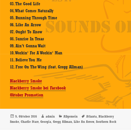
03. The Good Life
04. What Comes Naturally
05. Running Through Time
06. Like An Arrow
07. Ought To Know
08. Sunrise In Texas
09. Ain’t Gonna Wait
10. Workin‘ For A Workin‘ Man
11. Believe You Me
12. Free On The Wing (feat. Gregg Allman)
Blackberry Smoke
Blackberry Smoke bei Facebook
Oktober Promotion
Veröffentlicht
Autor
Kategorien
Schlagwörter
,
9. Oktober 2016
admin
Allgemein
Atlanta
Blackberry
am
,
,
,
,
,
Smoke
Charlie Starr
Georgia
Gregg Allman
Like An Arrow
Southern Rock