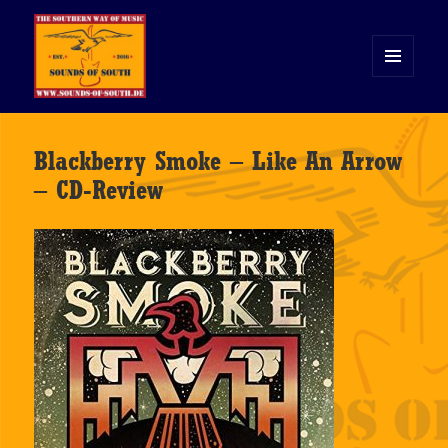
MENÜ
UND
WIDGETS
Sounds of South
Blackberry Smoke – Like An Arrow
– CD-Review