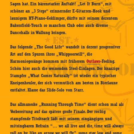
Sagen hat. Ein bärenstarker Auftakt! „Let It Burn“, mit
schöner an „3 Steps“ erinnernder E-Gitarren-Hook und
launigem HT-Piano-Geklimper, dürfte mit seinem dezentem
Bakersfield-Touch so manchen Club oder auch diverse
Dancehalls in Wallung bringen.
Das folgende „The Good Life“ wandelt in dezent progressiver
Art auf den Spuren ihres „Whippoorwill“, die
Harmoniegesänge kommen mit früherem
Outlaws
-Feeling.
Schön hier auch die weinenden Steel-Einlagen. Der knarzige
Stampfer „What Comes Naturally“ ist wieder ein typischer
Kneipenheuler, der sich vermutlich am besten in Bierlaune
entfaltet. Klasse das Slide-Solo von Starr.
Das allmaneske „Running Through Time“ dient schon mal als
Vorbereitung auf das spätere große Finale. Der rockig
stampfende Titeltrack lädt mit seinem eingängigen und
mitsingbaren Refrain “… we all live and die, time will always
roll on by, like an arrow we will fly”, some stay low and some