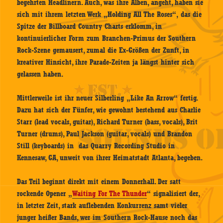
begehrten Headlinern. Auch, was ihre Alben, angeht, haben sie
sich mit ihrem letzten Werk „Holding All The Roses“, das die
Spitze der Billboard Country Charts erklomm, in
kontinuierlicher Form zum Branchen-Primus der Southern
Rock-Szene gemausert, zumal die Ex-Größen der Zunft, in
kreativer Hinsicht, ihre Parade-Zeiten ja längst hinter sich
gelassen haben.
Mittlerweile ist ihr neuer Silberling „Like An Arrow“ fertig.
Dazu hat sich der Fünfer, wie gewohnt bestehend aus Charlie
Starr (lead vocals, guitar), Richard Turner (bass, vocals), Brit
Turner (drums), Paul Jackson (guitar, vocals) und Brandon
Still (keyboards) in das Quarry Recording Studio in
Kennesaw, GA, unweit von ihrer Heimatstadt Atlanta, begeben.
Das Teil beginnt direkt mit einem Donnerhall. Der satt
rockende Opener „
Waiting For The Thunder
“ signalisiert der,
in letzter Zeit, stark auflebenden Konkurrenz samt vieler
junger heißer Bands, wer im Southern Rock-Hause noch das