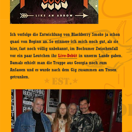
Ich verfolge die Entwicklung von Blackberry Smoke ja schon
quasi von Beginn an. So erinnere ich mich noch gut, als sie
hier, fast noch völlig unbekannt, im Bochumer Zwischenfall
vor ein paar Leutchen ihr
Live-Debüt
in unserm Lande gaben.
Damals erhielt man die Truppe aus Georgia noch zum
Anfassen und es wurde nach dem Gig zusammen am Tresen
getrunken.