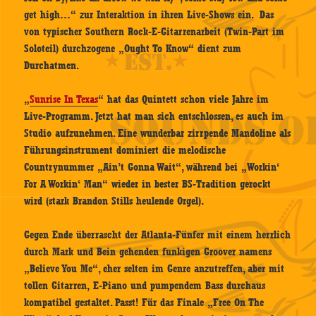
get high…“ zur Interaktion in ihren Live-Shows ein. Das
von typischer Southern Rock-E-Gitarrenarbeit (Twin-Part im
Soloteil) durchzogene „Ought To Know“ dient zum
Durchatmen.
„
Sunrise In Texas
“ hat das Quintett schon viele Jahre im
Live-Programm. Jetzt hat man sich entschlossen, es auch im
Studio aufzunehmen. Eine wunderbar zirrpende Mandoline als
Führungsinstrument dominiert die melodische
Countrynummer „Ain’t Gonna Wait“, während bei „Workin‘
For A Workin‘ Man“ wieder in bester BS-Tradition gerockt
wird (stark Brandon Stills heulende Orgel).
Gegen Ende überrascht der Atlanta-Fünfer mit einem herrlich
durch Mark und Bein gehenden funkigen Groover namens
„Believe You Me“, eher selten im Genre anzutreffen, aber mit
tollen Gitarren, E-Piano und pumpendem Bass durchaus
kompatibel gestaltet. Passt! Für das Finale „Free On The