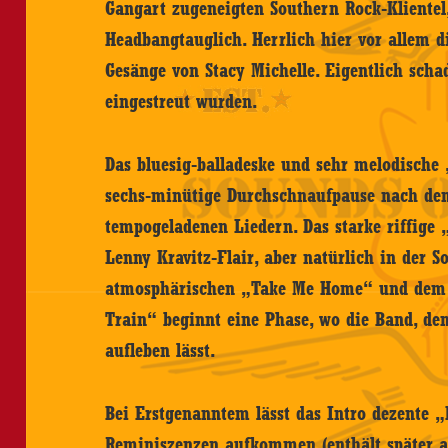
Gangart zugeneigten Southern Rock-Klientel,
Headbangtauglich. Herrlich hier vor allem d
Gesänge von Stacy Michelle. Eigentlich schad
eingestreut wurden.
Das bluesig-balladeske und sehr melodisch
sechs-minütige Durchschnaufpause nach den
tempogeladenen Liedern. Das starke riffige 
Lenny Kravitz-Flair, aber natürlich in der 
atmosphärischen „Take Me Home“ und dem 
Train“ beginnt eine Phase, wo die Band, den
aufleben lässt.
Bei Erstgenanntem lässt das Intro dezente 
Reminiszenzen aufkommen (enthält später au