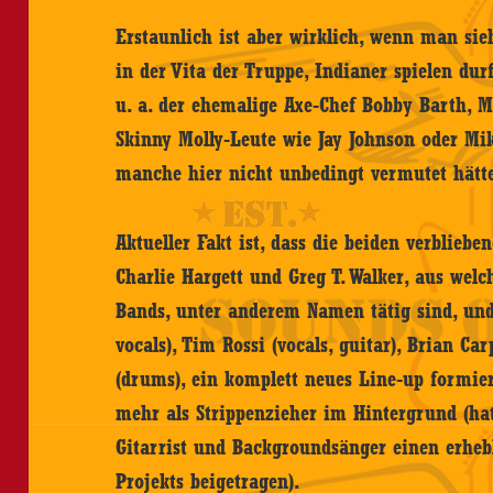
Erstaunlich ist aber wirklich, wenn man sieh
in der Vita der Truppe, Indianer spielen dur
u. a. der ehemalige Axe-Chef Bobby Barth, M
Skinny Molly-Leute wie Jay Johnson oder Mi
manche hier nicht unbedingt vermutet hätt
Aktueller Fakt ist, dass die beiden verblie
Charlie Hargett und Greg T. Walker, aus we
Bands, unter anderem Namen tätig sind, und
vocals), Tim Rossi (vocals, guitar), Brian Ca
(drums), ein komplett neues Line-up formier
mehr als Strippenzieher im Hintergrund (hat
Gitarrist und Backgroundsänger einen erheb
Projekts beigetragen).