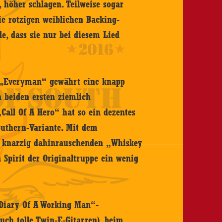
 höher schlagen. Teilweise sogar
ie rotzigen weiblichen Backing-
e, dass sie nur bei diesem Lied
e „Everyman“ gewährt eine knapp
 beiden ersten ziemlich
„Call Of A Hero“ hat so ein dezentes
Southern-Variante. Mit dem
knarzig dahinrauschenden „Whiskey
 Spirit der Originaltruppe ein wenig
„Diary Of A Working Man“-
ch tolle Twin-E-Gitarren), beim