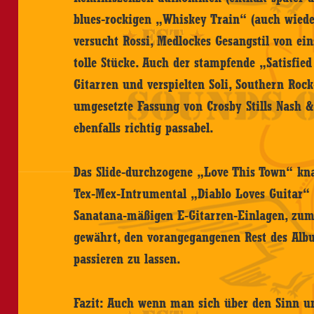
blues-rockigen „Whiskey Train“ (auch wiede
versucht Rossi, Medlockes Gesangstil von ein
tolle Stücke. Auch der stampfende „Satisfie
Gitarren und verspielten Soli, Southern Roc
umgesetzte Fassung von Crosby Stills Nash &
ebenfalls richtig passabel.
Das Slide-durchzogene „Love This Town“ kna
Tex-Mex-Intrumental „Diablo Loves Guitar“ 
Sanatana-mäßigen E-Gitarren-Einlagen, zum
gewährt, den vorangegangenen Rest des Alb
passieren zu lassen.
Fazit: Auch wenn man sich über den Sinn un