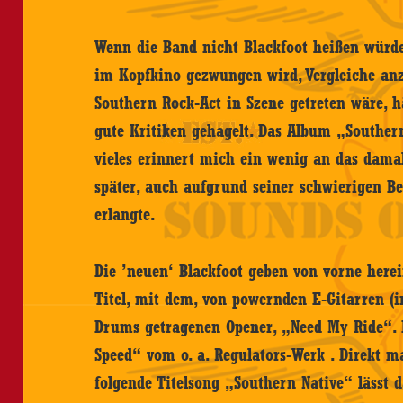
Wenn die Band nicht Blackfoot heißen wür
im Kopfkino gezwungen wird, Vergleiche anz
Southern Rock-Act in Szene getreten wäre, 
gute Kritiken gehagelt. Das Album „Southe
vieles erinnert mich ein wenig an das damali
später, auch aufgrund seiner schwierigen Be
erlangte.
Die ’neuen‘ Blackfoot geben von vorne herei
Titel, mit dem, von powernden E-Gitarren (i
Drums getragenen Opener, „Need My Ride“. 
Speed“ vom o. a. Regulators-Werk . Direkt ma
folgende Titelsong „Southern Native“ lässt d