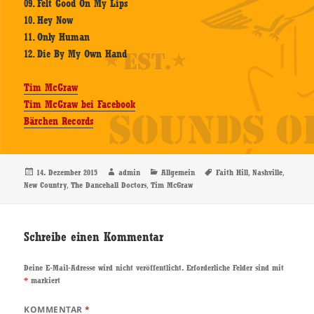
09. Felt Good On My Lips
10. Hey Now
11. Only Human
12. Die By My Own Hand
Tim McGraw
Tim McGraw bei Facebook
Bärchen Records
Veröffentlicht
Autor
Kategorien
Schlagwörter
,
,
14. Dezember 2015
admin
Allgemein
Faith Hill
Nashville
am
,
,
New Country
The Dancehall Doctors
Tim McGraw
Schreibe einen Kommentar
Deine E-Mail-Adresse wird nicht veröffentlicht.
Erforderliche Felder sind mit
*
markiert
KOMMENTAR
*