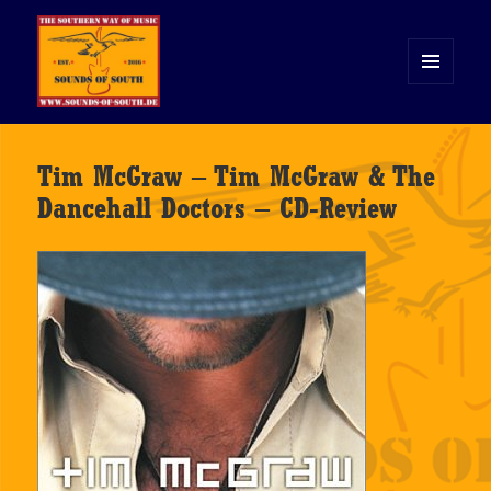
MENÜ
UND
WIDGETS
Sounds of South
Tim McGraw – Tim McGraw & The
Dancehall Doctors – CD-Review