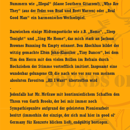
Nummern wie „Illegal“ (klasse Southern Gitarren!), „Who Are
They“ (aus der Feder von Brad und Brett
Warren
) oder „Real
Good Man“ ein harmonisches Wechselspiel.
Dazwischen einige Midtempostücke wie z.B. „Home“, „Sleep
Tonight“ und „Sing Me Home“, das mich stark an Jackson
Brownes Running On Empty erinnert. Den Abschluss bildet der
witzig gemachte Elton John-Klassiker „Tiny Dancer“, bei dem
Tim den Herrn mit den vielen Brillen im Refrain durch
Hochziehen der Stimme vortrefflich imitiert. Insgesamt eine
wunderbar gelungene CD, die nach wie vor nur von meinem
absoluten Favoriten „All I Want“ übertroffen wird
.
Jedenfalls hat Mr. McGraw mit kontinuierlichem Schaffen den
Thron von Garth Brooks, der bei mir immer noch
Sympathiepunkte aufgrund der geleisteten Pionierarbeit
besitzt (immerhin der einzige, der sich mal hier in good ol‘
Germany für Konzerte blicken ließ), endgültig bestiegen.