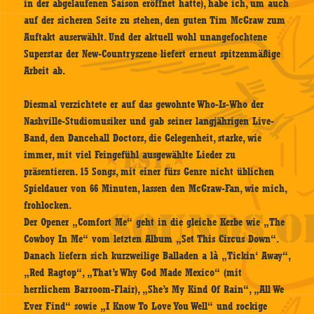
in der abgelaufenen Saison eröffnet hatte), habe ich, um auch
auf der sicheren Seite zu stehen, den guten Tim McGraw zum
Auftakt auserwählt. Und der aktuell wohl unangefochtene
Superstar der New-Countryszene liefert erneut spitzenmäßige
Arbeit ab.
Diesmal verzichtete er auf das gewohnte Who-Is-Who der
Nashville-Studiomusiker und gab seiner langjährigen Live-
Band, den Dancehall Doctors, die Gelegenheit, starke, wie
immer, mit viel Feingefühl ausgewählte Lieder zu
präsentieren. 15 Songs, mit einer fürs Genre nicht üblichen
Spieldauer von 66 Minuten, lassen den McGraw-Fan, wie mich,
frohlocken.
Der Opener „Comfort Me“ geht in die gleiche Kerbe wie „The
Cowboy In Me“ vom letzten Album „Set This Circus Down“.
Danach liefern sich kurzweilige Balladen a là „Tickin‘ Away“,
„Red Ragtop“, „That’s Why God Made Mexico“ (mit
herrlichem Barroom-Flair), „She’s My Kind Of Rain“, „All We
Ever Find“ sowie „I Know To Love You Well“ und rockige