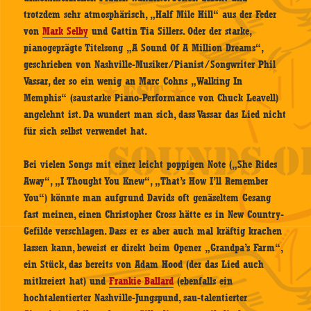
trotzdem sehr atmosphärisch, „Half Mile Hill“ aus der Feder
von
Mark Selby
und Gattin Tia Sillers. Oder der starke,
pianogeprägte Titelsong „A Sound Of A Million Dreams“,
geschrieben von Nashville-Musiker/Pianist/Songwriter Phil
Vassar, der so ein wenig an Marc Cohns „Walking In
Memphis“ (saustarke Piano-Performance von Chuck Leavell)
angelehnt ist. Da wundert man sich, dass Vassar das Lied nicht
für sich selbst verwendet hat.
Bei vielen Songs mit einer leicht poppigen Note („She Rides
Away“, „I Thought You Knew“, „That’s How I’ll Remember
You“) könnte man aufgrund Davids oft genäseltem Gesang
fast meinen, einen Christopher Cross hätte es in New Country-
Gefilde verschlagen. Dass er es aber auch mal kräftig krachen
lassen kann, beweist er direkt beim Opener „Grandpa’s Farm“,
ein Stück, das bereits von Adam Hood (der das Lied auch
mitkreiert hat) und
Frankie Ballard
(ebenfalls ein
hochtalentierter Nashville-Jungspund, sau-talentierter