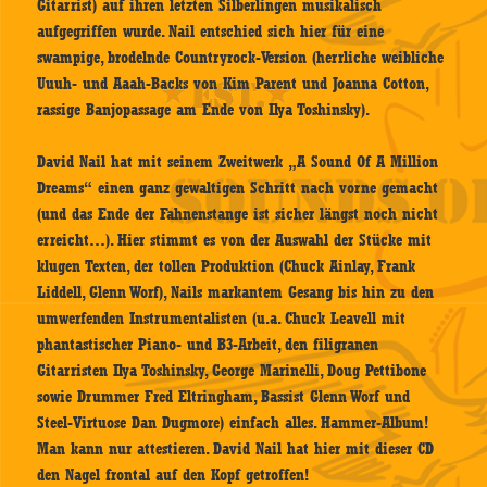
Gitarrist) auf ihren letzten Silberlingen musikalisch
aufgegriffen wurde. Nail entschied sich hier für eine
swampige, brodelnde Countryrock-Version (herrliche weibliche
Uuuh- und Aaah-Backs von Kim Parent und Joanna Cotton,
rassige Banjopassage am Ende von Ilya Toshinsky).
David Nail hat mit seinem Zweitwerk „A Sound Of A Million
Dreams“ einen ganz gewaltigen Schritt nach vorne gemacht
(und das Ende der Fahnenstange ist sicher längst noch nicht
erreicht…). Hier stimmt es von der Auswahl der Stücke mit
klugen Texten, der tollen Produktion (Chuck Ainlay, Frank
Liddell, Glenn Worf), Nails markantem Gesang bis hin zu den
umwerfenden Instrumentalisten (u.a. Chuck Leavell mit
phantastischer Piano- und B3-Arbeit, den filigranen
Gitarristen Ilya Toshinsky, George Marinelli, Doug Pettibone
sowie Drummer Fred Eltringham, Bassist Glenn Worf und
Steel-Virtuose Dan Dugmore) einfach alles. Hammer-Album!
Man kann nur attestieren. David Nail hat hier mit dieser CD
den Nagel frontal auf den Kopf getroffen!