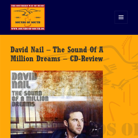
MENÜ
UND
WIDGETS
Sounds of South
David Nail – The Sound Of A
Million Dreams – CD-Review