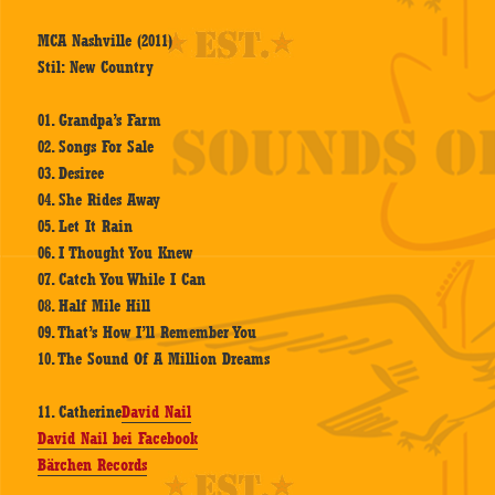
MCA Nashville (2011)
Stil: New Country
01. Grandpa’s Farm
02. Songs For Sale
03. Desiree
04. She Rides Away
05. Let It Rain
06. I Thought You Knew
07. Catch You While I Can
08. Half Mile Hill
09. That’s How I’ll Remember You
10. The Sound Of A Million Dreams
11. Catherine
David Nail
David Nail bei Facebook
Bärchen Records