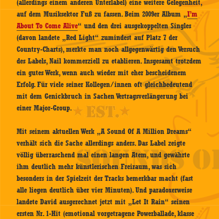
(allerdings einem anderen Unterlabel) eine weitere Gelegenheit,
auf dem Musiksektor Fuß zu fassen. Beim 2009er Album „
I’m
About To Come Alive
“ und den drei ausgekoppelten Singles
(davon landete „Red Light“ zumindest auf Platz 7 der
Country-Charts), merkte man noch allgegenwärtig den Versuch
des Labels, Nail kommerziell zu etablieren. Insgesamt trotzdem
ein gutes Werk, wenn auch wieder mit eher bescheidenem
Erfolg. Für viele seiner Kollegen/innen oft gleichbedeutend
mit dem Genickbruch in Sachen Vertragsverlängerung bei
einer Major-Group.
Mit seinem aktuellen Werk „A Sound Of A Million Dreams“
verhält sich die Sache allerdings anders. Das Label zeigte
völlig überraschend mal einen langen Atem, und gewährte
ihm deutlich mehr künstlerischen Freiraum, was sich
besonders in der Spielzeit der Tracks bemerkbar macht (fast
alle liegen deutlich über vier Minuten). Und paradoxerweise
landete David ausgerechnet jetzt mit „Let It Rain“ seinen
ersten Nr. 1-Hit (emotional vorgetragene Powerballade, klasse