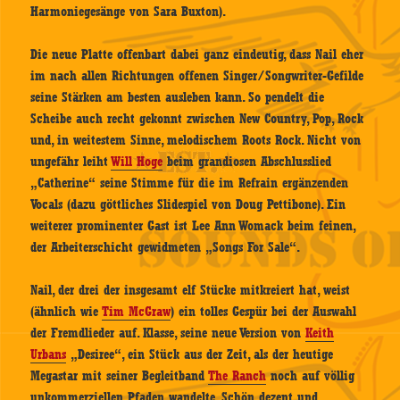
Harmoniegesänge von Sara Buxton).
Die neue Platte offenbart dabei ganz eindeutig, dass Nail eher
im nach allen Richtungen offenen Singer/Songwriter-Gefilde
seine Stärken am besten ausleben kann. So pendelt die
Scheibe auch recht gekonnt zwischen New Country, Pop, Rock
und, in weitestem Sinne, melodischem Roots Rock. Nicht von
ungefähr leiht
Will Hoge
beim grandiosen Abschlusslied
„Catherine“ seine Stimme für die im Refrain ergänzenden
Vocals (dazu göttliches Slidespiel von Doug Pettibone). Ein
weiterer prominenter Gast ist Lee Ann Womack beim feinen,
der Arbeiterschicht gewidmeten „Songs For Sale“.
Nail, der drei der insgesamt elf Stücke mitkreiert hat, weist
(ähnlich wie
Tim McGraw
) ein tolles Gespür bei der Auswahl
der Fremdlieder auf. Klasse, seine neue Version von
Keith
Urbans
„Desiree“, ein Stück aus der Zeit, als der heutige
Megastar mit seiner Begleitband
The Ranch
noch auf völlig
unkommerziellen Pfaden wandelte. Schön dezent und