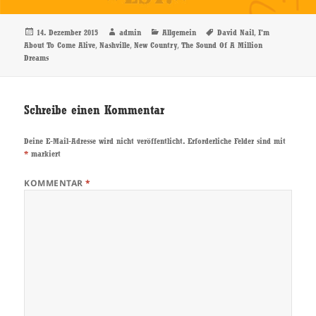
Veröffentlicht
Autor
Kategorien
Schlagwörter
,
14. Dezember 2015
admin
Allgemein
David Nail
I'm
am
,
,
,
About To Come Alive
Nashville
New Country
The Sound Of A Million
Dreams
Schreibe einen Kommentar
Deine E-Mail-Adresse wird nicht veröffentlicht.
Erforderliche Felder sind mit
*
markiert
KOMMENTAR
*