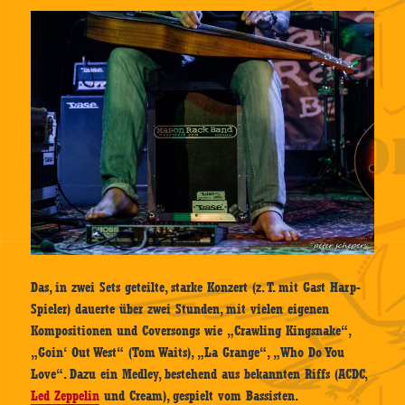
Das, in zwei Sets geteilte, starke Konzert (z. T. mit Gast Harp-
Spieler) dauerte über zwei Stunden, mit vielen eigenen
Kompositionen und Coversongs wie „Crawling Kingsnake“,
„Goin‘ Out West“ (Tom Waits), „La Grange“, „Who Do You
Love“. Dazu ein Medley, bestehend aus bekannten Riffs (ACDC,
Led Zeppelin
und Cream), gespielt vom Bassisten.