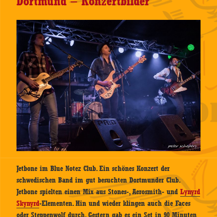
Dortmund – Konzertbilder
Jetbone im Blue Notez Club. Ein schönes Konzert der
schwedischen Band im gut besuchten Dortmunder Club.
Jetbone spielten einen Mix aus Stones-, Aerosmith- und
Lynyrd
Skynyrd
-Elementen. Hin und wieder klingen auch die Faces
oder Steppenwolf durch. Gestern gab es ein Set in 90 Minuten