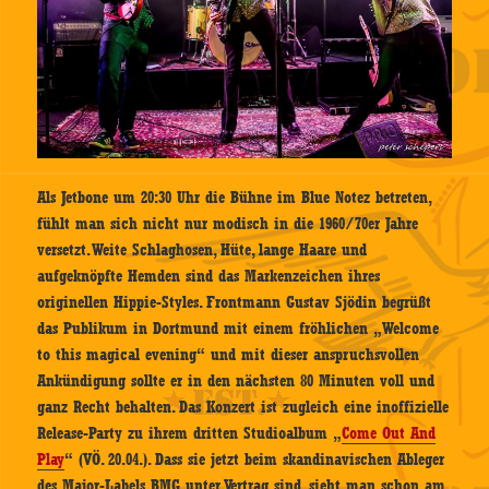
Als Jetbone um 20:30 Uhr die Bühne im Blue Notez betreten,
fühlt man sich nicht nur modisch in die 1960/70er Jahre
versetzt. Weite Schlaghosen, Hüte, lange Haare und
aufgeknöpfte Hemden sind das Markenzeichen ihres
originellen Hippie-Styles. Frontmann Gustav Sjödin begrüßt
das Publikum in Dortmund mit einem fröhlichen „Welcome
to this magical evening“ und mit dieser anspruchsvollen
Ankündigung sollte er in den nächsten 80 Minuten voll und
ganz Recht behalten. Das Konzert ist zugleich eine inoffizielle
Release-Party zu ihrem dritten Studioalbum „
Come Out And
Play
“ (VÖ. 20.04.). Dass sie jetzt beim skandinavischen Ableger
des Major-Labels BMG unter Vertrag sind, sieht man schon am