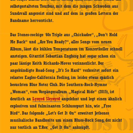
selbstgestalteten Tourbus, mit dem die jungen Schweden aus
Sundsvall angereist sind und auf dem in großen Lettern der
Bandname hervorsticht.
Das Stones-rockige ʹ60s Triple aus „Chickadee“, „Don’t Hold
Me Back“ und „Are You Ready?“, alles Songs vom neuen
Album, lässt die kühlen Temperaturen im Konzertkeller schnell
ansteigen. Gitarrist Sebastian Engberg hat sogar schon ein
paar lässige Keith Richards-Moves verinnerlicht. Der
angekündigte Road-Song „It’s So Hard“ verbreitet sofort ein
relaxtes Eagles-California Feeling, im leider etwas spärlich
besuchten Blue Notez Club. Die Southern-Rock-Hymne
„Woman“, vom Vorgängeralbum „Magical Ride“ (2015), ist
deutlich an
Lynyrd Skynyrd
angelehnt und legt einen ähnlich
explosiven und fulminanten Schlussspurt hin, wie „Free
Bird“. Das folgende „Let’s Get It On“ erweitert Jetbones
musikalische Bandbreite um einen Blues-Rock Song, der nicht
nur textlich an T.Rexʹ „Get It On“ anknüpft.