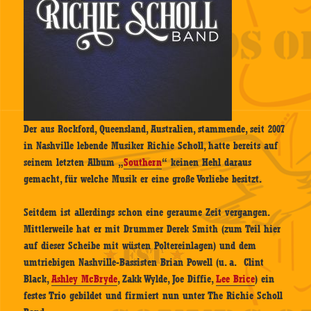
Der aus Rockford, Queensland, Australien, stammende, seit 2007
in Nashville lebende Musiker Richie Scholl, hatte bereits auf
seinem letzten Album „
Southern
“ keinen Hehl daraus
gemacht, für welche Musik er eine große Vorliebe besitzt.
Seitdem ist allerdings schon eine geraume Zeit vergangen.
Mittlerweile hat er mit Drummer Derek Smith (zum Teil hier
auf dieser Scheibe mit wüsten Poltereinlagen) und dem
umtriebigen Nashville-Bassisten Brian Powell (u. a. Clint
Black,
Ashley McBryde
, Zakk Wylde, Joe Diffie,
Lee Brice
) ein
festes Trio gebildet und firmiert nun unter The Richie Scholl