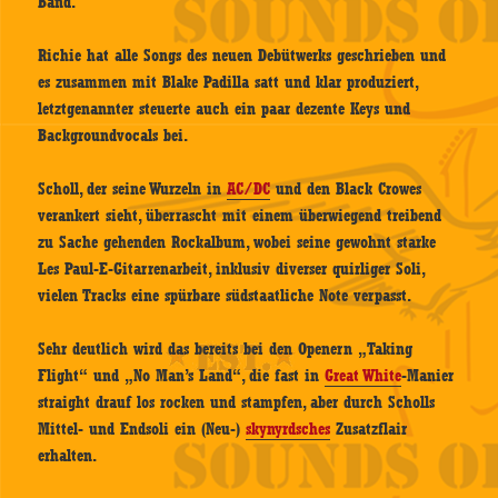
Band.
Richie hat alle Songs des neuen Debütwerks geschrieben und
es zusammen mit Blake Padilla satt und klar produziert,
letztgenannter steuerte auch ein paar dezente Keys und
Backgroundvocals bei.
Scholl, der seine Wurzeln in
AC/DC
und den Black Crowes
verankert sieht, überrascht mit einem überwiegend treibend
zu Sache gehenden Rockalbum, wobei seine gewohnt starke
Les Paul-E-Gitarrenarbeit, inklusiv diverser quirliger Soli,
vielen Tracks eine spürbare südstaatliche Note verpasst.
Sehr deutlich wird das bereits bei den Openern „Taking
Flight“ und „No Man’s Land“, die fast in
Great White
-Manier
straight drauf los rocken und stampfen, aber durch Scholls
Mittel- und Endsoli ein (Neu-)
skynyrdsches
Zusatzflair
erhalten.