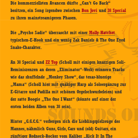
Die kommerziellsten Avancen dürfte „Can’t Go Back“
besitzen, ein Song irgendwo zwischen
Bon Jovi
und
38 Special
zu ihren mainstreamigeren Phasen.
Die „Psycho Sadie“ überrascht mit einer
Molly Hatchet
typischen-E-Hook und ein wenig Zak Daniels & The One Eyed
Snake-Charakter.
An 38 Special und
ZZ Top
(Scholl mit einigen knarzigen Soli-
Reminiszenzen an deren „Eliminator“-Werk) erinnern Tracks
wie das shuffelnde „Monkey Show“, das texas-bluesige
„Mama“ (Scholl hier mit quäkiger Harp als Soloergänzug zur
E-Gitarre und Padilla mit schönen Orgelschwurbeleien) und
der satte Boogie „The One I Want“ (könnte auf einer der
ersten beiden Alben von 38 sein).
Hinter „G.G.C.G.“ verbergen sich die Lieblingspielzeuge des
Mannes, nähmlich Guns, Girls, Cars und (old) Guitars, ein
zünftiger Redneck-Rocker vom Kaliber „Kick It In The