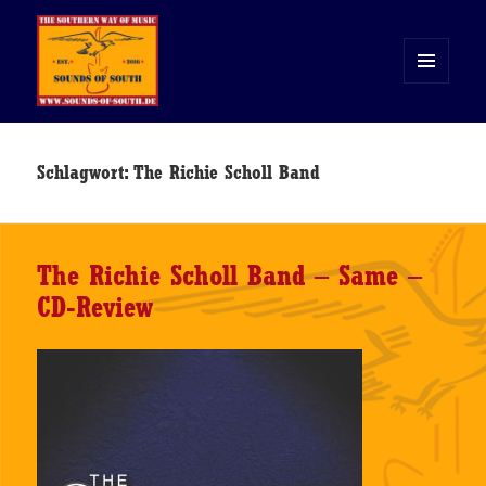
MENÜ
UND
WIDGETS
Sounds of South
Schlagwort:
The Richie Scholl Band
The Richie Scholl Band – Same –
CD-Review