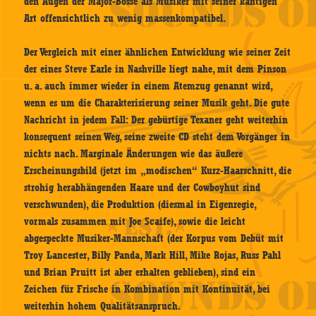
den Augen der Major-Bosse als Musiker mit seiner kantigen
Art offensichtlich zu wenig massenkompatibel.
Der Vergleich mit einer ähnlichen Entwicklung wie seiner Zeit
der eines Steve Earle in Nashville liegt nahe, mit dem Pinson
u. a. auch immer wieder in einem Atemzug genannt wird,
wenn es um die Charakterisierung seiner Musik geht. Die gute
Nachricht in jedem Fall: Der gebürtige Texaner geht weiterhin
konsequent seinen Weg, seine zweite CD steht dem Vorgänger in
nichts nach. Marginale Änderungen wie das äußere
Erscheinungsbild (jetzt im „modischen“ Kurz-Haarschnitt, die
strohig herabhängenden Haare und der Cowboyhut sind
verschwunden), die Produktion (diesmal in Eigenregie,
vormals zusammen mit Joe Scaife), sowie die leicht
abgespeckte Musiker-Mannschaft (der Korpus vom Debüt mit
Troy Lancester, Billy Panda, Mark Hill, Mike Rojas, Russ Pahl
und Brian Pruitt ist aber erhalten geblieben), sind ein
Zeichen für Frische in Kombination mit Kontinuität, bei
weiterhin hohem Qualitätsanspruch.