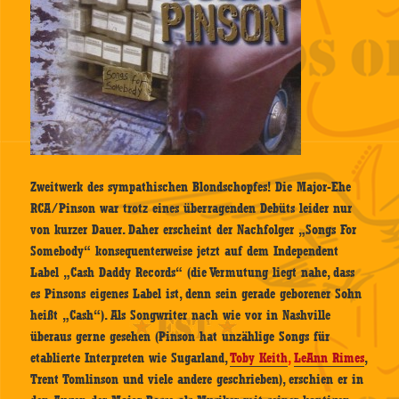
Zweitwerk des sympathischen Blondschopfes! Die Major-Ehe
RCA/Pinson war trotz eines überragenden Debüts leider nur
von kurzer Dauer. Daher erscheint der Nachfolger „Songs For
Somebody“ konsequenterweise jetzt auf dem Independent
Label „Cash Daddy Records“ (die Vermutung liegt nahe, dass
es Pinsons eigenes Label ist, denn sein gerade geborener Sohn
heißt „Cash“). Als Songwriter nach wie vor in Nashville
überaus gerne gesehen (Pinson hat unzählige Songs für
etablierte Interpreten wie Sugarland,
Toby Keith
,
LeAnn Rimes
,
Trent Tomlinson und viele andere geschrieben), erschien er in