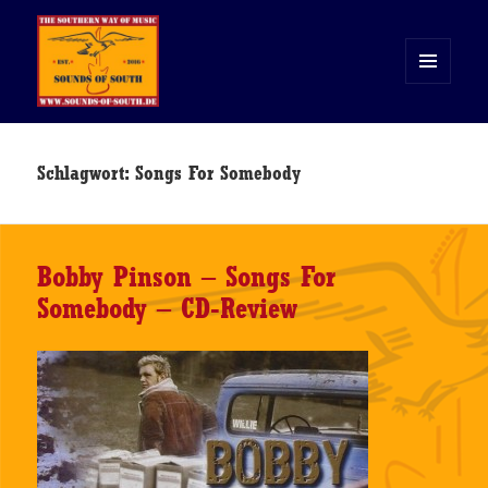
MENÜ
UND
WIDGETS
Sounds of South
Schlagwort:
Songs For Somebody
Bobby Pinson – Songs For
Somebody – CD-Review