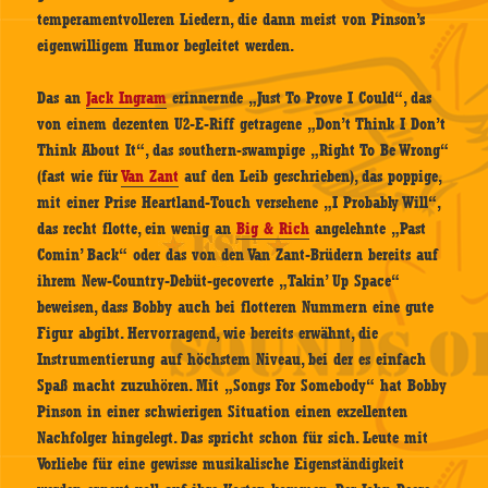
temperamentvolleren Liedern, die dann meist von Pinson’s
eigenwilligem Humor begleitet werden.
Das an
Jack Ingram
erinnernde „Just To Prove I Could“, das
von einem dezenten U2-E-Riff getragene „Don’t Think I Don’t
Think About It“, das southern-swampige „Right To Be Wrong“
(fast wie für
Van Zant
auf den Leib geschrieben), das poppige,
mit einer Prise Heartland-Touch versehene „I Probably Will“,
das recht flotte, ein wenig an
Big & Rich
angelehnte „Past
Comin’ Back“ oder das von den Van Zant-Brüdern bereits auf
ihrem New-Country-Debüt-gecoverte „Takin’ Up Space“
beweisen, dass Bobby auch bei flotteren Nummern eine gute
Figur abgibt. Hervorragend, wie bereits erwähnt, die
Instrumentierung auf höchstem Niveau, bei der es einfach
Spaß macht zuzuhören. Mit „Songs For Somebody“ hat Bobby
Pinson in einer schwierigen Situation einen exzellenten
Nachfolger hingelegt. Das spricht schon für sich. Leute mit
Vorliebe für eine gewisse musikalische Eigenständigkeit