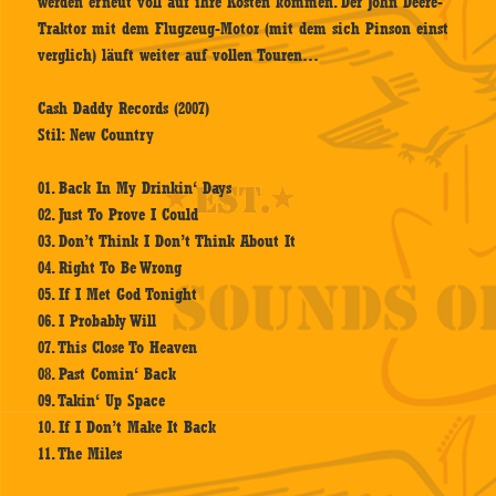
werden erneut voll auf ihre Kosten kommen. Der John Deere-
Traktor mit dem Flugzeug-Motor (mit dem sich Pinson einst
verglich) läuft weiter auf vollen Touren…
Cash Daddy Records (2007)
Stil: New Country
01. Back In My Drinkin‘ Days
02. Just To Prove I Could
03. Don’t Think I Don’t Think About It
04. Right To Be Wrong
05. If I Met God Tonight
06. I Probably Will
07. This Close To Heaven
08. Past Comin‘ Back
09. Takin‘ Up Space
10. If I Don’t Make It Back
11. The Miles