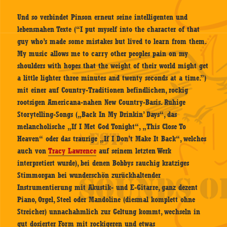
Und so verbindet Pinson erneut seine intelligenten und
lebensnahen Texte (“I put myself into the character of that
guy who’s made some mistakes but lived to learn from them.
My music allows me to carry other peoples pain on my
shoulders with hopes that the weight of their world might get
a little lighter three minutes and twenty seconds at a time.”)
mit einer auf Country-Traditionen befindlichen, rockig
rootsigen Americana-nahen New Country-Basis. Ruhige
Storytelling-Songs („Back In My Drinkin’ Days“, das
melancholische „If I Met God Tonight“, „This Close To
Heaven“ oder das traurige „If I Don’t Make It Back“, welches
auch von
Tracy Lawrence
auf seinem letzten Werk
interpretiert wurde), bei denen Bobbys rauchig kratziges
Stimmorgan bei wunderschön zurückhaltender
Instrumentierung mit Akustik- und E-Gitarre, ganz dezent
Piano, Orgel, Steel oder Mandoline (diesmal komplett ohne
Streicher) unnachahmlich zur Geltung kommt, wechseln in
gut dosierter Form mit rockigeren und etwas