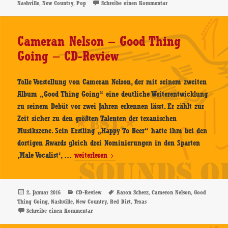
am
,
,
zu Jordan Davis – Home
Nashville
New Country
Pop
Schreibe einen Kommentar
State
–
CD-
Cameran Nelson – Good Thing
Review
Going – CD-Review
Tolle Vorstellung von Cameran Nelson, der mit seinem zweiten
Album „Good Thing Going“ eine deutliche Weiterentwicklung
zu seinem Debüt vor zwei Jahren erkennen lässt. Er zählt zur
Zeit sicher zu den größten Talenten der texanischen
Musikszene. Sein Erstling „Happy To Beer“ hatte ihm bei den
dortigen Awards gleich drei Nominierungen in den Sparten
Cameran
‚Male Vocalist‘, …
weiterlesen
Nelson
–
Good
Veröffentlicht
Kategorien
Schlagwörter
,
,
2. Januar 2016
CD-Review
Aaron Scherz
Cameron Nelson
Good
am
,
,
,
,
Thing Going
Nashville
New Country
Red Dirt
Texas
Thing
zu Cameran Nelson – Good Thing Going – CD-Review
Schreibe einen Kommentar
Going