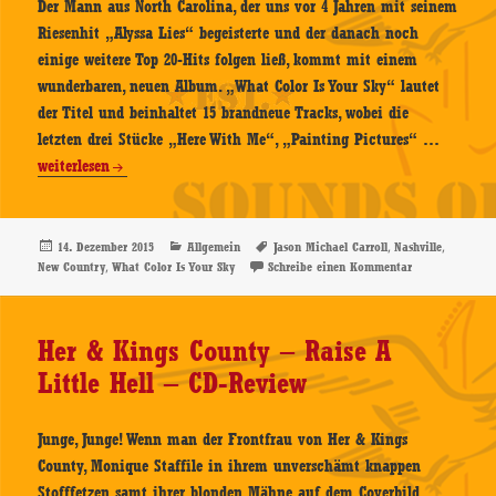
Der Mann aus North Carolina, der uns vor 4 Jahren mit seinem
Riesenhit „Alyssa Lies“ begeisterte und der danach noch
einige weitere Top 20-Hits folgen ließ, kommt mit einem
wunderbaren, neuen Album. „What Color Is Your Sky“ lautet
der Titel und beinhaltet 15 brandneue Tracks, wobei die
Jason
letzten drei Stücke „Here With Me“, „Painting Pictures“ …
Michael
weiterlesen
Carroll
–
What
Veröffentlicht
Kategorien
Schlagwörter
,
,
14. Dezember 2015
Allgemein
Jason Michael Carroll
Nashville
am
,
zu Jason Michae
New Country
What Color Is Your Sky
Schreibe einen Kommentar
Color
Is
Your
Her & Kings County – Raise A
Sky
Little Hell – CD-Review
–
CD-
Review
Junge, Junge! Wenn man der Frontfrau von Her & Kings
County, Monique Staffile in ihrem unverschämt knappen
Stofffetzen samt ihrer blonden Mähne auf dem Coverbild,