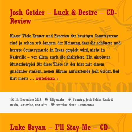
–
CD-
Josh Grider – Luck & Desire – CD-
Review
Review
Klasse! Viele Kenner und Experten der heutigen Countryszene
sind ja schon seit langem der Meinung, dass die schönere und
bessere Countrymusic in Texas gespielt wird, nicht in
Nashville – vor allem auch die ehrlichere. Ein absolutes
Musterbeispiel für diese These ist der hier mit einem
gnadenlos starken, neuen Album aufwartende Josh Grider. Red
Josh
Dirt meets …
weiterlesen
Grider
–
Luck
Veröffentlicht
Kategorien
Schlagwörter
,
,
14. Dezember 2015
Allgemein
Country
Josh Grider
Luck &
am
,
,
zu Josh Grider – Luck & D
Desire
Nashville
Red Dirt
Schreibe einen Kommentar
&
Desire
–
Luke Bryan – I’ll Stay Me – CD-
CD-