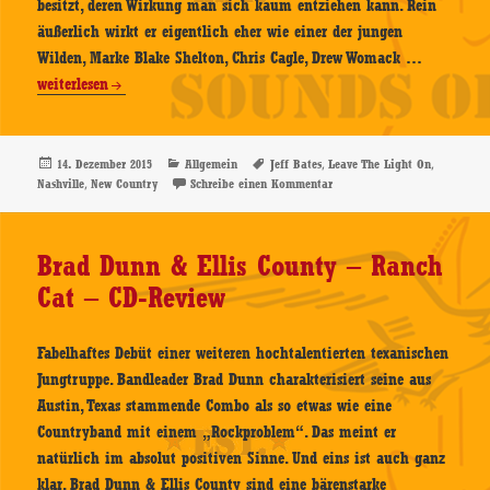
besitzt, deren Wirkung man sich kaum entziehen kann. Rein
äußerlich wirkt er eigentlich eher wie einer der jungen
Jeff
Wilden, Marke Blake Shelton, Chris Cagle, Drew Womack …
Bates
weiterlesen
–
Leave
The
Veröffentlicht
Kategorien
Schlagwörter
,
,
14. Dezember 2015
Allgemein
Jeff Bates
Leave The Light On
am
,
zu Jeff Bates – Leave The Li
Nashville
New Country
Schreibe einen Kommentar
Light
On
–
Brad Dunn & Ellis County – Ranch
CD-
Cat – CD-Review
Review
Fabelhaftes Debüt einer weiteren hochtalentierten texanischen
Jungtruppe. Bandleader Brad Dunn charakterisiert seine aus
Austin, Texas stammende Combo als so etwas wie eine
Countryband mit einem „Rockproblem“. Das meint er
natürlich im absolut positiven Sinne. Und eins ist auch ganz
klar. Brad Dunn & Ellis County sind eine bärenstarke