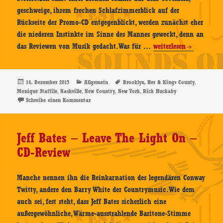
geschweige, ihrem frechen Schlafzimmerblick auf der
Rückseite der Promo-CD entgegenblickt, werden zunächst eher
die niederen Instinkte im Sinne des Mannes geweckt, denn an
Her
das Reviewen von Musik gedacht. Was für …
weiterlesen
&
Kings
County
Veröffentlicht
Kategorien
Schlagwörter
,
,
14. Dezember 2015
Allgemein
Brooklyn
Her & Kings County
am
,
,
,
,
Monique Staffile
Nashville
New Country
New York
Rick Huckaby
–
zu Her & Kings County – Raise A Little Hell – CD-Rev
Schreibe einen Kommentar
Raise
A
Little
Jeff Bates – Leave The Light On –
Hell
CD-Review
–
CD-
Review
Manche nennen ihn die Reinkarnation des legendären Conway
Twitty, andere den Barry White der Countrymusic. Wie dem
auch sei, fest steht, dass Jeff Bates sicherlich eine
außergewöhnliche, Wärme-ausstrahlende Baritone-Stimme