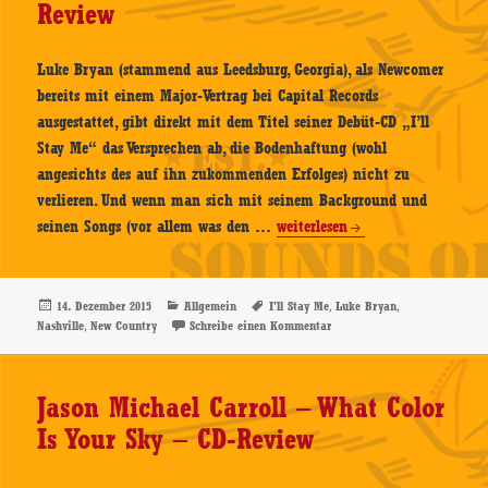
Review
Review
Luke Bryan (stammend aus Leedsburg, Georgia), als Newcomer
bereits mit einem Major-Vertrag bei Capital Records
ausgestattet, gibt direkt mit dem Titel seiner Debüt-CD „I’ll
Stay Me“ das Versprechen ab, die Bodenhaftung (wohl
angesichts des auf ihn zukommenden Erfolges) nicht zu
verlieren. Und wenn man sich mit seinem Background und
Luke
seinen Songs (vor allem was den …
weiterlesen
Bryan
–
I’ll
Veröffentlicht
Kategorien
Schlagwörter
,
,
14. Dezember 2015
Allgemein
I'll Stay Me
Luke Bryan
am
,
zu Luke Bryan – I’ll Stay Me
Nashville
New Country
Schreibe einen Kommentar
Stay
Me
–
Jason Michael Carroll – What Color
CD-
Is Your Sky – CD-Review
Review