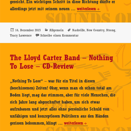
gereicht. Ein wichtigen Schritt in diese Richtung dürfte er
Tracy
allerdings jetzt mit seinem neuen …
weiterlesen
Lawrence
–
Strong
Veröffentlicht
Kategorien
Schlagwörter
,
,
,
14. Dezember 2015
Allgemein
Nashville
New Country
Strong
am
zu Tracy Lawrence – Strong – CD-Re
Tracy Lawrence
Schreibe einen Kommentar
–
CD-
Review
The Lloyd Carter Band – Nothing
To Lose – CD-Review
„Nothing To Lose“ – was für ein Titel in diesen
(beschissenen) Zeiten! Okay, wenn man eh schon total am
Boden liegt, mag das stimmen, aber für viele Menschen, die
sich Jahre lang abgeschuftet haben, um sich etwas
aufzubauen und jetzt alles ohne persönliche Schuld von
unfähigen und konzeptlosen Politikern aus den Händen
The
gerissen bekommen, klingt …
weiterlesen
Lloyd