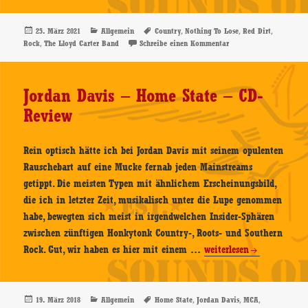
Carter
Band
Veröffentlicht
Kategorien
Schlagwörter
,
,
,
25. März 2021
Allgemein
Country
Nothing To Lose
Red Dirt
am
,
zu The Lloyd Carter Ba
Rock
The Lloyd Carter Band
Schreibe einen Kommentar
–
Nothing
To
Jordan Davis – Home State – CD-
Lose
Review
–
CD-
Review
Rein optisch hätte ich bei Jordan Davis mit seinem opulenten
Rauschebart auf eine Mucke fernab jeden Mainstreams
getippt. Die meisten Typen mit ähnlichem Erscheinungsbild,
die ich in letzter Zeit, musikalisch unter die Lupe genommen
habe, bewegten sich meist in irgendwelchen Insider-Sphären
zwischen zünftigen Honkytonk Country-, Roots- und Southern
Jordan
Rock. Gut, wir haben es hier mit einem …
weiterlesen
Davis
–
Home
Veröffentlicht
Kategorien
Schlagwörter
,
,
,
19. März 2018
Allgemein
Home State
Jordan Davis
MCA