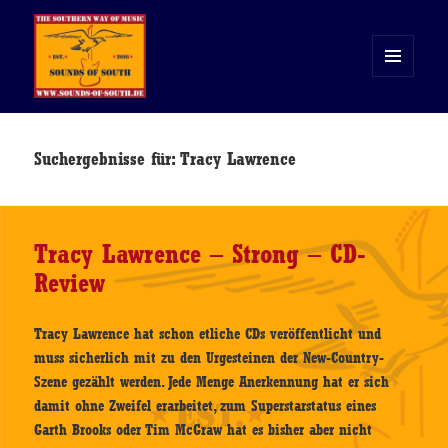
MENÜ
UND
WIDGETS
Sounds of South
Suchergebnisse für: Tracy Lawrence
Tracy Lawrence – Strong – CD-
Review
Tracy Lawrence hat schon etliche CDs veröffentlicht und
muss sicherlich mit zu den Urgesteinen der New-Country-
Szene gezählt werden. Jede Menge Anerkennung hat er sich
damit ohne Zweifel erarbeitet, zum Superstarstatus eines
Garth Brooks oder Tim McGraw hat es bisher aber nicht