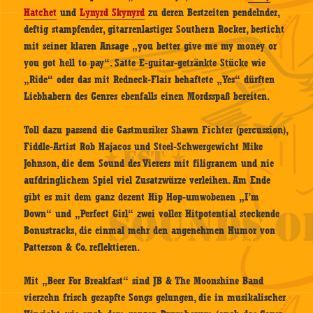
Hatchet
und
Lynyrd Skynyrd
zu deren Bestzeiten pendelnder,
deftig stampfender, gitarrenlastiger Southern Rocker, besticht
mit seiner klaren Ansage „you better give me my money or
you got hell to pay“. Satte E-guitar-getränkte Stücke wie
„Ride“ oder das mit Redneck-Flair behaftete „Yes“ dürften
Liebhabern des Genres ebenfalls einen Mordsspaß bereiten.
Toll dazu passend die Gastmusiker Shawn Fichter (percussion),
Fiddle-Artist Rob Hajacos und Steel-Schwergewicht Mike
Johnson, die dem Sound des Vierers mit filigranem und nie
aufdringlichem Spiel viel Zusatzwürze verleihen. Am Ende
gibt es mit dem ganz dezent Hip Hop-umwobenen „I’m
Down“ und „Perfect Girl“ zwei voller Hitpotential steckende
Bonustracks, die einmal mehr den angenehmen Humor von
Patterson & Co. reflektieren.
Mit „Beer For Breakfast“ sind JB & The Moonshine Band
vierzehn frisch gezapfte Songs gelungen, die in musikalischer