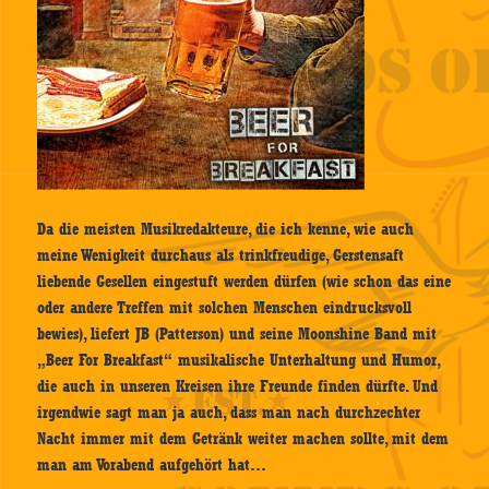
Da die meisten Musikredakteure, die ich kenne, wie auch
meine Wenigkeit durchaus als trinkfreudige, Gerstensaft
liebende Gesellen eingestuft werden dürfen (wie schon das eine
oder andere Treffen mit solchen Menschen eindrucksvoll
bewies), liefert JB (Patterson) und seine Moonshine Band mit
„Beer For Breakfast“ musikalische Unterhaltung und Humor,
die auch in unseren Kreisen ihre Freunde finden dürfte. Und
irgendwie sagt man ja auch, dass man nach durchzechter
Nacht immer mit dem Getränk weiter machen sollte, mit dem
man am Vorabend aufgehört hat…