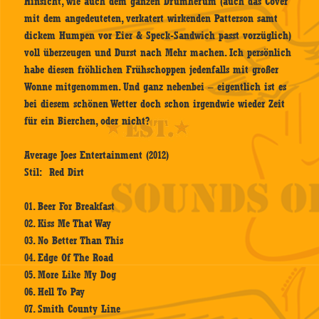
Hinsicht, wie auch dem ganzen Drumherum (auch das Cover
mit dem angedeuteten, verkatert wirkenden Patterson samt
dickem Humpen vor Eier & Speck-Sandwich passt vorzüglich)
voll überzeugen und Durst nach Mehr machen. Ich persönlich
habe diesen fröhlichen Frühschoppen jedenfalls mit großer
Wonne mitgenommen. Und ganz nebenbei – eigentlich ist es
bei diesem schönen Wetter doch schon irgendwie wieder Zeit
für ein Bierchen, oder nicht?
Average Joes Entertainment (2012)
Stil: Red Dirt
01. Beer For Breakfast
02. Kiss Me That Way
03. No Better Than This
04. Edge Of The Road
05. More Like My Dog
06. Hell To Pay
07. Smith County Line