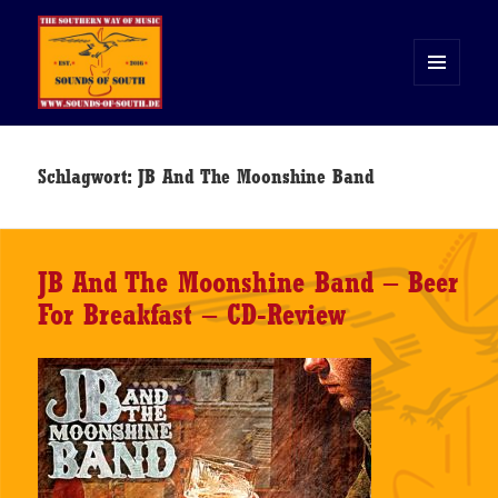
MENÜ
UND
WIDGETS
Sounds of South
Schlagwort:
JB And The Moonshine Band
JB And The Moonshine Band – Beer
For Breakfast – CD-Review