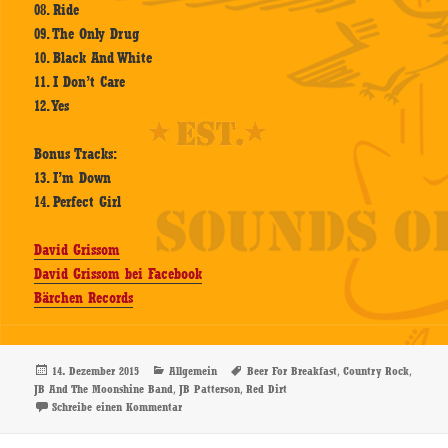
08. Ride
09. The Only Drug
10. Black And White
11. I Don’t Care
12. Yes
Bonus Tracks:
13. I’m Down
14. Perfect Girl
David Grissom
David Grissom bei Facebook
Bärchen Records
Veröffentlicht
Kategorien
Schlagwörter
,
,
14. Dezember 2015
Allgemein
Beer For Breakfast
Country Rock
am
,
,
JB And The Moonshine Band
JB Patterson
Red Dirt
zu JB And The Moonshine Band – Beer For Breakfast 
Schreibe einen Kommentar