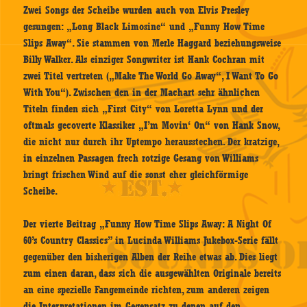
Zwei Songs der Scheibe wurden auch von Elvis Presley
gesungen: „Long Black Limosine“ und „Funny How Time
Slips Away“. Sie stammen von Merle Haggard beziehungsweise
Billy Walker. Als einziger Songwriter ist Hank Cochran mit
zwei Titel vertreten („Make The World Go Away“, I Want To Go
With You“). Zwischen den in der Machart sehr ähnlichen
Titeln finden sich „First City“ von Loretta Lynn und der
oftmals gecoverte Klassiker „I’m Movin‘ On“ von Hank Snow,
die nicht nur durch ihr Uptempo herausstechen. Der kratzige,
in einzelnen Passagen frech rotzige Gesang von Williams
bringt frischen Wind auf die sonst eher gleichförmige
Scheibe.
Der vierte Beitrag „Funny How Time Slips Away: A Night Of
60’s Country Classics” in Lucinda Williams Jukebox-Serie fällt
gegenüber den bisherigen Alben der Reihe etwas ab. Dies liegt
zum einen daran, dass sich die ausgewählten Originale bereits
an eine spezielle Fangemeinde richten, zum anderen zeigen
die Interpretationen im Gegensatz zu denen auf den