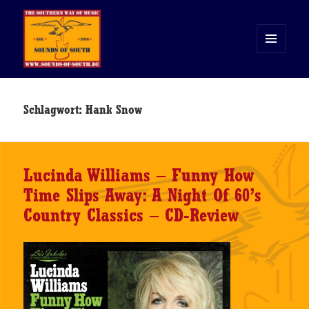
MENÜ
UND
WIDGETS
Sounds of South
Schlagwort:
Hank Snow
Lucinda Williams – Funny How
Time Slips Away: A Night Of 60’s
Country Classics – CD-Review