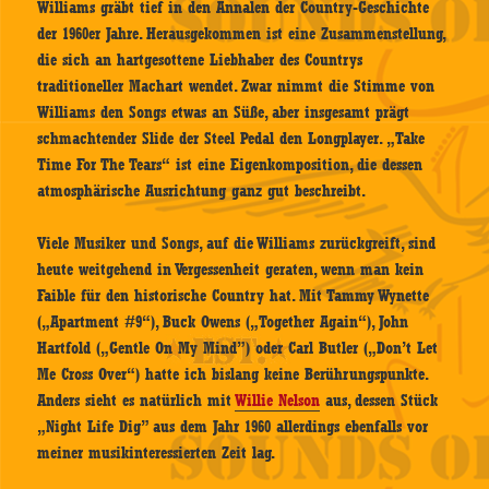
Williams gräbt tief in den Annalen der Country-Geschichte
der 1960er Jahre. Herausgekommen ist eine Zusammenstellung,
die sich an hartgesottene Liebhaber des Countrys
traditioneller Machart wendet. Zwar nimmt die Stimme von
Williams den Songs etwas an Süße, aber insgesamt prägt
schmachtender Slide der Steel Pedal den Longplayer. „Take
Time For The Tears“ ist eine Eigenkomposition, die dessen
atmosphärische Ausrichtung ganz gut beschreibt.
Viele Musiker und Songs, auf die Williams zurückgreift, sind
heute weitgehend in Vergessenheit geraten, wenn man kein
Faible für den historische Country hat. Mit Tammy Wynette
(„Apartment #9“), Buck Owens („Together Again“), John
Hartfold („Gentle On My Mind”) oder Carl Butler („Don’t Let
Me Cross Over“) hatte ich bislang keine Berührungspunkte.
Anders sieht es natürlich mit
Willie Nelson
aus, dessen Stück
„Night Life Dig” aus dem Jahr 1960 allerdings ebenfalls vor
meiner musikinteressierten Zeit lag.