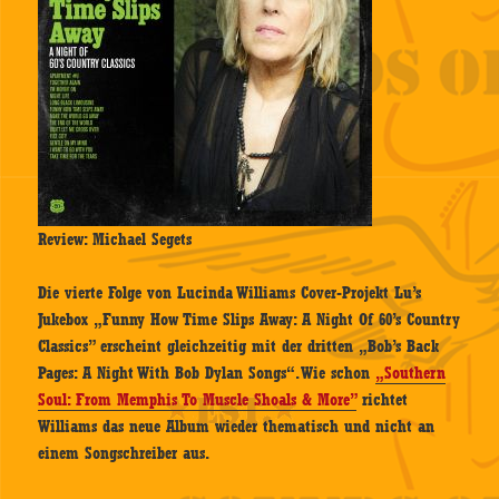
Review: Michael Segets
Die vierte Folge von Lucinda Williams Cover-Projekt Lu’s
Jukebox „Funny How Time Slips Away: A Night Of 60’s Country
Classics” erscheint gleichzeitig mit der dritten „Bob’s Back
Pages: A Night With Bob Dylan Songs“. Wie schon
„Southern
Soul: From Memphis To Muscle Shoals & More”
richtet
Williams das neue Album wieder thematisch und nicht an
einem Songschreiber aus.