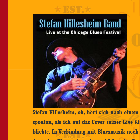
Stefan Hillesheim, oh, hört sich nach eine
spontan, als ich auf das Cover seiner Live A
blickte. In Verbindung mit Bluesmusik noc