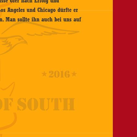
isse Gier nach Erfolg und
Los Angeles und Chicago dürfte er
en. Man sollte ihn auch bei uns auf