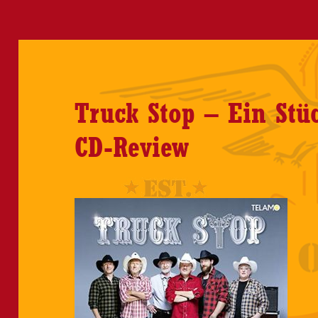
Truck Stop – Ein Stü
CD-Review