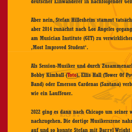
deutscher Einwanderer in nachfolgender Gen
Aber nein, Stefan Hillesheim stammt tatsäch
aber 2014 zunächst nach Los Angeles gegan
am Musician Institute (GIT) zu verwirklichen
‚Most Improved Student‘.
Als Session-Musiker und durch Zusammenarbe
Bobby Kimball (
Toto
), Ellis Hall (Tower Of P
Band) oder Emerson Cardenas (Santana) verb
wie ein Lauffeuer.
2022 ging es dann nach Chicago um seiner 
nachzugehen. Die dortige Musikerszene na
auf und so konnte Stefan mit Darryl Wright