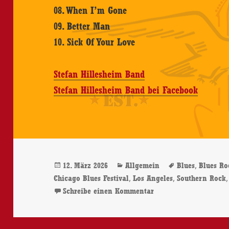
08. When I’m Gone
09. Better Man
10. Sick Of Your Love
Stefan Hillesheim Band
Stefan Hillesheim Band bei Facebook
Veröffentlicht
Kategorien
Schlagwörter
,
12. März 2026
Allgemein
Blues
Blues Ro
am
,
,
Chicago Blues Festival
Los Angeles
Southern Rock
zu Stefan Hillesheim 
Schreibe einen Kommentar