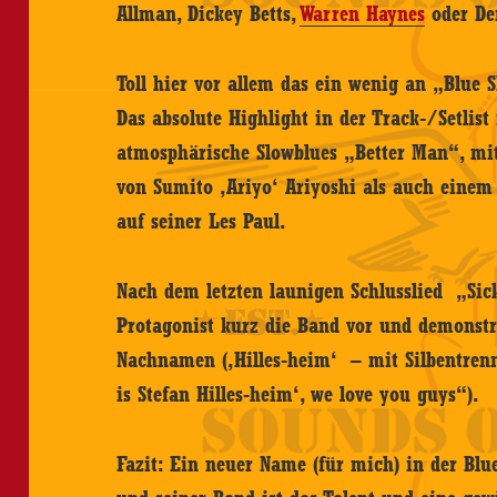
Allman, Dickey Betts,
Warren Haynes
oder De
Toll hier vor allem das ein wenig an „Blue
Das absolute Highlight in der Track-/Setlist 
atmosphärische Slowblues „Better Man“, mi
von Sumito ‚Ariyo‘ Ariyoshi als auch einem
auf seiner Les Paul.
Nach dem letzten launigen Schlusslied „Sick
Protagonist kurz die Band vor und demonstr
Nachnamen (‚Hilles-heim‘ – mit Silbentren
is Stefan Hilles-heim‘, we love you guys“).
Fazit: Ein neuer Name (für mich) in der Blu