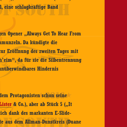
l, eine schlagkräftige Band
igen Opener „Always Get To Hear From
hmunzeln. Da kündigte die
zur Eröffnung des zweiten Tages mit
ch’eim“, da für sie die Silbentrennung
unüberwindbares Hindernis
dem Protagonisten schon seine
Lister
& Co.), aber ab Stück 5 („It
 sich dank des markanten E-Slide-
eute aus dem Allman-Dunstkreis (Duane