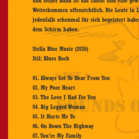
und seiner Band ist das Talent und eine gew
Weiterkommen offensichtlich. Die Leute in 
jedenfalls schonmal für sich begeistert hab
dem Schirm haben.
Stella Blue Music (2026)
Stil: Blues Rock
01. Always Get To Hear From You
02. My Poor Heart
03. The Love I Had For You
04. Big Legged Woman
05. It Hurts Me To
06. On Down The Highway
07. You’re My Family