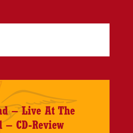
nd – Live At The
al – CD-Review