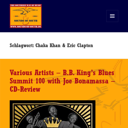
MENÜ
UND
WIDGETS
Sounds of South
Schlagwort:
Chaka Khan & Eric Clapton
Various Artists – B.B. King’s Blues
Summit 100 with Joe Bonamassa –
CD-Review