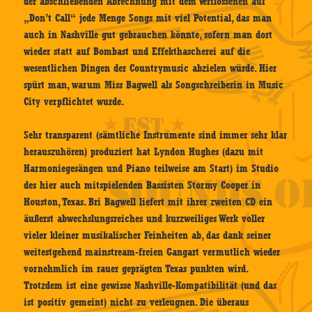
der abschließenden Abrechnung mit dem Verflossenen auf
„Don’t Call“ jede Menge Songs mit viel Potential, das man
auch in Nashville gut gebrauchen könnte, sofern man dort
wieder statt auf Bombast und Effekthascherei auf die
wesentlichen Dingen der Countrymusic abzielen würde. Hier
spürt man, warum Miss Bagwell als Songschreiberin in Music
City verpflichtet wurde.
Sehr transparent (sämtliche Instrumente sind immer sehr klar
herauszuhören) produziert hat Lyndon Hughes (dazu mit
Harmoniegesängen und Piano teilweise am Start) im Studio
des hier auch mitspielenden Bassisten Stormy Cooper in
Houston, Texas. Bri Bagwell liefert mit ihrer zweiten CD ein
äußerst abwechslungsreiches und kurzweiliges Werk voller
vieler kleiner musikalischer Feinheiten ab, das dank seiner
weitestgehend mainstream-freien Gangart vermutlich wieder
vornehmlich im rauer geprägten Texas punkten wird.
Trotzdem ist eine gewisse Nashville-Kompatibilität (und das
ist positiv gemeint) nicht zu verleugnen. Die überaus