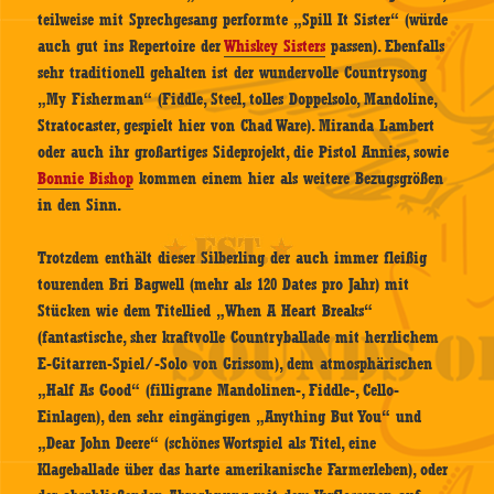
teilweise mit Sprechgesang performte „Spill It Sister“ (würde
auch gut ins Repertoire der
Whiskey Sisters
passen). Ebenfalls
sehr traditionell gehalten ist der wundervolle Countrysong
„My Fisherman“ (Fiddle, Steel, tolles Doppelsolo, Mandoline,
Stratocaster, gespielt hier von Chad Ware). Miranda Lambert
oder auch ihr großartiges Sideprojekt, die Pistol Annies, sowie
Bonnie Bishop
kommen einem hier als weitere Bezugsgrößen
in den Sinn.
Trotzdem enthält dieser Silberling der auch immer fleißig
tourenden Bri Bagwell (mehr als 120 Dates pro Jahr) mit
Stücken wie dem Titellied „When A Heart Breaks“
(fantastische, sher kraftvolle Countryballade mit herrlichem
E-Gitarren-Spiel/-Solo von Grissom), dem atmosphärischen
„Half As Good“ (filligrane Mandolinen-, Fiddle-, Cello-
Einlagen), den sehr eingängigen „Anything But You“ und
„Dear John Deere“ (schönes Wortspiel als Titel, eine
Klageballade über das harte amerikanische Farmerleben), oder