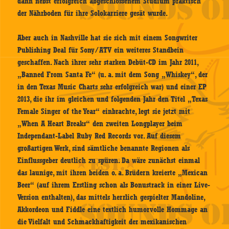
dann nebst erfolgreich abgeschlossenem Studium praktisch
der Nährboden für ihre Solokarriere gesät wurde.
Aber auch in Nashville hat sie sich mit einem Songwriter
Publishing Deal für Sony/ATV ein weiteres Standbein
geschaffen. Nach ihrer sehr starken Debüt-CD im Jahr 2011,
„Banned From Santa Fe“ (u. a. mit dem Song „Whiskey“, der
in den Texas Music Charts sehr erfolgreich war) und einer EP
2013, die ihr im gleichen und folgenden Jahr den Titel „Texas
Female Singer of the Year“ einbrachte, legt sie jetzt mit
„When A Heart Breaks“ den zweiten Longplayer beim
Independant-Label Ruby Red Records vor. Auf diesem
großartigen Werk, sind sämtliche benannte Regionen als
Einflussgeber deutlich zu spüren. Da wäre zunächst einmal
das launige, mit ihren beiden o. a. Brüdern kreierte „Mexican
Beer“ (auf ihrem Erstling schon als Bonustrack in einer Live-
Version enthalten), das mittels herrlich gespielter Mandoline,
Akkordeon und Fiddle eine textlich humorvolle Hommage an
die Vielfalt und Schmackhaftigkeit der mexikanischen