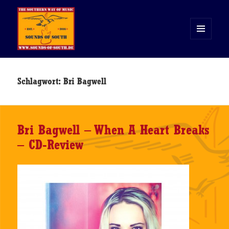
MENÜ
UND
WIDGETS
Sounds of South
Schlagwort:
Bri Bagwell
Bri Bagwell – When A Heart Breaks
– CD-Review