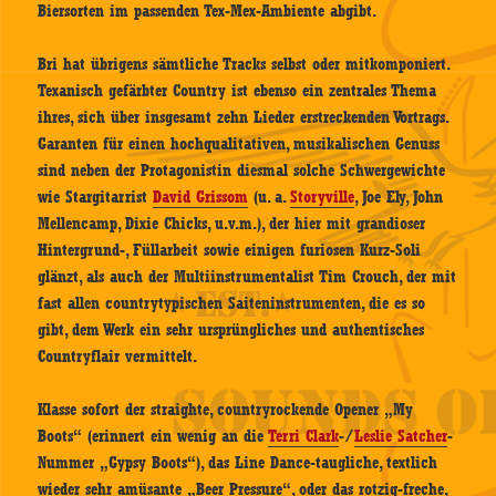
Biersorten im passenden Tex-Mex-Ambiente abgibt.
Bri hat übrigens sämtliche Tracks selbst oder mitkomponiert.
Texanisch gefärbter Country ist ebenso ein zentrales Thema
ihres, sich über insgesamt zehn Lieder erstreckenden Vortrags.
Garanten für einen hochqualitativen, musikalischen Genuss
sind neben der Protagonistin diesmal solche Schwergewichte
wie Stargitarrist
David Grissom
(u. a.
Storyville
, Joe Ely, John
Mellencamp, Dixie Chicks, u.v.m.), der hier mit grandioser
Hintergrund-, Füllarbeit sowie einigen furiosen Kurz-Soli
glänzt, als auch der Multiinstrumentalist Tim Crouch, der mit
fast allen countrytypischen Saiteninstrumenten, die es so
gibt, dem Werk ein sehr ursprüngliches und authentisches
Countryflair vermittelt.
Klasse sofort der straighte, countryrockende Opener „My
Boots“ (erinnert ein wenig an die
Terri Clark
-/
Leslie Satcher
-
Nummer „Gypsy Boots“), das Line Dance-taugliche, textlich
wieder sehr amüsante „Beer Pressure“, oder das rotzig-freche,