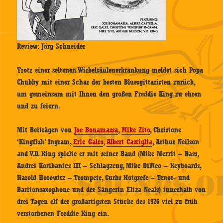
Review: Jörg Schneider
Trotz einer seltenen Wirbelsäulenerkrankung meldet sich Popa
Chubby mit einer Schar der besten Bluesgittaristen zurück,
um gemeinsam mit Ihnen den großen Freddie King zu ehren
und zu feiern.
Mit Beiträgen von
Joe Bonamassa
,
Mike Zito
, Christone
‘Kingfish’ Ingram,
Eric Gales
,
Albert Castiglia
, Arthur Neilson
and V.D. King spielte er mit seiner Band (Mike Merrit – Bass,
Andrei Koribanics III – Schlagzeug, Mike DiMeo – Keyboards,
Harold Horowitz – Trompete, Curbs Hotgrefe – Tenor- und
Baritonsaxophone und der Sängerin Eliza Neals) innerhalb von
drei Tagen elf der großartigsten Stücke des 1976 viel zu früh
verstorbenen Freddie King ein.