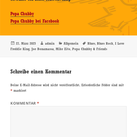
Popa Chubby
Popa Chubby bei Facebook
Veröffentlicht
Autor
Kategorien
Schlagwörter
,
,
27. März 2025
admin
Allgemein
Blues
Blues Rock
I Love
am
,
,
,
Freddie King
Joe Bonamassa
Mike Zito
Popa Chubby & Friends
Schreibe einen Kommentar
Deine E-Mail-Adresse wird nicht veröffentlicht.
Erforderliche Felder sind mit
*
markiert
KOMMENTAR
*