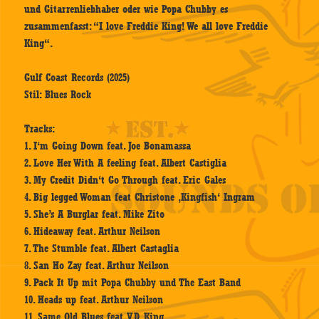
und Gitarrenliebhaber oder wie Popa Chubby es
zusammenfasst: “I love Freddie King! We all love Freddie
King“.
Gulf Coast Records (2025)
Stil: Blues Rock
Tracks:
1. I‘m Going Down feat. Joe Bonamassa
2. Love Her With A feeling feat. Albert Castiglia
3. My Credit Didn‘t Go Through feat. Eric Gales
4. Big legged Woman feat Christone ‚Kingfish‘ Ingram
5. She’s A Burglar feat. Mike Zito
6. Hideaway feat. Arthur Neilson
7. The Stumble feat. Albert Castaglia
8. San Ho Zay feat. Arthur Neilson
9. Pack It Up mit Popa Chubby und The East Band
10. Heads up feat. Arthur Neilson
11. Same Old Blues feat. V.D. King