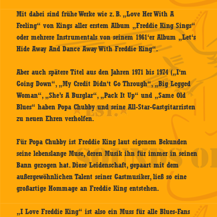
Mit dabei sind frühe Werke wie z. B. „Love Her With A
Feeling“ von Kings aller erstem Album „Freddie King Sings“
oder mehrere Instrumentals von seinem 1961‘er Album „Let‘s
Hide Away And Dance Away With Freddie King“.
Aber auch spätere Titel aus den Jahren 1971 bis 1974 („I‘m
Going Down“, „My Credit Didn‘t Go Through“, „Big Legged
Woman“, „She’s A Burglar“, „Pack It Up“ und „Same Old
Blues“ haben Popa Chubby und seine All-Star-Gastgitarristen
zu neuen Ehren verholfen.
Für Popa Chubby ist Freddie King laut eigenem Bekunden
seine lebenslange Muse, deren Musik ihn für immer in seinen
Bann gezogen hat. Diese Leidenschaft, gepaart mit dem
außergewöhnlichen Talent seiner Gastmusiker, ließ so eine
großartige Hommage an Freddie King entstehen.
„I Love Freddie King“ ist also ein Muss für alle Blues-Fans