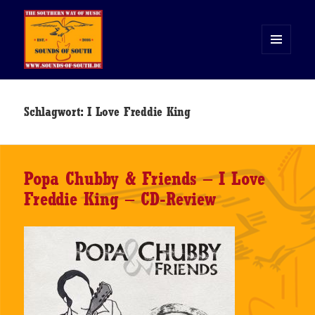
MENÜ
UND
WIDGETS
Sounds of South
Schlagwort:
I Love Freddie King
Popa Chubby & Friends – I Love
Freddie King – CD-Review