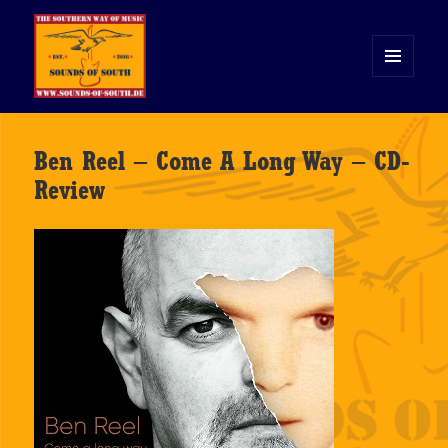
MENÜ
UND
WIDGETS
Sounds of South
Ben Reel – Come A Long Way – CD-
Review