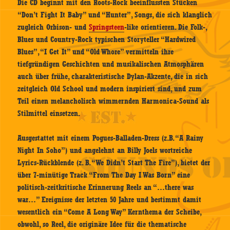
Die CD beginnt mit den Roots-Rock beeinflussten Stücken
“Don’t Fight It Baby” und “Hunter”, Songs, die sich klanglich
zugleich Orbison- und
Springsteen
-like orientieren. Die Folk-,
Blues und Country-Rock typischen Storyteller “Hardwired
Blues”, “I Get It” und “Old Whore” vermitteln ihre
tiefgründigen Geschichten und musikalischen Atmosphären
auch über frühe, charakteristische Dylan-Akzente, die in sich
zeitgleich Old School und modern inspiriert sind, und zum
Teil einen melancholisch wimmernden Harmonica-Sound als
Stilmittel einsetzen.
Ausgestattet mit einem Pogues-Balladen-Dress (z.B. “A Rainy
Night In Soho”) und angelehnt an Billy Joels wortreiche
Lyrics-Rückblende (z. B. “We Didn’t Start The Fire”), bietet der
über 7-minütige Track “From The Day I Was Born” eine
politisch-zeitkritische Erinnerung Reels an “…there was
war…” Ereignisse der letzten 50 Jahre und bestimmt damit
wesentlich ein “Come A Long Way” Kernthema der Scheibe,
obwohl, so Reel, die originäre Idee für die thematische