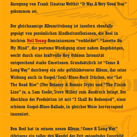
Anregung von Frank Sinatras Welthit “It Was A Very Good Year”
gekommen sei.
Der gleichnamige Albumtitelsong ist insofern ebenfalls
geprägt von persönlichen Kindheitsreflexionen, die Reel in
leichten
Neil Young
-Reminiszenzen “verkleidet”. “Loretto On
My Mind”, die postume Würdigung einer nahen Angehörigen,
weckt durch eine kraftvolle Roy Orbison Intensität
entsprechend starke Emotionen. Grundsätzlich ist “Come A
Long Way” durchweg ein sehr gefühlsbetontes Album, das seine
Wirkung auch in Gospel/Soul/Blues-Rock Stücken, wie “Let
The Road Rise” (70er Delaney & Bonnie Style) und “The Finish
Line” (u. a. Sam Cooke, Steve Miller) zum Ausdruck bringt. Der
Abschluss der Produktion ist mit “I Shall Be Redeemed”, einer
schönen Gospel-Blues-Ballade, in gleicher Weise hervorragend
inszeniert.
Ben Reel hat in seinem neuen Album “Come A Long Way”
(übrigens ein tolles, den Wandel der Zeit spiegelndes Coverbild