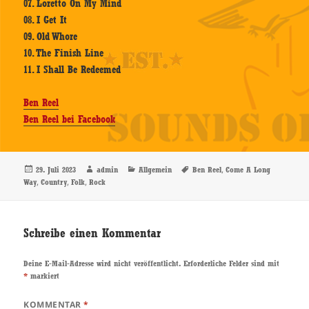
07. Loretto On My Mind
08. I Get It
09. Old Whore
10. The Finish Line
11. I Shall Be Redeemed
Ben Reel
Ben Reel bei Facebook
Veröffentlicht
Autor
Kategorien
Schlagwörter
,
29. Juli 2023
admin
Allgemein
Ben Reel
Come A Long
am
,
,
,
Way
Country
Folk
Rock
Schreibe einen Kommentar
Deine E-Mail-Adresse wird nicht veröffentlicht.
Erforderliche Felder sind mit
*
markiert
KOMMENTAR
*