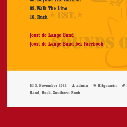
09. Walk The Line
10. Rush
Joost de Lange Band
Joost de Lange Band bei Facebook
Veröffentlicht
Autor
Kategorien
3. November 2022
admin
Allgemein
am
,
,
Band
Rock
Southern Rock