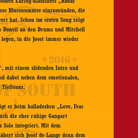
 Golden Earing-Klassikers „Radar
llose Bluesnummer einzumünden, die
rt hat. Schon im ersten Song zeigt
es Donvil an den Drums und Mitchell
 legen, in die Joost immer wieder
“, mit einem slidenden Intro und
ind dabei neben dem emotionalen,
 Tieftöner.
gt er beim balladesken „Love, Fear
auch die eher ruhige Gangart
s Solo integriert. Mit dem
nähert sich Joost de Lange denn dem