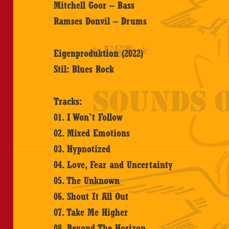
Mitchell Goor – Bass
Ramses Donvil – Drums
Eigenproduktion (2022)
Stil: Blues Rock
Tracks:
01. I Won`t Follow
02. Mixed Emotions
03. Hypnotized
04. Love, Fear and Uncertainty
05. The Unknown
06. Shout It All Out
07. Take Me Higher
08. Beyond The Horizon