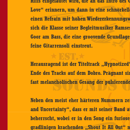
Riffs eingeläutet wird, die an das Intro des
Love“ erinnern, um dann in eine schnörke
einen Refrain mit hohen Wiedererkennungswe
sich die Klasse seiner Begleitmusiker Rams
Goor am Bass, die eine groovende Grundlage
feine Gitarrensoli einstreut.
Herausragend ist der Titeltrack „Hypnotized
Ende des Tracks auf dem Dobro. Prägnant s
fast melancholischen Gesang der pulsierende
Neben den meist eher härteren Nummern zei
and Uncertainty“, dass er mit seiner Band 
beherrscht, wobei er in den Song ein furiose
gradlinigen krachenden „Shout It All Out“ 