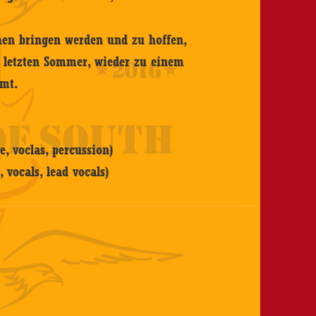
hen bringen werden und zu hoffen,
m letzten Sommer, wieder zu einem
mmt.
le, voclas, percussion)
, vocals, lead vocals)