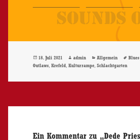
Veröffentlicht
Autor
Kategorien
Schl
18. Juli 2021
admin
Allgemein
Blues
am
,
,
,
Outlaws
Krefeld
Kulturrampe
Schlachtgarten
Ein Kommentar zu „Dede Priest