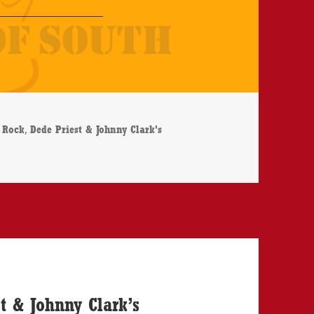
agwörter
,
 Rock
Dede Priest & Johnny Clark's
 & Johnny Clark’s