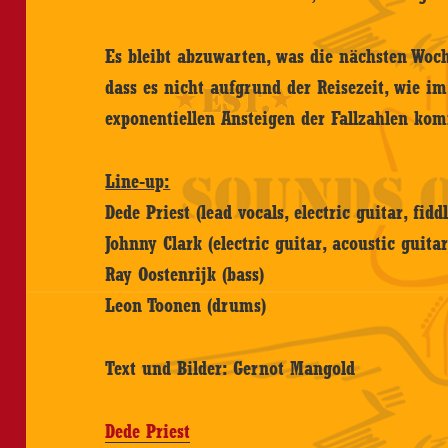
Es bleibt abzuwarten, was die nächsten Woc
dass es nicht aufgrund der Reisezeit, wie i
exponentiellen Ansteigen der Fallzahlen ko
Line-up:
Dede Priest (lead vocals, electric guitar, fidd
Johnny Clark (electric guitar, acoustic guitar
Ray Oostenrijk (bass)
Leon Toonen (drums)
Text und Bilder: Gernot Mangold
Dede Priest