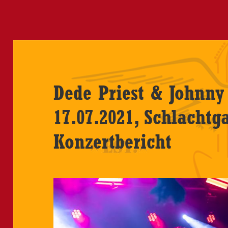
Dede Priest & Johnny 
17.07.2021, Schlachtg
Konzertbericht