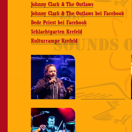
Johnny Clark & The Outlaws
Johnny Clark & The Outlaws bei Facebook
Dede Priest bei Facebook
Schlachtgarten Krefeld
Kulturrampe Krefeld