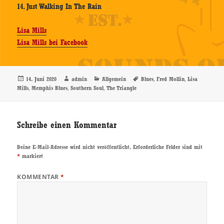
14. Just Walking In The Rain
Lisa Mills
Lisa Mills bei Facebook
Veröffentlicht
Autor
Kategorien
Schlagwörter
,
,
14. Juni 2020
admin
Allgemein
Blues
Fred Mollin
Lisa
am
,
,
,
Mills
Memphis Blues
Southern Soul
The Triangle
Schreibe einen Kommentar
Deine E-Mail-Adresse wird nicht veröffentlicht.
Erforderliche Felder sind mit
*
markiert
KOMMENTAR
*