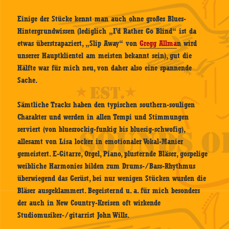
Einige der Stücke kennt man auch ohne großes Blues-
Hintergrundwissen (lediglich „I’d Rather Go Blind“ ist da
etwas überstrapaziert, „Slip Away“ von
Gregg Allma
n wird
unserer Hauptklientel am meisten bekannt sein), gut die
Hälfte war für mich neu, von daher also eine spannende
Sache.
Sämtliche Tracks haben den typischen southern-souligen
Charakter und werden in allen Tempi und Stimmungen
serviert (von bluesrockig-funkig bis bluesig-schwofig),
allesamt von Lisa locker in emotionaler Vokal-Manier
gemeistert. E-Gitarre, Orgel, Piano, plusternde Bläser, gospelige
weibliche Harmonies bilden zum Drums-/Bass-Rhythmus
überwiegend das Gerüst, bei nur wenigen Stücken wurden die
Bläser ausgeklammert. Begeisternd u. a. für mich besonders
der auch in New Country-Kreisen oft wirkende
Studiomusiker-/gitarrist John Wills.