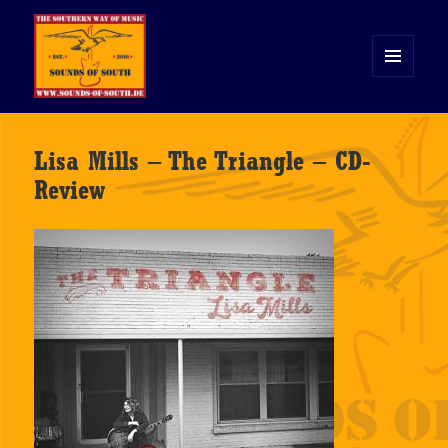
MENÜ
UND
WIDGETS
Sounds of South
Lisa Mills – The Triangle – CD-
Review