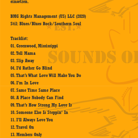
einsetzen.
BMG Rights Management (US) LLC (2020)
Stil: Blues/Blues Rock/Southern Soul
Tracklist:
01. Greenwood, Mississippi
02. Tell Mama
03. Slip Away
04. I’d Rather Go Blind
05. That’s What Love Will Make You Do
06. I’m In Love
07. Same Time Same Place
08. A Place Nobody Can Find
09. That’s How Strong My Love Is
10. Someone Else Is Steppin‘ In
11. I’ll Always Love You
12. Travel On
13. Members Only