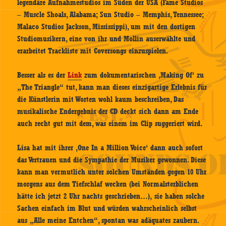
legendäre Aufnahmestudios im Süden der USA (Fame Studios
– Muscle Shoals, Alabama; Sun Studio – Memphis, Tennessee;
Malaco Studios Jackson, Mississippi), um mit den dortigen
Studiomusikern, eine von ihr und Mollin auserwählte und
erarbeitet Trackliste mit Coversongs einzuspielen.
Besser als es der
Link
zum dokumentarischen ‚Making Of‘ zu
„The Triangle“ tut, kann man dieses einzigartige Erlebnis für
die Künstlerin mit Worten wohl kaum beschreiben, Das
musikalische Endergebnis der CD deckt sich dann am Ende
auch recht gut mit dem, was einem im Clip suggeriert wird.
Lisa hat mit ihrer ‚One In a Million Voice‘ dann auch sofort
das Vertrauen und die Sympathie der Musiker gewonnen. Diese
kann man vermutlich unter solchen Umständen gegen 10 Uhr
morgens aus dem Tiefschlaf wecken (bei Normalsterblichen
hätte ich jetzt 2 Uhr nachts geschrieben…), sie haben solche
Sachen einfach im Blut und würden wahrscheinlich selbst
aus „Alle meine Entchen“, spontan was adäquates zaubern.