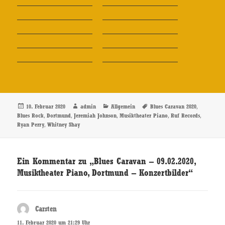
Veröffentlicht
Autor
Kategorien
Schlagwörter
,
10. Februar 2020
admin
Allgemein
Blues Caravan 2020
am
,
,
,
,
,
Blues Rock
Dortmund
Jeremiah Johnson
Musiktheater Piano
Ruf Records
,
Ryan Perry
Whitney Shay
Ein Kommentar zu „Blues Caravan – 09.02.2020,
Musiktheater Piano, Dortmund – Konzertbilder“
Carsten
sagt:
11. Februar 2020 um 21:29 Uhr