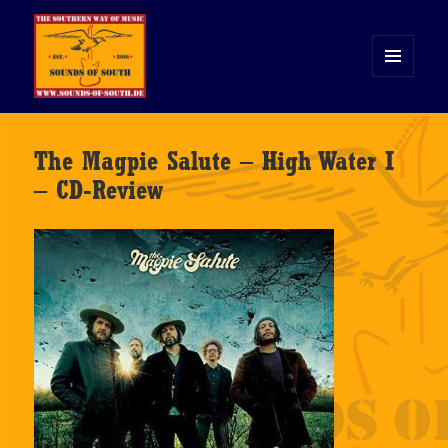
MENÜ
UND
WIDGETS
Sounds of South
The Magpie Salute – High Water I
– CD-Review