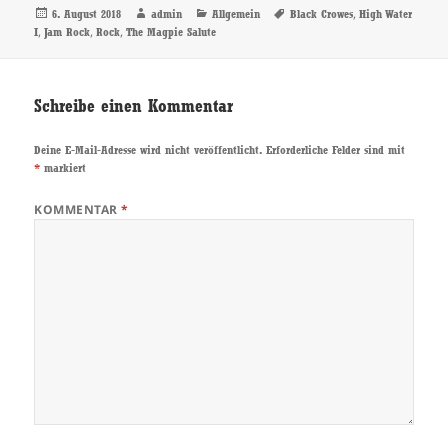
Veröffentlicht
Autor
Kategorien
Schlagwörter
,
6. August 2018
admin
Allgemein
Black Crowes
High Water
am
,
,
,
I
Jam Rock
Rock
The Magpie Salute
Schreibe einen Kommentar
Deine E-Mail-Adresse wird nicht veröffentlicht.
Erforderliche Felder sind mit
*
markiert
KOMMENTAR
*