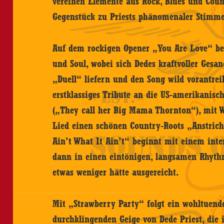
vereinen Elemente aus Rock, Blues und Coun
Gegenstück zu Priests phänomenaler Stimm
Auf dem rockigen Opener „You Are Love“ be
und Soul, wobei sich Dedes kraftvoller Gesan
„Duell“ liefern und den Song wild vorantrei
erstklassiges Tribute an die US-amerikanis
(„They call her Big Mama Thornton“), mit 
Lied einen schönen Country-Roots „Anstrich“
Ain’t What It Ain’t“ beginnt mit einem inte
dann in einen eintönigen, langsamen Rhythm
etwas weniger hätte ausgereicht.
Mit „Strawberry Party“ folgt ein wohltuend
durchklingenden Geige von Dede Priest, die 