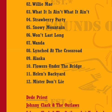
02. Willie Mae
03. What It Is Ain’t What It Ain’t
04. Strawberry Party
05. Snowy Mountain
06. Won’t Last Long
07. Wanda
08. Lynched At The Crossroad
09. Alaska
10. Flowers Under The Bridge
11. Helen’s Backyard
12. Mister Don’t Lie
Dede Priest
Johnny Clark & The Outlaws