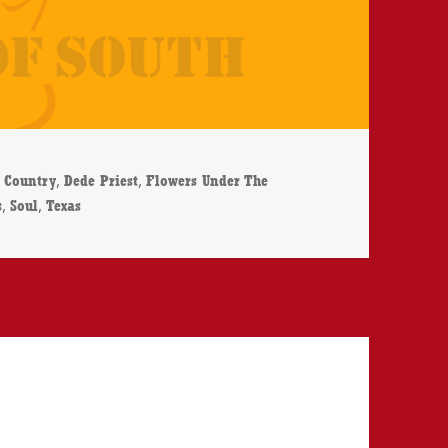
Schlagwörter
,
,
Country
Dede Priest
Flowers Under The
,
,
s
Soul
Texas