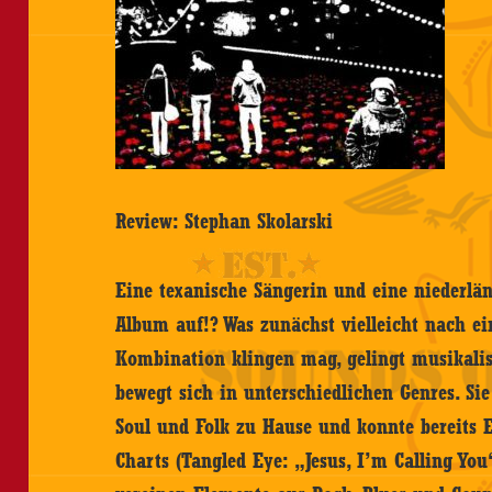
Review: Stephan Skolarski
Eine texanische Sängerin und eine nieder
Album auf!? Was zunächst vielleicht nach e
Kombination klingen mag, gelingt musikalis
bewegt sich in unterschiedlichen Genres. Sie
Soul und Folk zu Hause und konnte bereits 
Charts (Tangled Eye: „Jesus, I’m Calling You