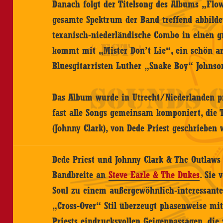
Danach folgt der Titelsong des Albums „Flow
gesamte Spektrum der Band treffend abbildet
texanisch-niederländische Combo in einen g
kommt mit „Mister Don’t Lie“, ein schön ar
Bluesgitarristen Luther „Snake Boy“ Johnso
Das Album wurde in Utrecht/Niederlanden pr
fast alle Songs gemeinsam komponiert, die T
(Johnny Clark), von Dede Priest geschrieben
Dede Priest und Johnny Clark & The Outlaws
Bandbreite an
Steve Earle & The Dukes
. Sie 
Soul zu einem außergewöhnlich-interessante
„Cross-Over“ Stil überzeugt phasenweise mit
Priests eindrucksvollen Geigenpassagen, die