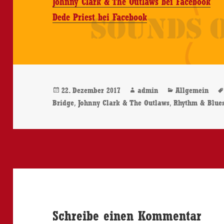
Johnny Clark & The Outlaws bei Facebook
Dede Priest bei Facebook
Veröffentlicht
Autor
Kategorien
22. Dezember 2017
admin
Allgemein
am
,
,
Bridge
Johnny Clark & The Outlaws
Rhythm & Blue
Schreibe einen Kommentar