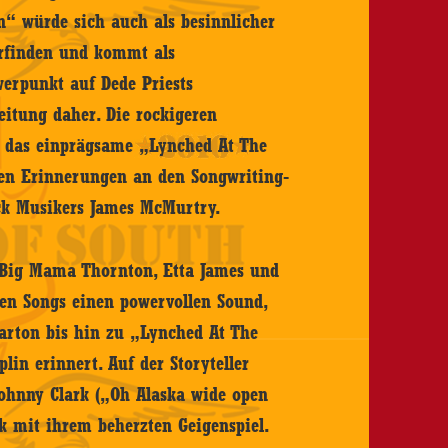
“ würde sich auch als besinnlicher
derfinden und kommt als
erpunkt auf Dede Priests
itung daher. Die rockigeren
das einprägsame „Lynched At The
ken Erinnerungen an den Songwriting-
ock Musikers James McMurtry.
 Big Mama Thornton, Etta James und
 den Songs einen powervollen Sound,
Parton bis hin zu „Lynched At The
lin erinnert. Auf der Storyteller
Johnny Clark („Oh Alaska wide open
k mit ihrem beherzten Geigenspiel.