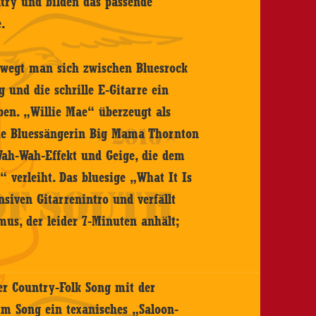
try und bilden das passende
e.
wegt man sich zwischen Bluesrock
g und die schrille E-Gitarre ein
ben. „Willie Mae“ überzeugt als
che Bluessängerin Big Mama Thornton
Wah-Wah-Effekt und Geige, die dem
 verleiht. Das bluesige „What It Is
nsiven Gitarrenintro und verfällt
us, der leider 7-Minuten anhält;
er Country-Folk Song mit der
im Song ein texanisches „Saloon-