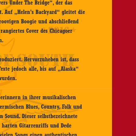
ers Under The Bridge“, der das
. Auf „Helen’s Backyard“ gleitet die
roovigen Boogie und abschließend
rangiertes Cover des Chicagoer
n.
oduziert. Hervorzuheben ist, dass
exte jedoch alle, bis auf „Alaska“
 wurden.
 erinnern in ihrer musikalischen
vermischen Blues, Country, Folk und
n Sound. Dieser selbstbezeichnete
 harten Gitarrenriffs und Dede
 vielen Songs einen authentischen,