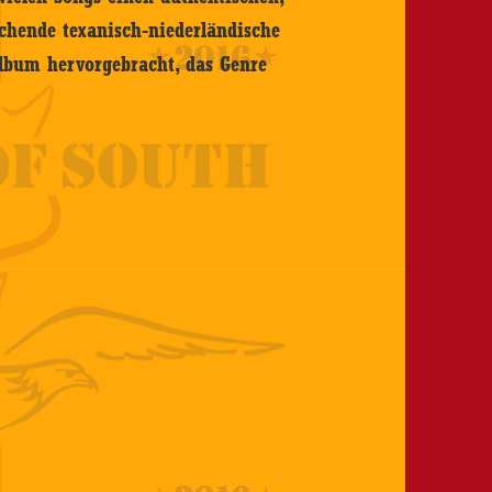
echende texanisch-niederländische
lbum hervorgebracht, das Genre