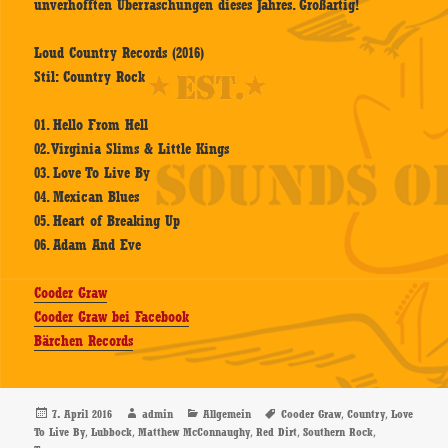
unverhofften Überraschungen dieses Jahres. Großartig!
Loud Country Records (2016)
Stil: Country Rock
01. Hello From Hell
02. Virginia Slims & Little Kings
03. Love To Live By
04. Mexican Blues
05. Heart of Breaking Up
06. Adam And Eve
Cooder Graw
Cooder Graw bei Facebook
Bärchen Records
Veröffentlicht
Autor
Kategorien
Schlagwörter
,
,
7. April 2016
admin
Allgemein
Cooder Graw
Country
Love
am
,
,
,
,
,
To Live By
Lubbock
Matthew McConnaughy
Red Dirt
Southern Rock