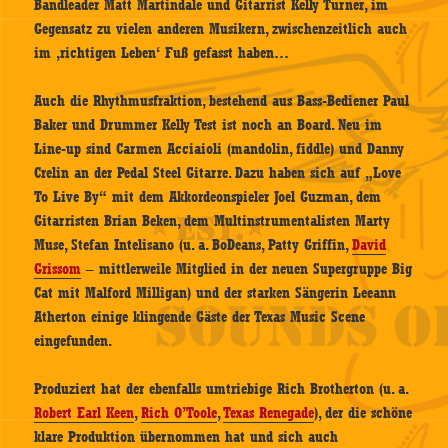
Bandleader Matt Martindale und Gitarrist Kelly Turner, im
Gegensatz zu vielen anderen Musikern, zwischenzeitlich auch
im ‚richtigen Leben‘ Fuß gefasst haben…
Auch die Rhythmusfraktion, bestehend aus Bass-Bediener Paul
Baker und Drummer Kelly Test ist noch an Board. Neu im
Line-up sind Carmen Acciaioli (mandolin, fiddle) und Danny
Crelin an der Pedal Steel Gitarre. Dazu haben sich auf „Love
To Live By“ mit dem Akkordeonspieler Joel Guzman, dem
Gitarristen Brian Beken, dem Multinstrumentalisten Marty
Muse, Stefan Intelisano (u. a. BoDeans, Patty Griffin,
David
Grissom
– mittlerweile Mitglied in der neuen Supergruppe Big
Cat mit Malford Milligan) und der starken Sängerin Leeann
Atherton einige klingende Gäste der Texas Music Scene
eingefunden.
Produziert hat der ebenfalls umtriebige Rich Brotherton (u. a.
Robert Earl Keen
,
Rich O’Toole
,
Texas Renegade
), der die schöne
klare Produktion übernommen hat und sich auch