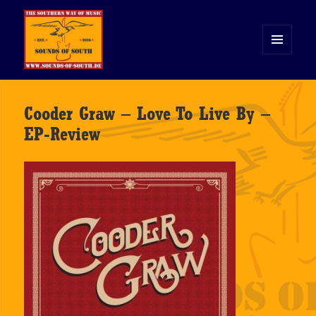
MENÜ
UND
WIDGETS
Sounds of South
Cooder Graw – Love To Live By –
EP-Review