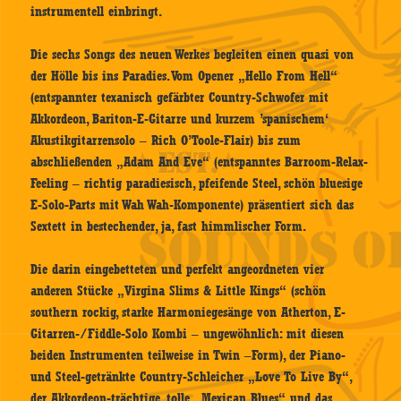
instrumentell einbringt.
Die sechs Songs des neuen Werkes begleiten einen quasi von
der Hölle bis ins Paradies. Vom Opener „Hello From Hell“
(entspannter texanisch gefärbter Country-Schwofer mit
Akkordeon, Bariton-E-Gitarre und kurzem ’spanischem‘
Akustikgitarrensolo – Rich O’Toole-Flair) bis zum
abschließenden „Adam And Eve“ (entspanntes Barroom-Relax-
Feeling – richtig paradiesisch, pfeifende Steel, schön bluesige
E-Solo-Parts mit Wah Wah-Komponente) präsentiert sich das
Sextett in bestechender, ja, fast himmlischer Form.
Die darin eingebetteten und perfekt angeordneten vier
anderen Stücke „Virgina Slims & Little Kings“ (schön
southern rockig, starke Harmoniegesänge von Atherton, E-
Gitarren-/Fiddle-Solo Kombi – ungewöhnlich: mit diesen
beiden Instrumenten teilweise in Twin –Form), der Piano-
und Steel-getränkte Country-Schleicher „Love To Live By“,
der Akkordeon-trächtige, tolle „Mexican Blues“ und das