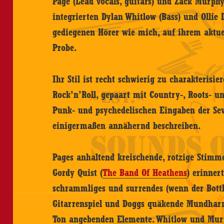
Page (Lead vocals, guitars) und Zack Murphy
integrierten Dylan Whitlow (Bass) und Ollie 
gediegenen Hörer wie mich, auf ihrem aktue
Probe.
Ihr Stil ist recht schwierig zu charakterisi
Rock’n’Roll, gepaart mit Country-, Roots- 
Punk- und psychedelischen Eingaben der Sev
einigermaßen annähernd beschreiben.
Pages anhaltend kreischende, rotzige Stimm
Gordy Quist (
The Band Of Heathens
) erinner
schrammliges und surrendes (wenn der Bottl
Gitarrenspiel und Doggs quäkende Mundharm
Ton angebenden Elemente. Whitlow und Mur