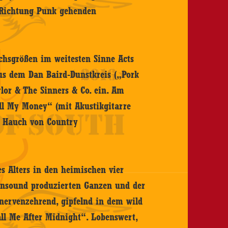
 Richtung Punk gehenden
chsgrößen im weitesten Sinne Acts
aus dem Dan Baird-Dunstkreis („Pork
ylor & The Sinners & Co. ein. Am
All My Money“ (mit Akustikgitarre
n Hauch von Country
s Alters in den heimischen vier
ensound produzierten Ganzen und der
 nervenzehrend, gipfelnd in dem wild
ll Me After Midnight“. Lobenswert,