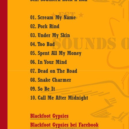
01. Scream My Name
02. Pork Rind
03. Under My Skin
04. Too Bad
05. Spent All My Money
06. In Your Mind
07. Dead on The Road
08. Snake Charmer
09. So Be It
10. Call Me After Midnight
Blackfoot Gypsies
Blackfoot Gypsies bei Facebook