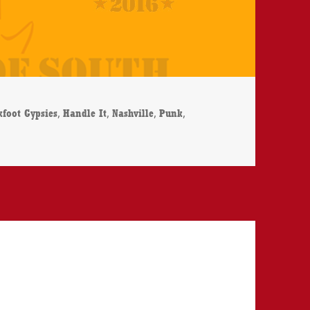
lagwörter
,
,
,
,
kfoot Gypsies
Handle It
Nashville
Punk