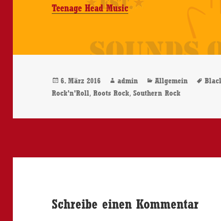
Teenage Head Music
Veröffentlicht
Autor
Kategorien
Sch
6. März 2016
admin
Allgemein
Blac
am
,
,
Rock'n'Roll
Roots Rock
Southern Rock
Schreibe einen Kommentar