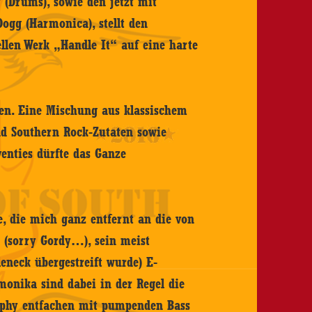
 (Drums), sowie den jetzt mit
Dogg (Harmonica), stellt den
llen Werk „Handle It“ auf eine harte
eren. Eine Mischung aus klassischem
und Southern Rock-Zutaten sowie
enties dürfte das Ganze
e, die mich ganz entfernt an die von
t (sorry Gordy…), sein meist
eneck übergestreift wurde) E-
onika sind dabei in der Regel die
phy entfachen mit pumpenden Bass