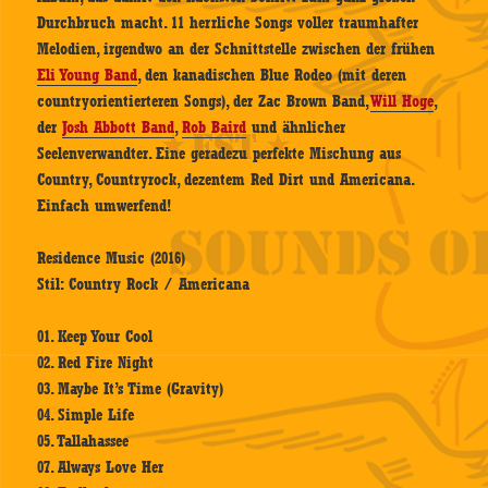
Durchbruch macht. 11 herrliche Songs voller traumhafter
Melodien, irgendwo an der Schnittstelle zwischen der frühen
Eli Young Band
, den kanadischen Blue Rodeo (mit deren
countryorientierteren Songs), der Zac Brown Band,
Will Hoge
,
der
Josh Abbott Band
,
Rob Baird
und ähnlicher
Seelenverwandter. Eine geradezu perfekte Mischung aus
Country, Countryrock, dezentem Red Dirt und Americana.
Einfach umwerfend!
Residence Music (2016)
Stil: Country Rock / Americana
01. Keep Your Cool
02. Red Fire Night
03. Maybe It’s Time (Gravity)
04. Simple Life
05. Tallahassee
07. Always Love Her