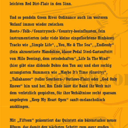
leichten Red Dirt-Flair in den Sinn.
Und so pendeln Green River Ordinance auch im weiteren
Verlauf immer wieder zwischen
Roots-/Folk-/Countryrock-/Country-beeinflussten, fein
instrumentierten (sehr viele kleine eingeflochtene Hinhörer)
Tracks wie „Simple Life“, „You, Me & The Sea“, „Endlessly“
(fein akzuentierte Mandoline, klasse Pedal Steel-Gastauftritt
von Milo Deering), dem retrobehaften“„Life In The Wind“
(hier gibt eine slidende Dobro den Ton an) und eher rockig
arrangierten Nummern wie „Maybe It’s Time (Gravity)“,
„Tallahassee“ (tolles Southern-/Outlaws-Flair) oder „God Only
Knows“ hin und her. Am Ende lässt die Band ihr Werk mit
dem verletzlich gespielten, für ihre Verhältnisse recht sparsam
angelegten „Keep My Heart Open“ sanft-melancholisch
ausklingen.
Mit „Fifteen“ präsentiert das Quintett ein bärenstarkes neues
Album, das damit den nächsten Schritt zum ganz großen