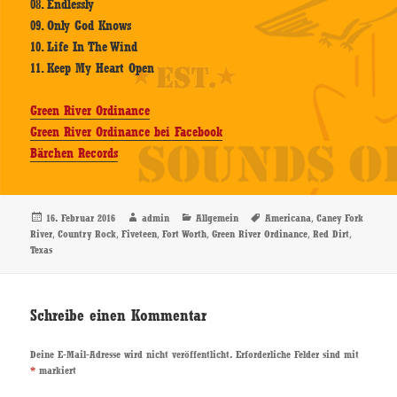
08. Endlessly
09. Only God Knows
10. Life In The Wind
11. Keep My Heart Open
Green River Ordinance
Green River Ordinance bei Facebook
Bärchen Records
Veröffentlicht
Autor
Kategorien
Schlagwörter
,
16. Februar 2016
admin
Allgemein
Americana
Caney Fork
am
,
,
,
,
,
,
River
Country Rock
Fiveteen
Fort Worth
Green River Ordinance
Red Dirt
Texas
Schreibe einen Kommentar
Deine E-Mail-Adresse wird nicht veröffentlicht.
Erforderliche Felder sind mit
*
markiert