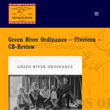
MENÜ
UND
WIDGETS
Sounds of South
Green River Ordinance – Fiveteen –
CD-Review