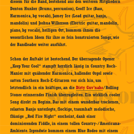
diesem für die Band, bestehend aus den weiteren Mitgliedern
Denton Hunker (Drums, percussion), Geoff Ice (Bass,
Harmonica, bg vocals), Jamey Ice (Lead guitar, banjo,
mandolin) und Joshua Wilkerson (Electric guitar, mandolin,
piano, bg vocals), heiligen Ort, kommen ihnen die
wesentlichen Ideen für ihre so fein konstruierten Songs, wie
der Bandleader weiter ausführt.
Schon der Auftakt ist bestechend. Der überragende Opener
„Keep Your Cool“ stampft herrlich lässig in Country Rock-
Manier mit quäkender Harmonica, hallender Orgel sowie
satten Southern Rock-E-Gitarren vor sich hin, um
letztendlich in ein kräftiges, an die
Dirty Guv’nahs
/Rolling
Stones erinnerndes Finish überzugleiten. Ein wirklich cooler
Song direkt zu Beginn. Das mit einem wunderbar trockenen,
relaxten Banjo unterlegte, flockige, traumhaft melodische,
flüssige „Red Fire Night“ erscheint, dank einer
dominierenden Fiddle, in einem tollen Country-/Americana-
Ambiente. Irgendwie kommen einem Blue Rodeo mit einem