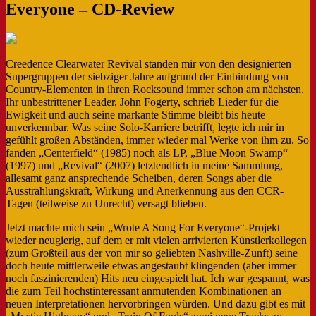
Everyone – CD-Review
Creedence Clearwater Revival standen mir von den designierten
Supergruppen der siebziger Jahre aufgrund der Einbindung von
Country-Elementen in ihren Rocksound immer schon am nächsten.
Ihr unbestrittener Leader, John Fogerty, schrieb Lieder für die
Ewigkeit und auch seine markante Stimme bleibt bis heute
unverkennbar. Was seine Solo-Karriere betrifft, legte ich mir in
gefühlt großen Abständen, immer wieder mal Werke von ihm zu. So
fanden „Centerfield“ (1985) noch als LP, „Blue Moon Swamp“
(1997) und „Revival“ (2007) letztendlich in meine Sammlung,
allesamt ganz ansprechende Scheiben, deren Songs aber die
Ausstrahlungskraft, Wirkung und Anerkennung aus den CCR-
Tagen (teilweise zu Unrecht) versagt blieben.
Jetzt machte mich sein „Wrote A Song For Everyone“-Projekt
wieder neugierig, auf dem er mit vielen arrivierten Künstlerkollegen
(zum Großteil aus der von mir so geliebten Nashville-Zunft) seine
doch heute mittlerweile etwas angestaubt klingenden (aber immer
noch faszinierenden) Hits neu eingespielt hat. Ich war gespannt, was
die zum Teil höchstinteressant anmutenden Kombinationen an
neuen Interpretationen hervorbringen würden. Und dazu gibt es mit