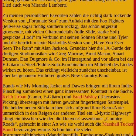
Lied auch von Miranda Lambert).
Zu meinen persönlichen Favoriten zählen die richtig stark rockende
Version von „Fortunate Son“ zum Auftakt mit den Foo Fighters
(teilweise sogar richtig southern-rockig), das schön angeraut
groovende, mit vielen Gitarrendetails (tolle Slide, starke Soli)
gespickte „Lodi“ im Verbund mit seinen Söhnen Shane und Tyler
und die herrlich relaxte Nashville-Version von „Have You Ever
Seen The Rain“ mit Alan Jackson. Grandios hier die 1A-Garde der
dortigen Studiomusiker wie Greg Morrow, Brent Mason, Stuart
Duncan, Dan Dugmore & Co. im Hintergrund und vor allem bei der
E-Gitarren-/Steel-/Fiddle-Solo-Kombination im Mittelteil des Liedes
wirken zu hören. Das erklingt vielleicht zunächst unscheinbar, ist
aber bei genauem Hinhören großes New Country-Kino.
Bands wie My Morning Jacket und Dawes bringen mit ihrem Indie-
Einschlag zumindest einen ganz interessanten Kontrast in die Sache.
Keith Urban
(Ganjo, E-Gitarre) und
Brad Paisley
(Telecaster-
Picking) überzeugen mit ihrem gewohnt fingerfertigen Saitenspiel.
Die beiden neuen Stücke reihen sich aufgrund ihrer Retro-Note
unmerklich in den Reigen der anderen Titel ein. „Mystic Highway“
klingt ein bisschen wie der alte Denver-Gassenhauer „Country
Roads“, gebracht in einer Art wie sie wohl auch die
Marshall Tucker
Band
bevorzugen würde. Schön hier die vielen
Instrumentalfeinheiten (Mandolinenfills, Tambourine-Shaking) und -