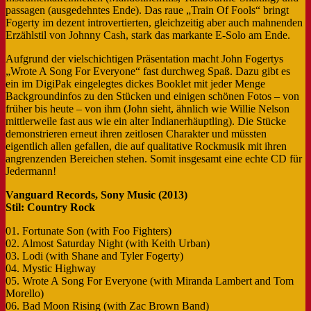
passagen (ausgedehntes Ende). Das raue „Train Of Fools“ bringt
Fogerty im dezent introvertierten, gleichzeitig aber auch mahnenden
Erzählstil von Johnny Cash, stark das markante E-Solo am Ende.
Aufgrund der vielschichtigen Präsentation macht John Fogertys
„Wrote A Song For Everyone“ fast durchweg Spaß. Dazu gibt es
ein im DigiPak eingelegtes dickes Booklet mit jeder Menge
Backgroundinfos zu den Stücken und einigen schönen Fotos – von
früher bis heute – von ihm (John sieht, ähnlich wie Willie Nelson
mittlerweile fast aus wie ein alter Indianerhäuptling). Die Stücke
demonstrieren erneut ihren zeitlosen Charakter und müssten
eigentlich allen gefallen, die auf qualitative Rockmusik mit ihren
angrenzenden Bereichen stehen. Somit insgesamt eine echte CD für
Jedermann!
Vanguard Records, Sony Music (2013)
Stil: Country Rock
01. Fortunate Son (with Foo Fighters)
02. Almost Saturday Night (with Keith Urban)
03. Lodi (with Shane and Tyler Fogerty)
04. Mystic Highway
05. Wrote A Song For Everyone (with Miranda Lambert and Tom
Morello)
06. Bad Moon Rising (with Zac Brown Band)