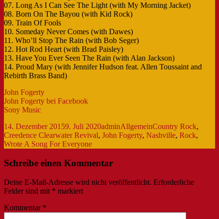
07. Long As I Can See The Light (with My Morning Jacket)
08. Born On The Bayou (with Kid Rock)
09. Train Of Fools
10. Someday Never Comes (with Dawes)
11. Who’ll Stop The Rain (with Bob Seger)
12. Hot Rod Heart (with
Brad Paisley
)
13. Have You Ever Seen The Rain (with Alan Jackson)
14. Proud Mary (with Jennifer Hudson feat. Allen Toussaint and
Rebirth Brass Band)
John Fogerty
John Fogerty bei Facebook
Sony Music
Veröffentlicht
Autor
Kategorien
Schlagwörter
14. Dezember 2015
9. Juli 2020
admin
Allgemein
Country Rock
,
am
Creedence Clearwater Revival
,
John Fogerty
,
Nashville
,
Rock
,
Wrote A Song For Everyone
Schreibe einen Kommentar
Deine E-Mail-Adresse wird nicht veröffentlicht.
Erforderliche
Felder sind mit
*
markiert
Kommentar
*