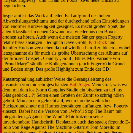
„Mystic Highway“ und „Train Of Fools“ zwei neue Tracks zu
begutachten.
Insgesamt ist das Werk auf jeden Fall aufgrund des hohen
Abwechslungsreichtums und der durchgehend tollen Einspielungen
von enormer Kurzweiligkeit gesegnet. Es macht großen Spaß, die
alten Klassiker im neuen Gewand mal wieder aus den Boxen
ertönen zu hören. Auch wenn die meisten Sänger gegen Fogerty
relativ blass ansingen – lediglich Dave Grohl,
Kid Rock
und
Jennifer Hudson versuchen da mal wirklich Paroli zu bieten – wobei
letztgenannte als für mich als größte Überraschung des Albums auf
der furiosen Gospel-, Country-, Soul-, Blues-Mix-Variante von
„Proud Mary“ sämtliche Kollegen/innen (auch Fogerty) in Grund
und Boden singt. Das große Highlight zum Ende der CD!
Katastrophal unglaublicher Weise die Gesangsleistung des
ansonsten von mir sehr geschätzten
Bob Seger
. Mein Gott, was war
denn mit dem los (vorm Gang ins Studio ein bisschen zu tief ins
Glas geblickt…?) Selten einen Großen der Zunft so schräg nölen
gehört. Man atmet regelrecht auf, wenn ihn die weiblichen
Backgroundsinger mit Harmoniegesängen auffangen, bzw. Fogerty
einsetzt. Dabei hat die Version von „Who’ll Stop The Rain“ mit
integriertem „Against The Wind“-Flair trotzdem seine
unverkennbare Handschrift. Deplatziert auch das spacig fiepende E-
Solo von Rage Against The Machine-Gitarrist Tom Morello im
rootsig gehaltenen Titelsong (ganz gute Vokalleistung bei diesem