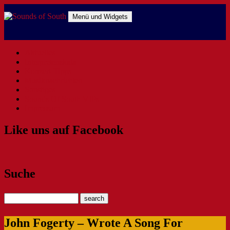
Zum
Inhalt
Menü und Widgets
springen
Sounds of South
The Southern Way Of Music
Aktuelles
Interpretenskala
Konzert-Tipps
Musiknachrichten
Sonstiges
Sounds Of South VIPs
Impressum
Like uns auf Facebook
Suche
John Fogerty – Wrote A Song For