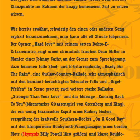
Glanzpunkte im Rahmen der knapp bemessenen Zeit zu setzen
wissen.
Wie bereits erwähnt, schwierig den einen oder anderen Song
explizit herauszunehmen, man kann alle elf Stücke lobpreisen.
Der Opener „Hard love“ mit seinem satten Dobro-E-
Gitarrenintro, zeigt einen stimmlich frischen Dean Miller in
Manier eines Johnny Cashs, an der Grenze zum Sprechgesang,
dazu kommen tolle Steel- und E-Gitarrenduelle; „Ready For
The Rain“, eine Outlaw-Country-Ballade, sehr atmosphärisch
mit den berühmt-berüchtigten Telecaster-Fills und „Orgel-
Pfeifen“ in Szene gesetzt; zwei weitere starke Balladen
„Stronger Than Your Love“ und das bluesige „Coming Back
To You”(bärenstarkes Gitarrenspiel von Greenberg und King),
die ein wenig texanisches Esprit eines Radney Fosters
versprühen; der kraftvolle Southern-Rocker „On A Good Day“
mit den klimpernden Honkytonk-Pianopassagen eines Gordon
Mote (
Skynyrd
s
Billy Powell lässt grüßen) und klasse Double-