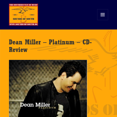
MENÜ
UND
WIDGETS
Sounds of South
Dean Miller – Platinum – CD-
Review