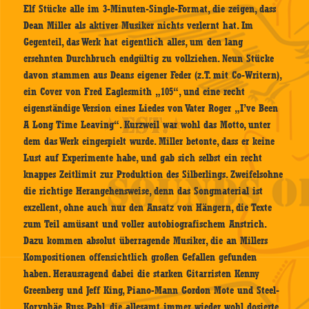
Elf Stücke alle im 3-Minuten-Single-Format, die zeigen, dass
Dean Miller als aktiver Musiker nichts verlernt hat. Im
Gegenteil, das Werk hat eigentlich alles, um den lang
ersehnten Durchbruch endgültig zu vollziehen. Neun Stücke
davon stammen aus Deans eigener Feder (z.T. mit Co-Writern),
ein Cover von Fred Eaglesmith „105“, und eine recht
eigenständige Version eines Liedes von Vater Roger „I’ve Been
A Long Time Leaving“. Kurzweil war wohl das Motto, unter
dem das Werk eingespielt wurde. Miller betonte, dass er keine
Lust auf Experimente habe, und gab sich selbst ein recht
knappes Zeitlimit zur Produktion des Silberlings. Zweifelsohne
die richtige Herangehensweise, denn das Songmaterial ist
exzellent, ohne auch nur den Ansatz von Hängern, die Texte
zum Teil amüsant und voller autobiografischem Anstrich.
Dazu kommen absolut überragende Musiker, die an Millers
Kompositionen offensichtlich großen Gefallen gefunden
haben. Herausragend dabei die starken Gitarristen Kenny
Greenberg und Jeff King, Piano-Mann Gordon Mote und Steel-
Koryphäe Russ Pahl, die allesamt immer wieder wohl dosierte