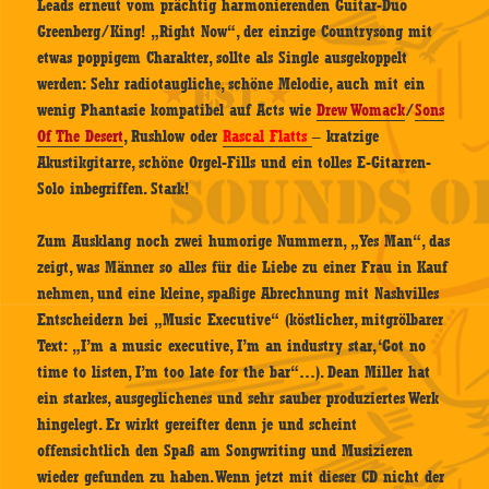
Leads erneut vom prächtig harmonierenden Guitar-Duo
Greenberg/King! „Right Now“, der einzige Countrysong mit
etwas poppigem Charakter, sollte als Single ausgekoppelt
werden: Sehr radiotaugliche, schöne Melodie, auch mit ein
wenig Phantasie kompatibel auf Acts wie
Drew Womack
/
Sons
Of The Desert
, Rushlow oder
Rascal Flatts
– kratzige
Akustikgitarre, schöne Orgel-Fills und ein tolles E-Gitarren-
Solo inbegriffen. Stark!
Zum Ausklang noch zwei humorige Nummern, „Yes Man“, das
zeigt, was Männer so alles für die Liebe zu einer Frau in Kauf
nehmen, und eine kleine, spaßige Abrechnung mit Nashvilles
Entscheidern bei „Music Executive“ (köstlicher, mitgrölbarer
Text: „I’m a music executive, I’m an industry star, ‘Got no
time to listen, I’m too late for the bar“…). Dean Miller hat
ein starkes, ausgeglichenes und sehr sauber produziertes Werk
hingelegt. Er wirkt gereifter denn je und scheint
offensichtlich den Spaß am Songwriting und Musizieren
wieder gefunden zu haben. Wenn jetzt mit dieser CD nicht der