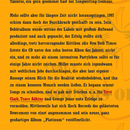
Talentes, ein gern gesehener Gast bei Songwriting-Sessions.
Mehr sollte aber für längere Zeit nicht herausspringen. 1997
schien dann doch der Durchbruch geschafft zu sein. Sein
Debütalbum wurde seitens des Labels mit großem Aufwand
produziert und auch gepuscht, der Erfolg stellte sich
allerdings, trotz hervorragender Kritiken (die New York Times
listete die CD unter den zehn besten Alben des Jahres), nicht
ein, und zu mehr als einem intensiven Partyleben sollte es für
einige Jahre nicht reichen. Miller musste sich irgendwann
mit weltlichen Jobs durchschlagen, die aber laut eigener
Aussage seinen Blick für die Realität wiederbelebten, und ihn
zu einem besseren Mensch werden ließen. Er begann erneut
Songs zu schreiben, und es gab mit Stücken u. a. für
Terri
Clark
,
Trace Adkins
und George Jones erste Erfolge zu
vermelden. Mittlerweile hat sich Koch Records des geläuterten
Newcomers von einst angenommen und sein neues, ganz
großartiges Album „Platinum“ veröffentlicht.