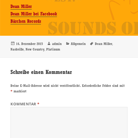
Dean Miller
Dean Miller bei Facebook
Bärchen Records
Veröffentlicht
Autor
Kategorien
Schlagwörter
,
14. Dezember 2015
admin
Allgemein
Dean Miller
am
,
,
Nashville
New Country
Platinum
Schreibe einen Kommentar
Deine E-Mail-Adresse wird nicht veröffentlicht.
Erforderliche Felder sind mit
*
markiert
KOMMENTAR
*